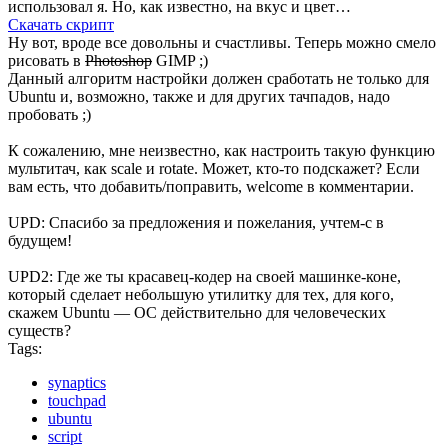
использовал я. Но, как известно, на вкус и цвет…
Скачать скрипт
Ну вот, вроде все довольны и счастливы. Теперь можно смело
рисовать в
Photoshop
GIMP ;)
Данный алгоритм настройки должен сработать не только для
Ubuntu и, возможно, также и для других тачпадов, надо
пробовать ;)
К сожалению, мне неизвестно, как настроить такую функцию
мультитач, как scale и rotate. Может, кто-то подскажет? Если
вам есть, что добавить/поправить, welcome в комментарии.
UPD: Спасибо за предложения и пожелания, учтем-с в
будущем!
UPD2: Где же ты красавец-кодер на своей машинке-коне,
который сделает небольшую утилитку для тех, для кого,
скажем Ubuntu — ОС действительно для человеческих
существ?
Tags:
synaptics
touchpad
ubuntu
script