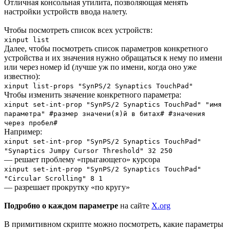
Отличная консольная утилита, позволяющая менять
настройки устройств ввода налету.
Чтобы посмотреть список всех устройств:
xinput list
Далее, чтобы посмотреть список параметров конкретного
устройства и их значения нужно обращаться к нему по имени
или через номер id (лучше уж по имени, когда оно уже
известно):
xinput list-props "SynPS/2 Synaptics TouchPad"
Чтобы изменить значение конкретного параметра:
xinput set-int-prop "SynPS/2 Synaptics TouchPad" "имя
параметра" #размер значени(я)й в битах# #значения
через пробел#
Например:
xinput set-int-prop "SynPS/2 Synaptics TouchPad"
"Synaptics Jumpy Cursor Threshold" 32 250
— решает проблему «прыгающего» курсора
xinput set-int-prop "SynPS/2 Synaptics TouchPad"
"Circular Scrolling" 8 1
— разрешает прокрутку «по кругу»
Подробно о каждом параметре
на сайте
X.org
В примитивном скрипте можно посмотреть, какие параметры