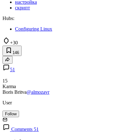
настройка
скрипт
Hubs:
Configuring Linux
+30
146
51
15
Karma
Boris Britva
@almozavr
User
Follow
Comments 51