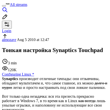
All streams
Login
almozavr
Aug 5 2010 at 12:47
Тонкая настройка Synaptics Touchpad
3 min
120K
Configuring Linux
*
Synaptics
производит отличные тачпады: они отзывчивы,
обладают мультитачем и, что самое главное, их можно
долго и
нудно
легко и просто настраивать под свои ловкие пальчики.
Вот только одна незадачка: вся эта прелесть прекрасно
работает в Windows 7, в то время как в Linux
как всегда
лишь
унылые огрызки, и наполовину не использующие все свои
возможности.