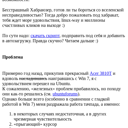
Бесстрашный Хабраюзер, готов ли ты бороться со вселенской
несправедливостью? Тогда добро пожаловать под хабракат,
тебя ждет море удовольствия, linux-way и миллионы
счастливых кликов на выходе :)
По сути надо:
скачать скрипт
, подправить под себя и добавить
в автозагрузку. Правда скучно? Читаем дальше :)
Проблема
Примерно год назад, прикупив прекрасный
Acer 3810T
и
вдоволь
насладившись
наигравшись с Win 7, я с
удовольствием перешел на Ubuntu.
К сожалению, «железных» проблем прибавилось, но походу
они как-то решались (см.
ubuntuforums
).
Однако больше всего (особенно в сравнении с гладкой
работой в Win 7) меня раздражала работа тачпада, а именно:
в некоторых случаях недостаточная, а в других
чрезмерная чувствительность
«прыгающий» курсор