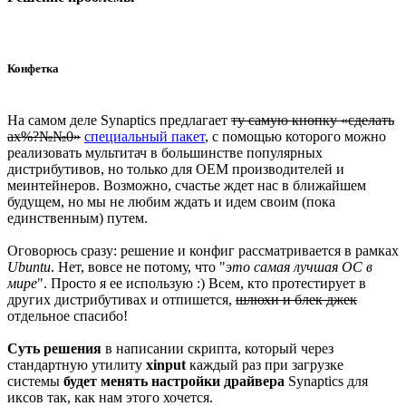
Конфетка
На самом деле Synaptics предлагает
ту самую кнопку «сделать
ах%?№№0»
специальный пакет
, с помощью которого можно
реализовать мультитач в большинстве популярных
дистрибутивов, но только для ОЕМ производителей и
меинтейнеров. Возможно, счастье ждет нас в ближайшем
будущем, но мы не любим ждать и идем своим (пока
единственным) путем.
Оговорюсь сразу: решение и конфиг рассматривается в рамках
Ubuntu
. Нет, вовсе не потому, что "
это самая лучшая ОС в
мире
". Просто я ее использую :) Всем, кто протестирует в
других дистрибутивах и отпишется,
шлюхи и блек джек
отдельное спасибо!
Суть решения
в написании скрипта, который через
стандартную утилиту
xinput
каждый раз при загрузке
системы
будет менять настройки драйвера
Synaptics для
иксов так, как нам этого хочется.