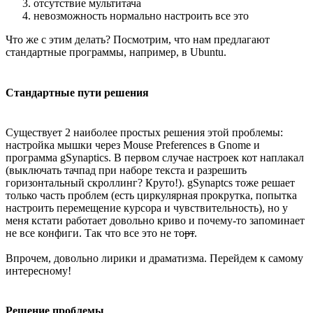
отсутствие мультитача
невозможность нормально настроить все это
Что же с этим делать? Посмотрим, что нам предлагают
стандартные программы, например, в Ubuntu.
Стандартные пути решения
Существует 2 наиболее простых решения этой проблемы:
настройка мышки через Mouse Preferences в Gnome и
программа gSynaptics. В первом случае настроек кот наплакал
(выключать тачпад при наборе текста и разрешить
горизонтальный скроллинг? Круто!). gSynaptcs тоже решает
только часть проблем (есть циркулярная прокрутка, попытка
настроить перемещение курсора и чувствительность), но у
меня кстати работает довольно криво и почему-то запоминает
не все конфиги. Так что все это не то
рт
.
Впрочем, довольно лирики и драматизма. Перейдем к самому
интересному!
Решение проблемы