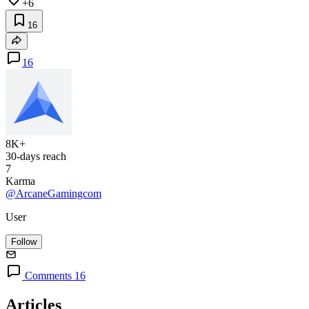
+6
16
16
8K+
30-days reach
7
Karma
@ArcaneGamingcom
User
Follow
Comments 16
Articles