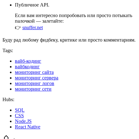
Публичное API.
Если вам интересно попробовать или просто потыкать
палочкой — залетайте:
👉
snuffer.net
Буду рад любому фидбеку, критике или просто комментариям.
Tags:
вайб-кодинг
вайбкодинг
мониторинг сайта
мониторинг сервера
мониторинг логов
мониторинг сети
Hubs:
SQL
CSS
Node.JS
React Native