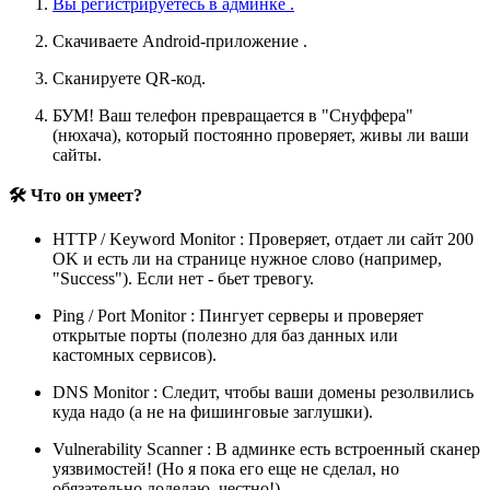
Вы регистрируетесь в админке .
Скачиваете Android-приложение .
Сканируете QR-код.
БУМ! Ваш телефон превращается в "Снуффера"
(нюхача), который постоянно проверяет, живы ли ваши
сайты.
🛠 Что он умеет?
HTTP / Keyword Monitor : Проверяет, отдает ли сайт 200
OK и есть ли на странице нужное слово (например,
"Success"). Если нет - бьет тревогу.
Ping / Port Monitor : Пингует серверы и проверяет
открытые порты (полезно для баз данных или
кастомных сервисов).
DNS Monitor : Следит, чтобы ваши домены резолвились
куда надо (а не на фишинговые заглушки).
Vulnerability Scanner : В админке есть встроенный сканер
уязвимостей! (Но я пока его еще не сделал, но
обязательно доделаю, честно!)