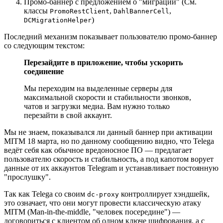
Промо-баннер с предложением о "миграции" (См.
классы
,
,
PromoRestClient
DahlBannerCell
)
DCMigrationHelper
Последний механизм показывает пользователю промо-баннер
со следующим текстом:
Перезайдите в приложение, чтобы ускорить
соединение
Мы переходим на выделенные серверы для
максимальной скорости и стабильности звонков,
чатов и загрузки медиа. Вам нужно только
перезайти в свой аккаунт.
Мы не знаем, показывался ли данный баннер при активации
MITM 18 марта, но по данному сообщению видно, что Telega
ведёт себя как обычное вредоносное ПО — предлагает
пользователю скорость и стабильность, а под капотом ворует
данные от их аккаунтов Telegram и устанавливает постоянную
"прослушку".
Так как Telega со своим
контроллирует хэндшейк,
dc-proxy
это означает, что они могут провести классическую атаку
MITM (Man-in-the-middle, "человек посередине") —
договориться с клиентом об одном ключе шифрования, а с