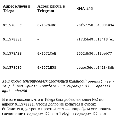
Адрес ключа в
Адрес ключа в
SHA-256
Telega
Telegram
0x1576FFC
0x15704DC
76f57758..4583493e
-
0x15788E1
7f7d5bd9..104f3fe1
0x1578A8B
0x1571CAE
2652db36..10beb77f
0x1578C35
0x1571E58
abaec5de..041348db
Хэш ключа генерировался следующей командой:
openssl rsa -
in pub.pem -pubin -outform DER 2>/dev/null | openssl
dgst -sha256
В итоге выходит, что в Telega был добавлен ключ №2 по
адресу
. Чтобы долго не копаться в сурсах
0x15788E1
библиотеки, устроим простой тест — попробуем установить
соединение с сервером DC 2 от Telega и сервером DC 2 от