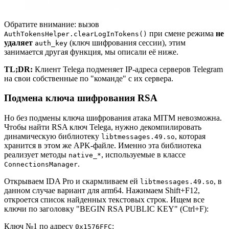
Обратите внимание: вызов
при смене режима
не
AuthTokensHelper.clearLogInTokens()
удаляет
(ключ шифрования сессии), этим
auth_key
занимается другая функция, мы описали её ниже.
TL;DR:
Клиент Telega подменяет IP-адреса серверов Telegram
на свои собственные по "команде" с их сервера.
Подмена ключа шифрования RSA
Но без подмены ключа шифрования атака MITM невозможна.
Чтобы найти RSA ключ Telega, нужно декомпилировать
динамическую библиотеку
, которая
libtmessages.49.so
хранится в этом же APK-файле. Именно эта библиотека
реализует методы
, используемые в классе
native_*
.
ConnectionsManager
Открываем IDA Pro и скармливаем ей
, в
libtmessages.49.so
данном случае вариант для arm64. Нажимаем Shift+F12,
откроется список найденных текстовых строк. Ищем все
ключи по заголовку "BEGIN RSA PUBLIC KEY" (Ctrl+F):
Ключ №1 по адресу
:
0x1576FFC