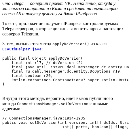
что Telega — дочерний проект VK. Непонятно, откуда у
маленького стартапа из Казани средства на организацию
своего AS и покупку целого
блока IP-адресов.
/24
То есть, приложение получает IP-адреса контроллируемых
Telega серверов, которые должны заменить адреса настоящих
серверов Telegram.
Затем, вызывается метод
из класса
applyDcVersion()
:
DCAuthHelper.java
public final Object applyDcVersion(

    final int r17, // dcVersion (2)

    final java.util.List<ru.dahl.messenger.dc.entity.Da
    final ru.dahl.messenger.dc.entity.DcOptions r19,

    final boolean r20,

    kotlin.coroutines.Continuation<? super kotlin.Unit>
Внутри этого метода, вероятно, идет вызов публичного
метода
с новыми
ConnectionsManager.setDcVersion
адресами:
// ConnectionsManager.java:1934-1935

public void setDcVersion(int version, int[] dcIds, Stri
                          int[] ports, boolean[] flags,