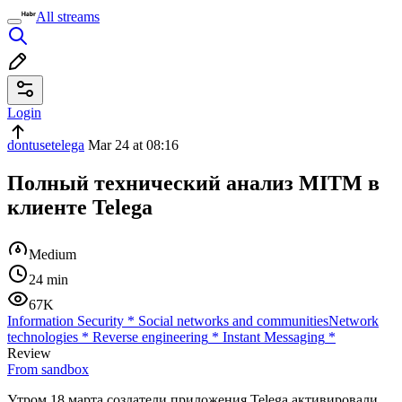
All streams
Login
dontusetelega
Mar 24 at 08:16
Полный технический анализ MITM в
клиенте Telega
Medium
24 min
67K
Information Security
*
Social networks and communities
Network
technologies
*
Reverse engineering
*
Instant Messaging
*
Review
From sandbox
Утром 18 марта создатели приложения Telega активировали