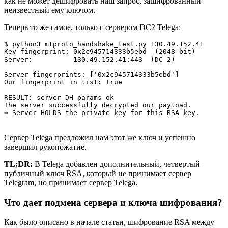
как не может дешифровать наш запрос, зашифрованный
неизвестный ему ключом.
Теперь то же самое, только с сервером DC2 Telega:
$ python3 mtproto_handshake_test.py 130.49.152.41      
Key fingerprint: 0x2c945714333b5ebd  (2048-bit)

Server:          130.49.152.41:443  (DC 2)

Server fingerprints: ['0x2c945714333b5ebd']

Our fingerprint in list: True

RESULT: server_DH_params_ok

The server successfully decrypted our payload.

Сервер Telega предложил нам этот же ключ и успешно
завершил рукопожатие.
TL;DR:
В Telega добавлен дополнительный, четвертый
публичный ключ RSA, который не принимает сервер
Telegram, но принимает сервер Telega.
Что дает подмена сервера и ключа шифрования?
Как было описано в начале статьи, шифрование RSA между