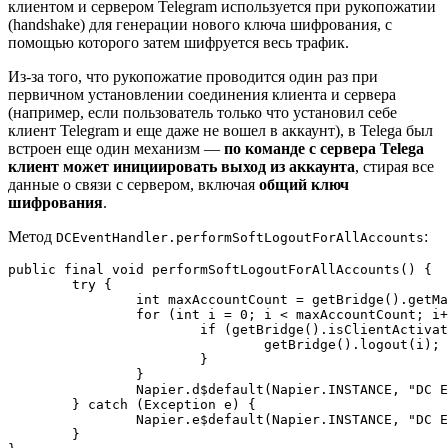
клиентом и сервером Telegram используется при рукопожатии
(handshake) для генерации нового ключа шифрования, с
помощью которого затем шифруется весь трафик.
Из-за того, что рукопожатие проводится один раз при
первичном установлении соединения клиента и сервера
(например, если пользователь только что установил себе
клиент Telegram и еще даже не вошел в аккаунт), в Telega был
встроен еще один механизм —
по команде с сервера Telega
клиент может инициировать выход из аккаунта
, стирая все
данные о связи с сервером, включая
общий ключ
шифрования
.
Метод
:
DCEventHandler.performSoftLogoutForAllAccounts
public final void performSoftLogoutForAllAccounts() {

	try {

		int maxAccountCount = getBridge().getMaxAccountCount();

		for (int i = 0; i < maxAccountCount; i++) {

			if (getBridge().isClientActivated(i)) {

				getBridge().logout(i);

			}

		}

		Napier.d$default(Napier.INSTANCE, "DC Event: soft logout completed for all accounts", null, null, 6, null);

	} catch (Exception e) {

		Napier.e$default(Napier.INSTANCE, "DC Event: error during soft logout", e, null, 4, null);

	}
