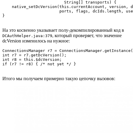
                          String[] transports) {

    native_setDcVersion(this.currentAccount, version, d
                        ports, flags, dcIds.length, use
На это косвенно указывает полу-декомпилированный код в
, который проверяет, что значение
DCAuthHelper.java:379
dcVersion изменилось на нужное:
ConnectionsManager r7 = ConnectionsManager.getInstance(
int r7 = r7.getDcVersion();

int r8 = this.$dcVersion;

Итого мы получаем примерно такую цепочку вызовов: