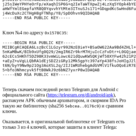
j25sIWeYPHYeOrFp/eXaqhISP6G+q2IeTaWTXpwZj4LzXq5YOpk4bYE
aHWfYmlEGepfaYR8Q0YqvvhYtMte3ITnuSJs171+GDqpdKcSwHnd6Fu
j4WcDuXc2CTHgH8gFTNhp/Y8/SpDOhvn9QIDAQAB

Ключ №4 по адресу
:
0x1578C35
-----BEGIN RSA PUBLIC KEY-----

MIIBCgKCAQEA6LszBcC1LGzyr992NzE0ieY+BSaOW622Aa9Bd4ZHLl+
5nKaMBwK/BIb9xUfg0Q29/2mgIR6Zr9krM7HjuIcCzFvDtr+L0GQjae
62cECs5HKhT5DZ98K33vmWiLowc621dQuwKWSQKjWf50XYFw42h21P2
+aEyZ+uVgLLQbRA1dEjSDZ2iGRy12Mk5gpYc397aYp438fsJoHIgJ2l
t6N/byY9Nw9p21Og3AoXSL2q/2IJ1WRUhebgAdGVMlV1fkuOQoEzR7E
5+bfo3Nhmcyvk5ftB0WkJ9z6bNZ7yxrP8wIDAQAB

Теперь скачаем последний релиз Telegram для Android с
официального сайта (
https://telegram.org/dl/android/apk
),
распакуем APK обычным архиватором, и скормим IDA Pro
такую же библиотеку (sha256
) и сравним
5ebcea..0176c9
ключи.
Оказывается, в оригинальной библиотеке от Telegram есть
только 3 из 4 ключей, которые зашиты в клиент Telega: