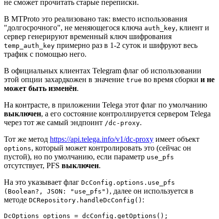
не сможет прочитать старые переписки.
В MTProto это реализовано так: вместо использования
"долгосрочного", не меняющегося ключа
, клиент и
auth_key
сервер генерируют временный ключ шифрования
примерно раз в 1-2 суток и шифруют весь
temp_auth_key
трафик с помощью него.
В официальных клиентах Telegram флаг об использовании
этой опции захардкожен в значение
во время сборки
и не
true
может быть изменён
.
На контрасте, в приложении Telega этот флаг по умолчанию
выключен
, а его состояние контроллируется сервером Telega
через тот же самый эндпоинт
.
/dc-proxy
Тот же метод
https://api.telega.info/v1/dc-proxy
имеет объект
, который может контролировать это (сейчас он
options
пустой), но по умолчанию, если параметр
use_pfs
отсутствует, PFS
выключен
.
На это указывает флаг
DcConfig.options.use_pfs
, далее он используется в
(Boolean?, JSON: "use_pfs")
методе
:
DCRepository.handleDcConfig()
DcOptions options = dcConfig.getOptions();
