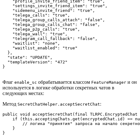
    "profile_invite_friend_item": "true",

    "settings_invite_friend_item": "true",

    "sidemenu_invite_friend": "true",

    "telega_calls": "true",

    "telega_group_calls_attach": "false",

    "telega_group_calls_chat": "false",

    "telega_p2p_calls": "true",

    "telega_wall": "true",

    "telegram_call_fallback": "false",

    "waitlist": "none",

    "waitlist_enabled": "true"

  },

  "state": "UPDATE",

  "templateVersion": "472"

Флаг
обрабатывается классом
и он
enable_sc
FeatureManager
используется в логике обработки секретных чатов в
следующих местах:
Метод
:
SecretChatHelper.acceptSecretChat
public void acceptSecretChat(final TLRPC.EncryptedChat 
    if (this.acceptingChats.get(encryptedChat.id) == nu
        // логика "принятия" запроса на начало секретно
    }
