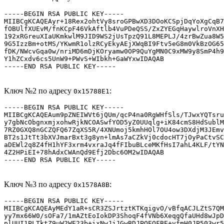
-----BEGIN RSA PUBLIC KEY-----

MIIBCgKCAQEAyr+18Rex2ohtVy8sroGPBwXD3DOoKCSpjDqYoXgCqB7
fOBUlfXUEvM/fnKCpF46VkAftlb4VuPDeQSS/ZxZYEGqHaywlroVnXH
192xRGreuXIaUKmkwlM9JID9WS2jUsTpzQ91L8MEPLJ/4zrBwZua8W5
9G5IzzBm+otMS/YKwmR1olzRCyEkyAEjXWqBI9Ftv5eG8m0VkBzOG65
fDK/NWcvGqa0w/nriMD6mDjKOryamw0OP9QuYgMN0C9xMW9y8SmP4h9
Y1hZCxdv6cs5UnW9+PWvS+WIbkh+GaWYxwIDAQAB

Ключ №2 по адресу
:
0x15788E1
-----BEGIN RSA PUBLIC KEY-----

MIIBCgKCAQEAum9pZNEIWVt6jQUm/qcP4na0RgWHfSls/TJwxYQTsru
y7gbNcObgnxmjxohwRjkNCOASwfYOD5yZ0UUqlg+iK84cmS8HdSublM
7RZ0GXQ8nGCZQFQ67ZqXS5R/4XNUmoj5kmhHOl7OU4ow3DXdjM3JEmv
BT2s1JtTt3bXVJmarBxt3g8yn+lmAs7aCZkVj0cdocHT7jOyPaCtvSC
aDEWl2q8Z4fH1hYF3xrm4vxraJq4fFIbuBLceMKfHsI7ahL4KLF/tYN
4Z2HPiEI+78hAdxCWAnQd9Efj2Dbc6OM2wIDAQAB

Ключ №3 по адресу
:
0x1578A8B
-----BEGIN RSA PUBLIC KEY-----

MIIBCgKCAQEAyMEdY1aR+sCR3ZSJrtztKTKqigvO/vBfqACJLZtS7QM
yy7mx66W0/sOFa7/1mAZtEoIokDP3ShoqF4fVNb6XeqgQfaUHd8wJpD
plUUI1PLTktZ9uW2WE23b+ixNwJjJGwBDJPQEQFBE+vfmH0JP503wr5