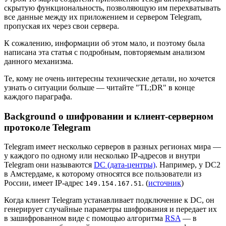
скрытую функциональность, позволяющую им перехватывать
все данные между их приложением и сервером Telegram,
пропуская их через свои сервера.
К сожалению, информации об этом мало, и поэтому была
написана эта статья с подробным, повторяемым анализом
данного механизма.
Те, кому не очень интересны технические детали, но хочется
узнать о ситуации больше — читайте "TL;DR" в конце
каждого параграфа.
Background о шифровании и клиент-серверном
протоколе Telegram
Telegram имеет несколько серверов в разных регионах мира —
у каждого по одному или несколько IP-адресов и внутри
Telegram они называются
DC (дата-центры)
. Например, у DC2
в Амстердаме, к которому относятся все пользователи из
России, имеет IP-адрес
. (
источник
)
149.154.167.51
Когда клиент Telegram устанавливает подключение к DC, он
генерирует случайные параметры шифрования и передает их
в зашифрованном виде с помощью алгоритма
RSA
— в