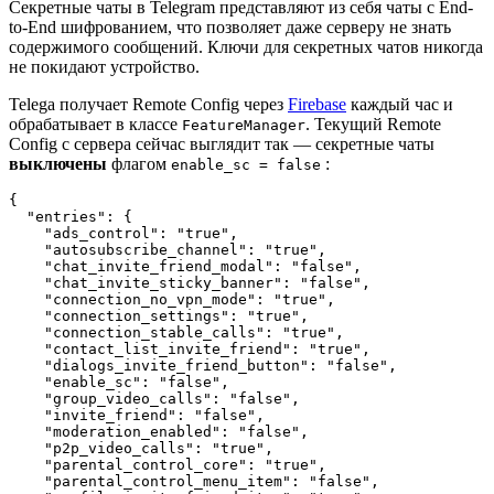
Секретные чаты в Telegram представляют из себя чаты с End-
to-End шифрованием, что позволяет даже серверу не знать
содержимого сообщений. Ключи для секретных чатов никогда
не покидают устройство.
Telega получает Remote Config через
Firebase
каждый час и
обрабатывает в классе
. Текущий Remote
FeatureManager
Config с сервера сейчас выглядит так — секретные чаты
выключены
флагом
:
enable_sc = false
{

  "entries": {

    "ads_control": "true",

    "autosubscribe_channel": "true",

    "chat_invite_friend_modal": "false",

    "chat_invite_sticky_banner": "false",

    "connection_no_vpn_mode": "true",

    "connection_settings": "true",

    "connection_stable_calls": "true",

    "contact_list_invite_friend": "true",

    "dialogs_invite_friend_button": "false",

    "enable_sc": "false",

    "group_video_calls": "false",

    "invite_friend": "false",

    "moderation_enabled": "false",

    "p2p_video_calls": "true",

    "parental_control_core": "true",

    "parental_control_menu_item": "false",
