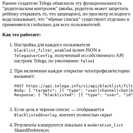
Раннее создатели Telega объяснили эту функциональность
"родительским контролем" (якобы, родитель может запретить
ребёнку открывать то, что запрещено), но просмотр исходного
кода показывает, что "чёрные списки" существуют отдельно и
применяются глобально для всех пользователей.
Как это работает:
Настройка для каждого пользователя
(ключ JSON в
blacklist_filter_enabled
, полученный из собственного API
TelegaUserConfig
настроек Telega, по умолчанию:
)
false
При включении каждое открытие чата/профиля/истории
вызывает:
POST https://api.telega.info/v1/api/blacklist/filt
Body: { "targets": [{ "type": "user|channel|chat|b
Если цель в черном списке → отображается
, контент полностью скрыт
BlacklistedOverlay
Результаты кэшируются локально в
moderation_list
SharedPreferences