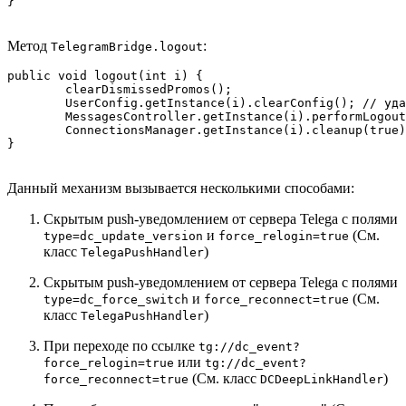
Метод
:
TelegramBridge.logout
public void logout(int i) {

	clearDismissedPromos();

	UserConfig.getInstance(i).clearConfig(); // удаляет сессию и ключ шифрования (auth_key)

	MessagesController.getInstance(i).performLogout(0); // отправляет серверу сигнал о выходе из аккаунта

	ConnectionsManager.getInstance(i).cleanup(true); // убивает все соединения

Данный механизм вызывается несколькими способами:
Скрытым push-уведомлением от сервера Telega c полями
и
(См.
type=dc_update_version
force_relogin=true
класс
)
TelegaPushHandler
Скрытым push-уведомлением от сервера Telega c полями
и
(См.
type=dc_force_switch
force_reconnect=true
класс
)
TelegaPushHandler
При переходе по ссылке
tg://dc_event?
или
force_relogin=true
tg://dc_event?
(См. класс
)
force_reconnect=true
DCDeepLinkHandler