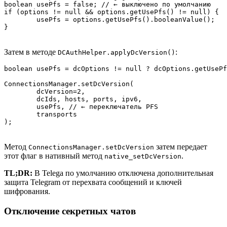
boolean usePfs = false; // ← выключено по умолчанию

if (options != null && options.getUsePfs() != null) {

	usePfs = options.getUsePfs().booleanValue();

Затем в методе
:
DCAuthHelper.applyDcVersion()
boolean usePfs = dcOptions != null ? dcOptions.getUsePf
ConnectionsManager.setDcVersion(

	dcVersion=2,

	dcIds, hosts, ports, ipv6,

	usePfs, // ← переключатель PFS

	transports

Метод
затем передает
ConnectionsManager.setDcVersion
этот флаг в нативный метод
.
native_setDcVersion
TL;DR:
В Telega по умолчанию отключена дополнительная
защита Telegram от перехвата сообщений и ключей
шифрования.
Отключение секретных чатов