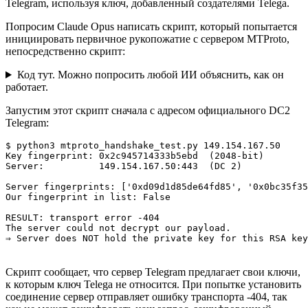
Telegram, используя ключ, добавленный создателями Telega.
Попросим Claude Opus написать скрипт, который попытается
инициировать первичное рукопожатие с сервером MTProto,
непосредственно скрипт:
Код тут. Можно попросить любой ИИ объяснить, как он
работает.
Запустим этот скрипт сначала с адресом официального DC2
Telegram:
$ python3 mtproto_handshake_test.py 149.154.167.50    

Key fingerprint: 0x2c945714333b5ebd  (2048-bit)

Server:          149.154.167.50:443  (DC 2)

Server fingerprints: ['0xd09d1d85de64fd85', '0x0bc35f35
Our fingerprint in list: False

RESULT: transport error -404

The server could not decrypt our payload.

Скрипт сообщает, что сервер Telegram предлагает свои ключи,
к которым ключ Telega не относится. При попытке установить
соединение сервер отправляет ошибку транспорта -404, так