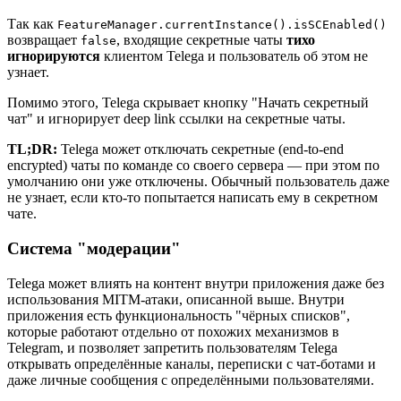
Так как
FeatureManager.currentInstance().isSCEnabled()
возвращает
, входящие секретные чаты
тихо
false
игнорируются
клиентом Telega и пользователь об этом не
узнает.
Помимо этого, Telega скрывает кнопку "Начать секретный
чат" и игнорирует deep link ссылки на секретные чаты.
TL;DR:
Telega может отключать секретные (end-to-end
encrypted) чаты по команде со своего сервера — при этом по
умолчанию они уже отключены. Обычный пользователь даже
не узнает, если кто-то попытается написать ему в секретном
чате.
Cистема "модерации"
Telega может влиять на контент внутри приложения даже без
использования MITM-атаки, описанной выше. Внутри
приложения есть функциональность "чёрных списков",
которые работают отдельно от похожих механизмов в
Telegram, и позволяет запретить пользователям Telega
открывать определённые каналы, переписки с чат-ботами и
даже личные сообщения с определёнными пользователями.