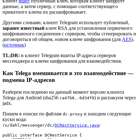
клиент
вшит
публичный ключ, которым клиент шифрует
данные, а затем сервер, с помощью соответствующего
приватного ключа их расшифровывает.
Другими словами, клиент Telegram использует публичный,
заранее известный
ключ RSA для установления первичного
шифрованного соединения с сервером, чтобы сгенерировать и
договориться об общем, новом ключе шифрования (для
AES
).
(
источник
)
TL;DR:
в клиент Telegram вшиты IP-адреса серверов
мессенджера и ключи шифрования для взаимодействия.
Как Telega вмешивается в это взаимодействие —
подмена IP-адресов
Разберем последнюю на данный момент версию клиента
Telega для Android (sha256
) и распакуем через
ca47b6..6d34f0
jadx.
Пишем в поиске по файлам
и находим следующие
dc-proxy
куски кода:
:
ru/dahl/messenger/dc/
DCRestService.java
public interface DCRestService {
