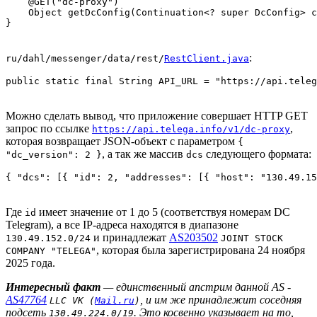
    @GET("dc-proxy")

    Object getDcConfig(Continuation<? super DcConfig> c
:
ru/dahl/messenger/data/rest/
RestClient.java
Можно сделать вывод, что приложение совершает HTTP GET
запрос по ссылке
,
https://api.telega.info/v1/dc-proxy
которая возвращает JSON-объект с параметром
{
, а так же массив
следующего формата:
"dc_version": 2 }
dcs
Где
имеет значение от 1 до 5 (соответствуя номерам DC
id
Telegram), а все IP-адреса находятся в диапазоне
и принадлежат
AS203502
130.49.152.0/24
JOINT STOCK
, которая была зарегистрирована 24 ноября
COMPANY "TELEGA"
2025 года.
Интересный факт
— единственный апстрим данной AS -
AS47764
, и им же принадлежит соседняя
LLC VK (
Mail.ru
)
подсеть
. Это косвенно указывает на то,
130.49.224.0/19