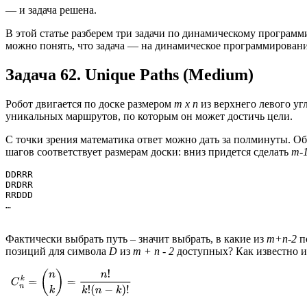
— и задача решена.
В этой статье разберем три задачи по динамическому програм
можно понять, что задача — на динамическое программировани
Задача 62. Unique Paths (Medium)
Робот двигается по доске размером
m x n
из верхнего левого уг
уникальных маршрутов, по которым он может достичь цели.
С точки зрения математика ответ можно дать за полминуты. О
шагов соответствует размерам доски: вниз придется сделать
m-
DDRRR

DRDRR

RRDDD

…
Фактически выбрать путь – значит выбрать, в какие из
m+n-2
п
позиций для символа
D
из
m + n - 2
доступных? Как известно 