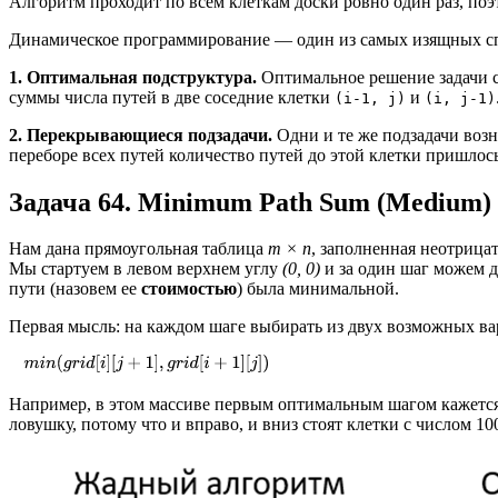
Алгоритм проходит по всем клеткам доски ровно один раз, по
Динамическое программирование — один из самых изящных спо
1. Оптимальная подструктура.
Оптимальное решение задачи с
суммы числа путей в две соседние клетки
и
(i-1, j)
(i, j-1)
2. Перекрывающиеся подзадачи.
Одни и те же подзадачи возн
переборе всех путей количество путей до этой клетки пришлось
Задача 64. Minimum Path Sum (Medium)
Нам дана прямоугольная таблица
m × n
, заполненная неотрица
Мы стартуем в левом верхнем углу
(0, 0)
и за один шаг можем д
пути (назовем ее
стоимостью
) была минимальной.
Первая мысль: на каждом шаге выбирать из двух возможных ва
Например, в этом массиве первым оптимальным шагом кажется
ловушку, потому что и вправо, и вниз стоят клетки с числом 10