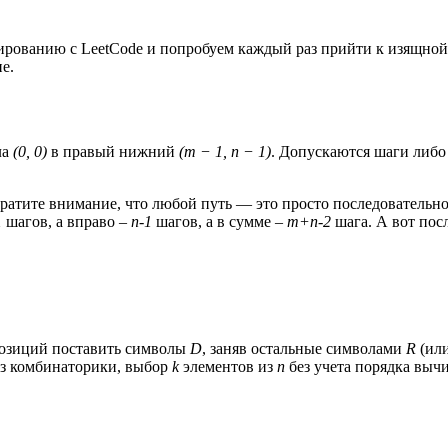
мированию с LeetCode и попробуем каждый раз прийти к изящно
е.
ла
(0, 0)
в правый нижний
(m − 1, n − 1)
. Допускаются шаги либо
братите внимание, что любой путь — это просто последовательн
1
шагов, а вправо –
n-1
шагов, а в сумме –
m+n-2
шага. А вот пос
озиций поставить символы
D
, заняв остальные символами
R
(или
из комбинаторики, выбор
k
элементов из
n
без учета порядка выч