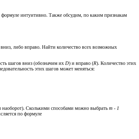
й формуле интуитивно. Также обсудим, по каким признакам
 вниз, либо вправо. Найти количество всех возможных
ость шагов вниз (обозначим их
D
) и вправо (
R
). Количество этих
ледовательность этих шагов может меняться:
 наоборот). Сколькими способами можно выбрать
m - 1
исляется по формуле