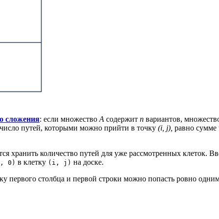
о сложения
: если множество
A
содержит
n
вариантов, множеств
о число путей, которыми можно прийти в точку
(i, j),
равно сумме 
тся хранить количество путей для уже рассмотренных клеток. В
в клетку
на доске.
, 0)
(i, j)
ку первого столбца и первой строки можно попасть ровно одним