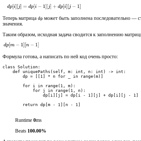
Теперь матрица
может быть заполнена последовательно — ст
dp
значения.
Таким образом, исходная задача сводится к заполнению матри
Формула готова, а написать по ней код очень просто:
class Solution:

    def uniquePaths(self, m: int, n: int) -> int:

        dp = [[1] * n for _ in range(m)]

        for i in range(1, m):

            for j in range(1, n):

                dp[i][j] = dp[i - 1][j] + dp[i][j - 1]

        return dp[m - 1][n - 1]
Runtime
0
ms
Beats
100.00%