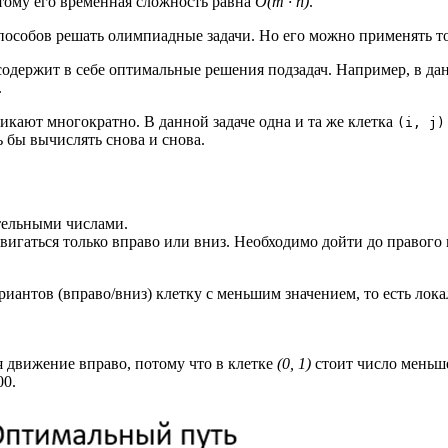
этому его временная сложность равна
O(m · n)
.
собов решать олимпиадные задачи. Но его можно применять то
одержит в себе оптимальные решения подзадач.
Например, в да
.
икают многократно. В данной задаче одна и та же клетка
(i, j)
 бы вычислять снова и снова.
тельными числами.
вигаться только вправо или вниз. Необходимо дойти до правого
риантов (вправо/вниз) клетку с меньшим значением, то есть ло
 движение вправо, потому что в клетке
(0, 1)
стоит число меньше
00.