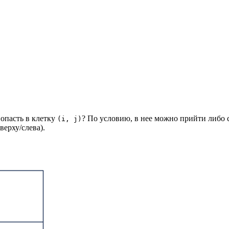
опасть в клетку
? По условию, в нее можно прийти либо 
(i, j)
ерху/слева).