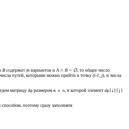
о
B
содержит
m
вариантов и
A ∩ B = ∅
, то общее число
числа путей, которыми можно прийти в точку
(i-1, j)
, и числа
ведем матрицу
размером
, в которой элемент
dp
m x n
dp[i][j]
 способом, поэтому сразу заполняем