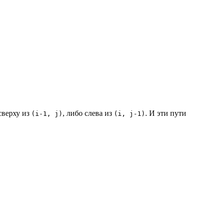
сверху из
, либо слева из
. И эти пути
(i-1, j)
(i, j-1)