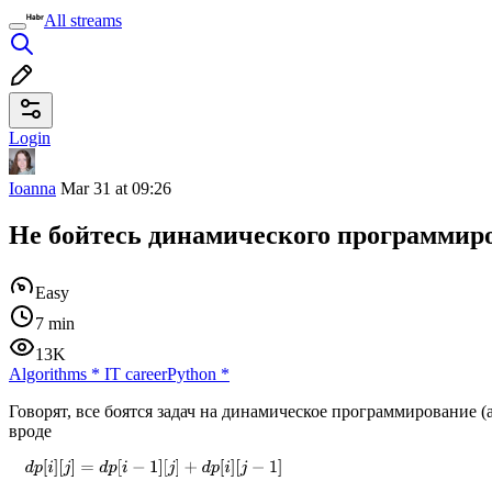
All streams
Login
Ioanna
Mar 31 at 09:26
Не бойтесь динамического программир
Easy
7 min
13K
Algorithms
*
IT career
Python
*
Говорят, все боятся задач на динамическое программирование (
вроде