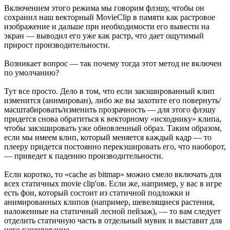
Включением этого режима мы говорим флэшу, чтобы он
сохранил наш векторный MovieClip в памяти как растровое
изображение и дальше при необходимости его вывести на
экран — выводил его уже как растр, что дает ощутимый
прирост производительности.
Возникает вопрос — так почему тогда этот метод не включен
по умолчанию?
Тут все просто. Дело в том, что если закэшированный клип
изменится (анимирован), либо же вы захотите его повернуть/
масштабировать/изменить прозрачность — для этого флэшу
придется снова обратиться к векторному «исходнику» клипа,
чтобы закэшировать уже обновленный образ. Таким образом,
если мы имеем клип, который меняется каждый кадр — то
плееру придется постоянно перекэшировать его, что наоборот,
— приведет к падению производительности.
Если коротко, то «cache as bitmap» можно смело включать для
всех статичных movie clip'ов. Если же, например, у вас в игре
есть фон, который состоит из статичной подложки и
анимированных клипов (например, шевелящиеся растения,
наложенные на статичный лесной пейзаж), — то вам следует
отделить статичную часть в отдельный мувик и выставит для
него кэширование.