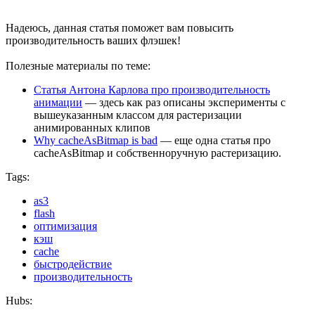
Надеюсь, данная статья поможет вам повысить
производительность ваших флэшек!
Полезные материалы по теме:
Статья Антона Карлова про производительность
анимации
— здесь как раз описаны эксперименты с
вышеуказанным классом для растеризации
анимированных клипов
Why cacheAsBitmap is bad
— еще одна статья про
cacheAsBitmap и собственноручную растеризацию.
Tags:
as3
flash
оптимизация
кэш
cache
быстродействие
производительность
Hubs: