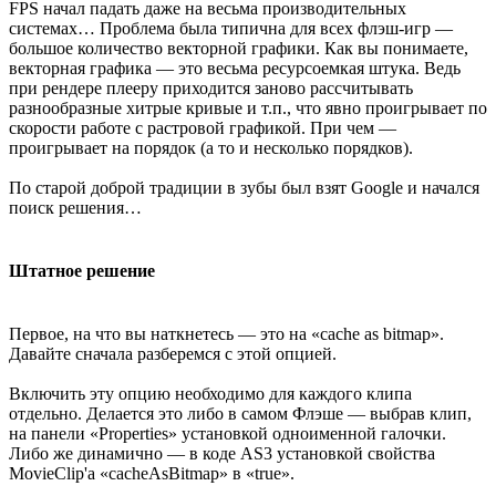
FPS начал падать даже на весьма производительных
системах… Проблема была типична для всех флэш-игр —
большое количество векторной графики. Как вы понимаете,
векторная графика — это весьма ресурсоемкая штука. Ведь
при рендере плееру приходится заново рассчитывать
разнообразные хитрые кривые и т.п., что явно проигрывает по
скорости работе с растровой графикой. При чем —
проигрывает на порядок (а то и несколько порядков).
По старой доброй традиции в зубы был взят Google и начался
поиск решения…
Штатное решение
Первое, на что вы наткнетесь — это на «cache as bitmap».
Давайте сначала разберемся с этой опцией.
Включить эту опцию необходимо для каждого клипа
отдельно. Делается это либо в самом Флэше — выбрав клип,
на панели «Properties» установкой одноименной галочки.
Либо же динамично — в коде AS3 установкой свойства
MovieClip'а «cacheAsBitmap» в «true».