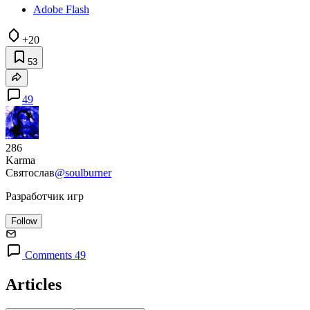
Adobe Flash
+20
53
49
286
Karma
Святослав
@soulburner
Разработчик игр
Follow
Comments 49
Articles