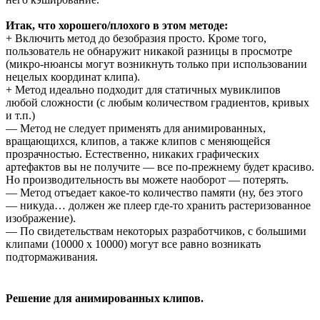
Итак, что хорошего/плохого в этом методе:
+ Включить метод до безобразия просто. Кроме того,
пользователь не обнаружит никакой разницы в просмотре
(микро-нюансы могут возникнуть только при использовании
нецелых координат клипа).
+ Метод идеально подходит для статичных мувиклипов
любой сложности (с любым количеством градиентов, кривых
и т.п.)
— Метод не следует применять для анимированных,
вращающихся, клипов, а также клипов с меняющейся
прозрачностью. Естественно, никаких графических
артефактов вы не получите — все по-прежнему будет красиво.
Но производительность вы можете наоборот — потерять.
— Метод отъедает какое-то количество памяти (ну, без этого
— никуда… должен же плеер где-то хранить растеризованное
изображение).
— По свидетельствам некоторых разработчиков, с большими
клипами (10000 х 10000) могут все равно возникать
подтормаживания.
Решение для анимированных клипов.