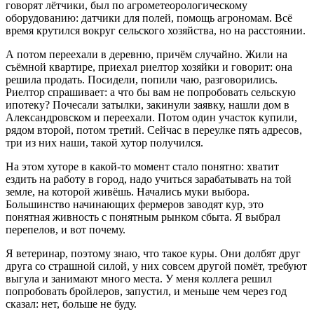
говорят лётчики, был по агрометеорологическому
оборудованию: датчики для полей, помощь агрономам. Всё
время крутился вокруг сельского хозяйства, но на расстоянии.
А потом переехали в деревню, причём случайно. Жили на
съёмной квартире, приехал риелтор хозяйки и говорит: она
решила продать. Посидели, попили чаю, разговорились.
Риелтор спрашивает: а что бы вам не попробовать сельскую
ипотеку? Почесали затылки, закинули заявку, нашли дом в
Александровском и переехали. Потом один участок купили,
рядом второй, потом третий. Сейчас в переулке пять адресов,
три из них наши, такой хутор получился.
На этом хуторе в какой-то момент стало понятно: хватит
ездить на работу в город, надо учиться зарабатывать на той
земле, на которой живёшь. Начались муки выбора.
Большинство начинающих фермеров заводят кур, это
понятная живность с понятным рынком сбыта. Я выбрал
перепелов, и вот почему.
Я ветеринар, поэтому знаю, что такое куры. Они долбят друг
друга со страшной силой, у них совсем другой помёт, требуют
выгула и занимают много места. У меня коллега решил
попробовать бройлеров, запустил, и меньше чем через год
сказал: нет, больше не буду.