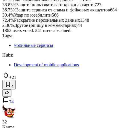
38.83%
Защита пользователя от кражи аккаунта
723
36.73%
Защита сервиса от спама и фейковых аккаунтов
684
30.4%
Удар по юзабилити
566
72.4%
Раскрытие персональных данных
1348
2.36%
Другое (опишу в комментариях)
44
1862 users voted. 241 users abstained.
Tags:
мобильные сервисы
Hubs:
Development of mobile applications
+21
4
74
32
Karma