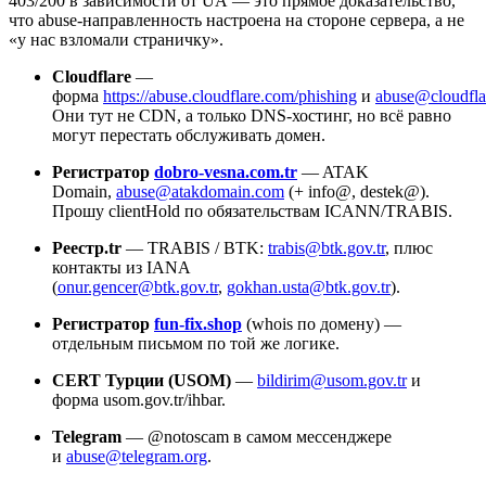
403/200 в зависимости от UA — это прямое доказательство,
что abuse‑направленность настроена на стороне сервера, а не
«у нас взломали страничку».
Cloudflare
—
форма
https://abuse.cloudflare.com/phishing
и
abuse@cloudfla
Они тут не CDN, а только DNS‑хостинг, но всё равно
могут перестать обслуживать домен.
Регистратор
dobro‑vesna.com.tr
— ATAK
Domain,
abuse@atakdomain.com
(+ info@, destek@).
Прошу clientHold по обязательствам ICANN/TRABIS.
Реестр.tr
— TRABIS / BTK:
trabis@btk.gov.tr
, плюс
контакты из IANA
(
onur.gencer@btk.gov.tr
,
gokhan.usta@btk.gov.tr
).
Регистратор
fun‑fix.shop
(whois по домену) —
отдельным письмом по той же логике.
CERT Турции (USOM)
—
bildirim@usom.gov.tr
и
форма usom.gov.tr/ihbar.
Telegram
— @notoscam в самом мессенджере
и
abuse@telegram.org
.