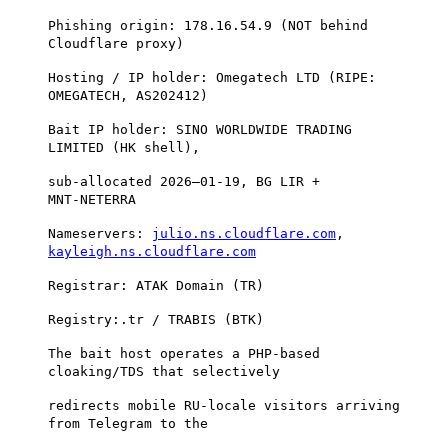
Phishing origin: 178.16.54.9 (NOT behind
Cloudflare proxy)
Hosting / IP holder: Omegatech LTD (RIPE:
OMEGATECH, AS202412)
Bait IP holder: SINO WORLDWIDE TRADING
LIMITED (HK shell),
sub‑allocated 2026–01-19, BG LIR +
MNT‑NETERRA
Nameservers:
julio.ns.cloudflare.com
,
kayleigh.ns.cloudflare.com
Registrar: ATAK Domain (TR)
Registry:.tr / TRABIS (BTK)
The bait host operates a PHP‑based
cloaking/TDS that selectively
redirects mobile RU‑locale visitors arriving
from Telegram to the