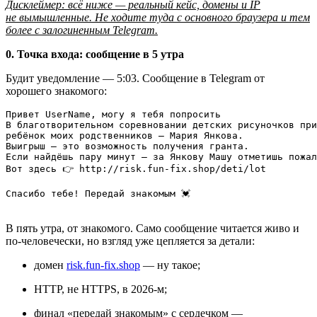
Дисклеймер: всё ниже — реальный кейс, домены и IP
не вымышленные. Не ходите туда с основного браузера и тем
более с залогиненным Telegram.
0. Точка входа: сообщение в 5 утра
Будит уведомление — 5:03. Сообщение в Telegram от
хорошего знакомого:
Привет UserName, могу я тебя попросить

В благотворительном соревновании детских рисуночков при
ребёнок моих родственников — Мария Янкова.

Выигрыш — это возможность получения гранта.

Если найдёшь пару минут — за Янкову Машу отметишь пожал
Вот здесь 👉 http://risk.fun-fix.shop/deti/lot

Спасибо тебе! Передай знакомым 💓
В пять утра, от знакомого. Само сообщение читается живо и
по‑человечески, но взгляд уже цепляется за детали:
домен
risk.fun‑fix.shop
— ну такое;
HTTP, не HTTPS, в 2026-м;
финал «передай знакомым» с сердечком —