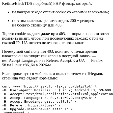
Keitaro/BlackTDS‑подобный) PHP‑фильтр, который:
на каждом заходе ставит cookie со «своими галочками»;
по этим галочкам решает: отдать 200 + редирект
на боевую страницу или 403.
То, что cookie выдают
даже при 403
, — нормально: они хотят
пометить визит, чтобы при последующих заходах с той же
связкой IP+UA ничего полезного не показывать.
Почему мой curl получил 403, понятно: с точки зрения
клоакера он выглядит как «слон в посудной лавке» —
нет Accept‑Language, нет Referer, Accept:
/
, а UA — Firefox
58 на Linux x86_64 в 2026-м.
Если прикинуться мобильным пользователем из Telegram,
страница уже отдаёт нормально:
curl ‑vvv 'http://risk.fun‑fix.shop/deti/lot' \

‑H 'User‑Agent: Mozilla/5.0 (Linux; Android 13; SM‑G991
‑H 'Accept: text/html,application/xhtml+xml,application
‑H 'Accept‑Language: ru‑RU,ru;q=0.9,en;q=0.8' \

‑H 'Accept‑Encoding: gzip, deflate' \

‑H 'Referer: https://t.me/' \

‑H 'Upgrade‑Insecure‑Requests: 1' \

‑compressed ‑L