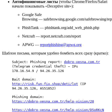
Антифишинговые листы
(чтобы Chrome/Firefox/Safari
начали показывать «Deceptive site»):
Google Safe
Browsing — safebrowsing.google.com/safebrowsing/rep
PhishTank — phishtank.org/add_web_phish.php
Netcraft — report.netcraft.com/report
APWG —
reportphishing@apwg.org
Шаблон письма, которым удобно бомбить всех сразу (кратко):
Subject: Phishing report:
dobro‑vesna.com.tr
(Telegram credential theft) — IPs
178.16.54.9 / 94.26.35.126
Bait domain:
http://risk.fun‑fix.shop/deti/lot
(IP
94.26.35.126, AS51852)
Phishing domain:
https://dobro‑vesna.com.tr/help‑vision/20
https://dobro‑vesna.com.tr/help‑vision/D5oRKcN