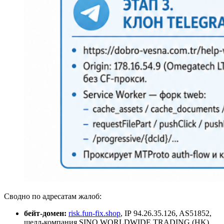
Сводно по адресатам жалоб:
бейт‑домен:
risk.fun‑fix.shop
, IP 94.26.35.126, AS51852,
шелл‑компания SINO WORLDWIDE TRADING (HK),