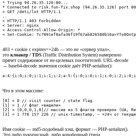
* Trying 94.26.35.126:80...

* Connected to risk.fun‑fix.shop (94.26.35.126) port 80

> GET /deti/lot HTTP/1.1

..

< HTTP/1.1 403 Forbidden

< Server: nginx

< Access‑Control‑Allow‑Origin: *

< Set‑Cookie: 7c7891ef8afa36f19f67ab826580b16a=YTo0Ontp
403 + cookie с expires=+24h — это не «сервер упал»,
это
клоакер / TDS
(Traffic Distribution System) намеренно
прячет содержимое от не‑целевых посетителей. URL‑decode
→ base64-decode значения cookie даёт PHP‑serialize():
a:4:{i:0;i:0;i:1;i:1;i:2;a:5:{i:0;i:0;i:1;i:0;i:2;i:0;
Что в этом массиве:
[0] = 0 // visit counter / state flag

[1] = 1 // флаг «видели»

[2] = [0,0,0,1,0]// массив из 5 флагов проверок (UA, Re
[3] = 1 778 157 226 // unix‑timestamp, ~ +24ч от текуще
Имя cookie — md5-подобный хэш, формат — PHP‑serialize().
Это либо рукописный, либо коробочный (типа