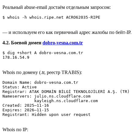
Реальный abuse‑email достаём отдельным запросом:
$ whois ‑h whois.ripe.net ACRO62035-RIPE
— и используем его как первичный адрес жалобы по бейт‑IP.
4.2. Боевой домен
dobro‑vesna.com.tr
$ dig +short A dobro‑vesna.com.tr

178.16.54.9
Whois по домену (.tr, реестр TRABIS):
Domain Name: dobro‑vesna.com.tr

Status: Active

Registrar: ATAK DOMAİN BİLGİ TEKNOLOJİLERİ A.Ş. (TR)

Nameservers: julio.ns.cloudflare.com

             kayleigh.ns.cloudflare.com

Created: 2025–11-16

Expires: 2026–11-15

Registrant: Hidden upon user request
Whois по IP: