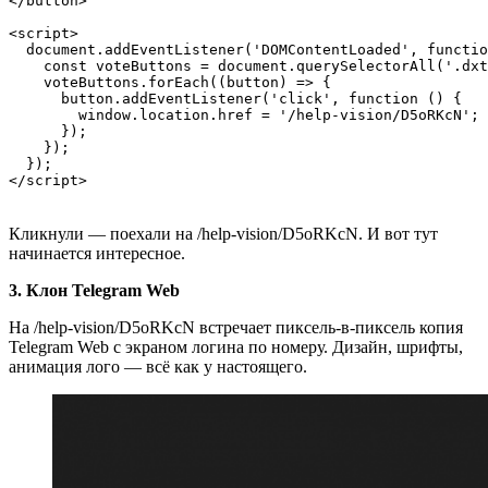
</button>

<script>

  document.addEventListener('DOMContentLoaded', functio
    const voteButtons = document.querySelectorAll('.dxt
    voteButtons.forEach((button) => {

      button.addEventListener('click', function () {

        window.location.href = '/help-vision/D5oRKcN';

      });

    });

  });

</script>
Кликнули — поехали на /help‑vision/D5oRKcN. И вот тут
начинается интересное.
3. Клон Telegram Web
На /help‑vision/D5oRKcN встречает пиксель‑в-пиксель копия
Telegram Web с экраном логина по номеру. Дизайн, шрифты,
анимация лого — всё как у настоящего.