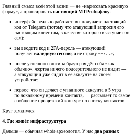
Главный смысл всей этой возни — не «нарисовать красивую
форму», а проксировать
настоящий MTProto‑флоу
:
интерфейс реально работает: вы получаете настоящий
код от Telegram (потому что атакующий запросил его
настоящим клиентом, в качестве которого выступает он
сам);
вы вводите код и 2FA‑пароль — атакующий
получает
валидную сессию
, а не строку «+7…»;
после успешного логина браузер ведёт себя «как
обычно», жертва ничего подозрительного не видит —
а атакующий уже сидит в её аккаунте на своём
устройстве;
первое, что он делает с угнанного аккаунта в 5 утра
по локальному времени контакта, — рассылает то самое
сообщение про детский конкурс по списку контактов.
Круг замкнулся.
4. Где живёт инфраструктура
Дальше — обычная whois‑археология. У нас
два разных