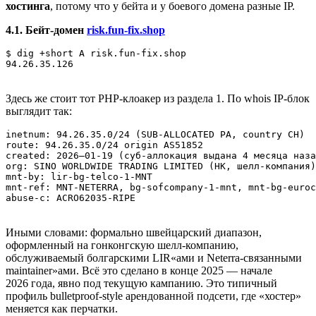
хостинга
, потому что у бейта и у боевого домена разные IP.
4.1. Бейт‑домен
risk.fun‑fix.shop
$ dig +short A risk.fun‑fix.shop

94.26.35.126
Здесь же стоит тот PHP‑клоакер из раздела 1. По whois IP‑блок
выглядит так:
inetnum: 94.26.35.0/24 (SUB‑ALLOCATED PA, country CH)

route: 94.26.35.0/24 origin AS51852

created: 2026–01-19 (суб‑аллокация выдана 4 месяца наза
org: SINO WORLDWIDE TRADING LIMITED (HK, шелл‑компания)

mnt‑by: lir‑bg‑telco-1-MNT

mnt‑ref: MNT‑NETERRA, bg‑sofcompany-1-mnt, mnt‑bg‑euroc
abuse‑c: ACRO62035-RIPE
Иными словами: формально швейцарский диапазон,
оформленный на гонконгскую шелл‑компанию,
обслуживаемый болгарскими LIR«ами и Neterra‑связанными
maintainer»ами. Всё это сделано в конце 2025 — начале
2026 года, явно под текущую кампанию. Это типичный
профиль bulletproof‑style арендованной подсети, где «хостер»
меняется как перчатки.