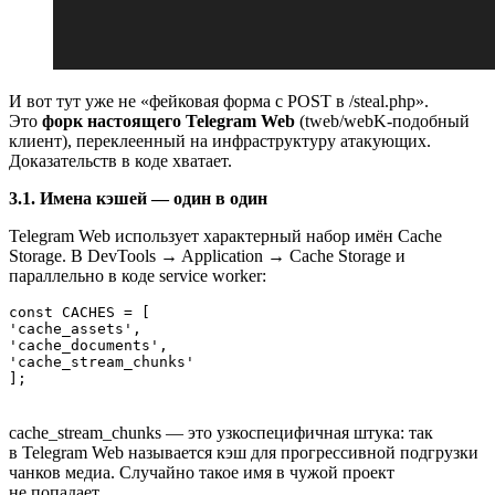
И вот тут уже не «фейковая форма с POST в /steal.php».
Это
форк настоящего Telegram Web
(tweb/webK‑подобный
клиент), переклеенный на инфраструктуру атакующих.
Доказательств в коде хватает.
3.1. Имена кэшей — один в один
Telegram Web использует характерный набор имён Cache
Storage. В DevTools → Application → Cache Storage и
параллельно в коде service worker:
const CACHES = [

'cache_assets',

'cache_documents',

'cache_stream_chunks'

];
cache_stream_chunks — это узкоспецифичная штука: так
в Telegram Web называется кэш для прогрессивной подгрузки
чанков медиа. Случайно такое имя в чужой проект
не попадает.