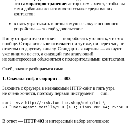
это
самораспространение
: автор схемы хочет, чтобы вы
сами добавили легитимности ссылке среди ваших
контактов;
в пять утра тыкать в незнакомую ссылку с основного
устройства — то ещё удовольствие.
Пишу отправителю в ответ — попробовать уточнить, что это
вообще. Отправитель
не отвечает
: ни тут же, ни через час, ни
ответом по другому каналу. Стандартная картина — аккаунт
уже видимо не его, а сидящий там атакующий
не заинтересован объясняться с подозрительными контактами.
Окей, значит разбираемся сами.
1. Сначала curl, и сюрприз — 403
Заходить с браузера в незнакомый HTTP‑сайт в пять утра
не очень хочется, поэтому первый инструмент — curl:
curl ‑vvv http://risk.fun‑fix.shop/deti/lot \

‑H “User‑Agent: Mozilla/5.0 (X11; Linux x86_64; rv:58.0
В ответ —
HTTP 403
и интересный набор заголовков: