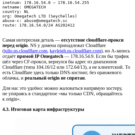
inetnum: 178.16.54.0 — 178.16.54.255

netname: OMEGATECH

country: NL

org: Omegatech LTD (Seychelles)

abuse‑c: abuse@omegatech.sc

route: 178.16.54.0/24 AS202412
Самая интересная деталь —
отсутствие cloudflare‑прокси
перед origin
. NS у домена принадлежат Cloudflare
(
julio.ns.cloudflare.com
,
kayleigh.ns.cloudflare.com
), но A‑запись
отдаёт
прямой IP Omegatech
— 178.16.54.9. Если бы трафик
шёл через CF‑прокси, вернулся бы адрес из диапазонов
Cloudflare (типа 104.16/12 или 172.64/13), а не клиентский. То
есть Cloudflare здесь только DNS‑хостинг, без оранжевого
облачка, и
реальный origin не спрятан
.
Для нас это удобно: можно жаловаться напрямую хостеру,
не упираясь в стандартное «мы только CDN, обращайтесь
к origin».
4.3. Итоговая карта инфраструктуры