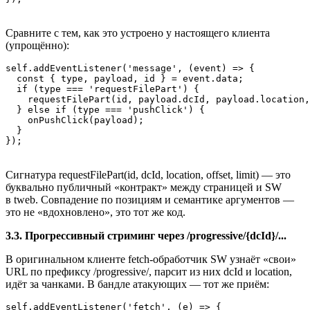
Сравните с тем, как это устроено у настоящего клиента
(упрощённо):
self.addEventListener('message', (event) => {

  const { type, payload, id } = event.data;

  if (type === 'requestFilePart') {

    requestFilePart(id, payload.dcId, payload.location,
  } else if (type === 'pushClick') {

    onPushClick(payload);

  }

});
Сигнатура requestFilePart(id, dcId, location, offset, limit) — это
буквально публичный «контракт» между страницей и SW
в tweb. Совпадение по позициям и семантике аргументов —
это не «вдохновлено», это тот же код.
3.3. Прогрессивный стриминг через /progressive/{dcId}/...
В оригинальном клиенте fetch‑обработчик SW узнаёт «свои»
URL по префиксу /progressive/, парсит из них dcId и location,
идёт за чанками. В бандле атакующих — тот же приём:
self.addEventListener('fetch', (e) => {
