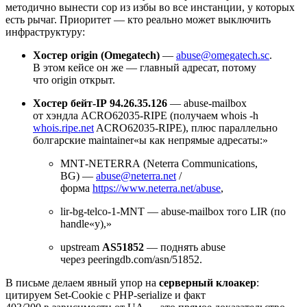
методично вынести сор из избы во все инстанции, у которых
есть рычаг. Приоритет — кто реально может выключить
инфраструктуру:
Хостер origin (Omegatech)
—
abuse@omegatech.sc
.
В этом кейсе он же — главный адресат, потому
что origin открыт.
Хостер бейт‑IP 94.26.35.126
— abuse‑mailbox
от хэндла ACRO62035-RIPE (получаем whois ‑h
whois.ripe.net
ACRO62035-RIPE), плюс параллельно
болгарские maintainer«ы как непрямые адресаты:»
MNT‑NETERRA (Neterra Communications,
BG) —
abuse@neterra.net
/
форма
https://www.neterra.net/abuse
,
lir‑bg‑telco-1-MNT — abuse‑mailbox того LIR (по
handle«у),»
upstream
AS51852
— поднять abuse
через peeringdb.com/asn/51852.
В письме делаем явный упор на
серверный клоакер
:
цитируем Set‑Cookie с PHP‑serialize и факт