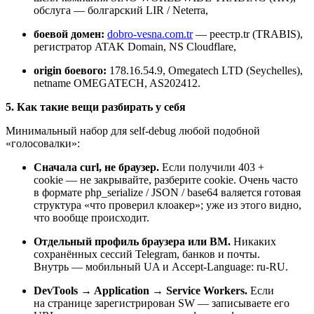
обслуга — болгарский LIR / Neterra,
боевой домен:
dobro‑vesna.com.tr
— реестр.tr (TRABIS),
регистратор ATAK Domain, NS Cloudflare,
origin боевого:
178.16.54.9, Omegatech LTD (Seychelles),
netname OMEGATECH, AS202412.
5. Как такие вещи разбирать у себя
Минимальный набор для self‑debug любой подобной
«голосовалки»:
Сначала curl, не браузер.
Если получили 403 +
cookie — не закрывайте, разберите cookie. Очень часто
в формате php_serialize / JSON / base64 валяется готовая
структура «что проверил клоакер»; уже из этого видно,
что вообще происходит.
Отдельный профиль браузера или ВМ.
Никаких
сохранённых сессий Telegram, банков и почты.
Внутрь — мобильный UA и Accept‑Language: ru‑RU.
DevTools → Application → Service Workers.
Если
на странице зарегистрирован SW — записываете его