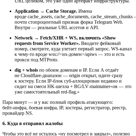
URL целиком, это уже один артефакт инфраструктуры.
Application → Cache Storage.
Имена
вроде cache_assets, cache_documents, cache_stream_chunks
почти стопроцентный признак форка Telegram Web.
Внутри — реальные URL ассетов и API.
Network → Fetch/XHR + WS, включить «Show
requests from Service Worker».
Вводите фейковый
номер, смотрите, куда улетает первый запрос. WS‑канал
к чему‑то вроде wss://<их‑домен>/apiws — это и есть
прокси под MTProto.
dig + whois
по обоим доменам и IP. Если A отдаёт
не Cloudflare‑диапазон — origin открыт, идите сразу
к хостеру. Если IP‑блок суб‑аллоцирован недавно и
сидит на смеси HK‑шелла + BG/LV‑maintainer«ов — это
уже самостоятельный red‑flag.»
Пара минут — и у вас полный профиль атакующего:
бейт‑инфра, боевая инфра, IP, хостеры, регистратор, реестр,
провайдер NS.
6. Куда я отправил жалобы
Чтобы это всё не осталось «ну посмотрел и закрыл», полезно