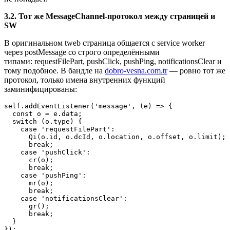
3.2. Тот же MessageChannel‑протокол между страницей и
SW
В оригинальном tweb страница общается с service worker
через postMessage со строго определёнными
типами: requestFilePart, pushClick, pushPing, notificationsClear и
тому подобное. В бандле на
dobro‑vesna.com.tr
— ровно тот же
протокол, только имена внутренних функций
заминифицированы:
self.addEventListener('message', (e) => {

  const o = e.data;

  switch (o.type) {

    case 'requestFilePart':

      Qi(o.id, o.dcId, o.location, o.offset, o.limit);

      break;

    case 'pushClick':

      cr(o);

      break;

    case 'pushPing':

      mr(o);

      break;

    case 'notificationsClear':

      gr();

      break;

  }

});