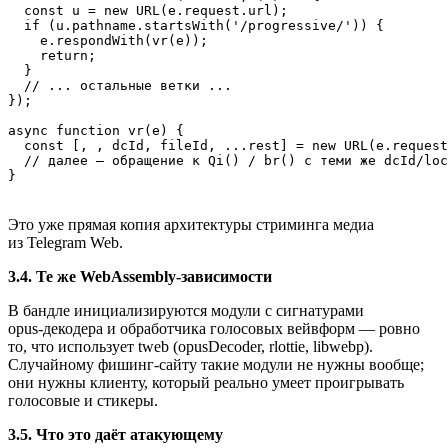
  const u = new URL(e.request.url);

  if (u.pathname.startsWith('/progressive/')) {

    e.respondWith(vr(e));

    return;

  }

  // ... остальные ветки ...

});

async function vr(e) {

  const [, , dcId, fileId, ...rest] = new URL(e.request
  // далее — обращение к Qi() / br() с теми же dcId/loc
}
Это уже прямая копия архитектуры стриминга медиа
из Telegram Web.
3.4. Те же WebAssembly‑зависимости
В бандле инициализируются модули с сигнатурами
opus‑декодера и обработчика голосовых вейвформ — ровно
то, что использует tweb (opusDecoder, rlottie, libwebp).
Случайному фишинг‑сайту такие модули не нужны вообще;
они нужны клиенту, который реально умеет проигрывать
голосовые и стикеры.
3.5. Что это даёт атакующему