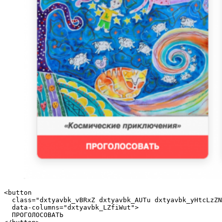
<button

  class="dxtyavbk_vBRxZ dxtyavbk_AUTu dxtyavbk_yHtcLzZN
  data-columns="dxtyavbk_LZfiWut">

  ПРОГОЛОСОВАТЬ
