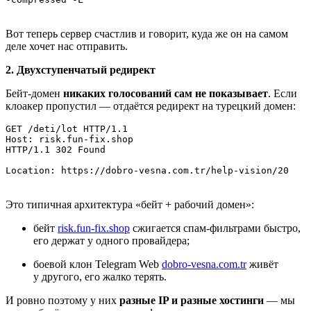
Вот теперь сервер счастлив и говорит, куда же он на самом
деле хочет нас отправить.
2. Двухступенчатый редирект
Бейт‑домен
никаких голосований сам не показывает
. Если
клоакер пропустил — отдаётся редирект на турецкий домен:
GET /deti/lot HTTP/1.1

Host: risk.fun‑fix.shop

HTTP/1.1 302 Found

Location: https://dobro‑vesna.com.tr/help‑vision/20
Это типичная архитектура «бейт + рабочий домен»:
бейт
risk.fun‑fix.shop
сжигается спам‑фильтрами быстро,
его держат у одного провайдера;
боевой клон Telegram Web
dobro‑vesna.com.tr
живёт
у другого, его жалко терять.
И ровно поэтому у них
разные IP и разные хостинги
— мы