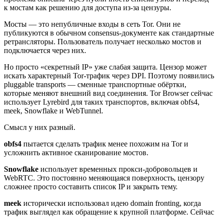
к мостам как решению для доступа из-за цензуры.
Мосты — это непубличные входы в сеть Tor. Они не
публикуются в обычном consensus-документе как стандартные
ретрансляторы. Пользователь получает несколько мостов и
подключается через них.
Но просто «секретный IP» уже слабая защита. Цензор может
искать характерный Tor-трафик через DPI. Поэтому появились
pluggable transports — сменные транспортные обёртки,
которые меняют внешний вид соединения. Tor Browser сейчас
использует Lyrebird для таких транспортов, включая obfs4,
meek, Snowflake и WebTunnel.
Смысл у них разный.
obfs4
пытается сделать трафик менее похожим на Tor и
усложнить активное сканирование мостов.
Snowflake
использует временных прокси-добровольцев и
WebRTC. Это постоянно меняющаяся поверхность, цензору
сложнее просто составить список IP и закрыть тему.
meek
исторически использовал идею domain fronting, когда
трафик выглядел как обращение к крупной платформе. Сейчас