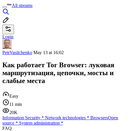
All streams
Login
PetrVasilchenko
May 13 at 16:02
Как работает Tor Browser: луковая
маршрутизация, цепочки, мосты и
слабые места
Easy
11 min
20K
Information Security
*
Network technologies
*
Browsers
Open
source
*
System administration
*
FAQ