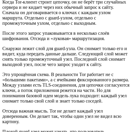
Когда Tor-клиент строит цепочку, он не берёт три случайных
сервера и не кидает через них обычный запрос к сайту.
Сначала он договаривается о ключах с каждым узлом
маршрута. Отдельно с guard-узлом, отдельно с
промежуточным узлом, отдельно с выходным.
После этого запрос упаковывается в несколько слоёв
шифрования. Отсюда и «луковая» маршрутизация.
Снаружи лежит слой для guard-узла. Он снимает только его и
видит, куда передать данные дальше. Следующий слой может
снять только промежуточный узел. Последний слой снимает
выходной узел, после чего запрос уходит к сайту.
Это упрощённая схема. В реальности Tor работает не с
«большими пакетами», а с ячейками фиксированного размера.
Между узлами есть TLS-соединения, для цепочки согласуются
ключи, а поток приложения режется на части. Но для
понимания базовой идеи модель лука подходит: каждый узел
снимает только свой слой и знает только соседей.
Отсюда важная мысль. Tor не делает каждый узел
доверенным. Он делает так, чтобы один узел не видел всю
картину.
Плохой guard-узел может узнать, что пользователь