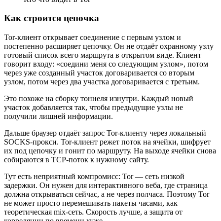
Как строится цепочка
Tor-клиент открывает соединение с первым узлом и
постепенно расширяет цепочку. Он не отдаёт охранному узлу
готовый список всего маршрута в открытом виде. Клиент
говорит входу: «соедини меня со следующим узлом», потом
через уже созданный участок договаривается со вторым
узлом, потом через два участка договаривается с третьим.
Это похоже на сборку тоннеля изнутри. Каждый новый
участок добавляется так, чтобы предыдущие узлы не
получили лишней информации.
Дальше браузер отдаёт запрос Tor-клиенту через локальный
SOCKS-прокси. Tor-клиент режет поток на ячейки, шифрует
их под цепочку и гонит по маршруту. На выходе ячейки снова
собираются в TCP-поток к нужному сайту.
Тут есть неприятный компромисс: Tor — сеть низкой
задержки. Он нужен для интерактивного веба, где страница
должна открываться сейчас, а не через полчаса. Поэтому Tor
не может просто перемешивать пакеты часами, как
теоретическая mix-сеть. Скорость лучше, а защита от
корреляции по времени хуже.