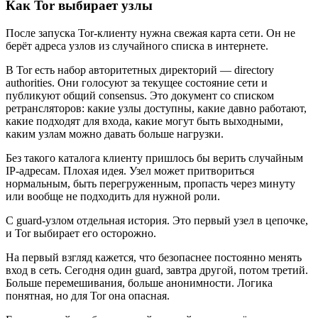
Как Tor выбирает узлы
После запуска Tor-клиенту нужна свежая карта сети. Он не
берёт адреса узлов из случайного списка в интернете.
В Tor есть набор авторитетных директорий — directory
authorities. Они голосуют за текущее состояние сети и
публикуют общий consensus. Это документ со списком
ретрансляторов: какие узлы доступны, какие давно работают,
какие подходят для входа, какие могут быть выходными,
каким узлам можно давать больше нагрузки.
Без такого каталога клиенту пришлось бы верить случайным
IP-адресам. Плохая идея. Узел может притвориться
нормальным, быть перегруженным, пропасть через минуту
или вообще не подходить для нужной роли.
С guard-узлом отдельная история. Это первый узел в цепочке,
и Tor выбирает его осторожно.
На первый взгляд кажется, что безопаснее постоянно менять
вход в сеть. Сегодня один guard, завтра другой, потом третий.
Больше перемешивания, больше анонимности. Логика
понятная, но для Tor она опасная.