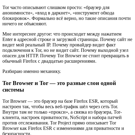
Tor часто описывают слишком просто: «браузер для
анонимности», «вход в даркнет», «инструмент обхода
блокировок». Формально всё верно, но такие описания почти
ничего не объясняют.
Мне интереснее другое: что происходит между нажатием
Enter в адресной строке и загрузкой страницы. Почему сайт не
видит мой реальный IP. Почему провайдер видит факт
подключения к Tor, но не видит сайт. Почему выходной узел
опасен для HTTP. Почему Tor Browser не стоит превращать в
обычный Firefox с двадцатью расширениями.
Разбираю именно механику.
Tor Browser и Tor — это разные слои одной
системы
Tor Browser — это браузер на базе Firefox ESR, который
настроен так, чтобы весь веб-трафик шёл через сеть Tor.
Внутри там не только «прокси», а связка из браузера, Tor-
клиента, настроек приватности, NoScript и набора патчей
против отслеживания. Tor Project прямо описывает Tor
Browser как Firefox ESR с изменениями для приватности и
безопасности.