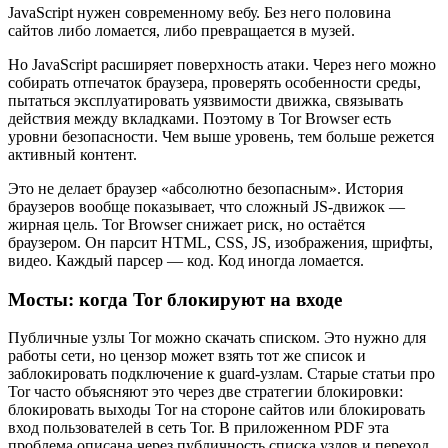
JavaScript нужен современному вебу. Без него половина
сайтов либо ломается, либо превращается в музей.
Но JavaScript расширяет поверхность атаки. Через него можно
собирать отпечаток браузера, проверять особенности среды,
пытаться эксплуатировать уязвимости движка, связывать
действия между вкладками. Поэтому в Tor Browser есть
уровни безопасности. Чем выше уровень, тем больше режется
активный контент.
Это не делает браузер «абсолютно безопасным». История
браузеров вообще показывает, что сложный JS-движок —
жирная цель. Tor Browser снижает риск, но остаётся
браузером. Он парсит HTML, CSS, JS, изображения, шрифты,
видео. Каждый парсер — код. Код иногда ломается.
Мосты: когда Tor блокируют на входе
Публичные узлы Tor можно скачать списком. Это нужно для
работы сети, но цензор может взять тот же список и
заблокировать подключение к guard-узлам. Старые статьи про
Tor часто объясняют это через две стратегии блокировки:
блокировать выходы Tor на стороне сайтов или блокировать
вход пользователей в сеть Tor. В приложенном PDF эта
проблема описана через публичность списка узлов и переход