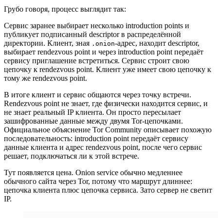
Грубо говоря, процесс выглядит так:
Сервис заранее выбирает несколько introduction points и
публикует подписанный descriptor в распределённой
директории. Клиент, зная
-адрес, находит descriptor,
.onion
выбирает rendezvous point и через introduction point передаёт
сервису приглашение встретиться. Сервис строит свою
цепочку к rendezvous point. Клиент уже имеет свою цепочку к
тому же rendezvous point.
В итоге клиент и сервис общаются через точку встречи.
Rendezvous point не знает, где физически находится сервис, и
не знает реальный IP клиента. Он просто пересылает
зашифрованные данные между двумя Tor-цепочками.
Официальное объяснение Tor Community описывает похожую
последовательность: introduction point передаёт сервису
данные клиента и адрес rendezvous point, после чего сервис
решает, подключаться ли к этой встрече.
Тут появляется цена. Onion service обычно медленнее
обычного сайта через Tor, потому что маршрут длиннее:
цепочка клиента плюс цепочка сервиса. Зато сервер не светит
IP.