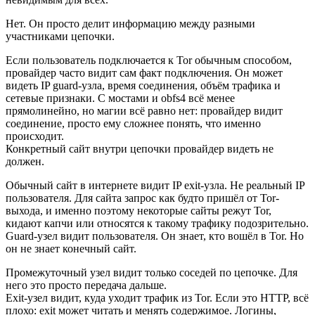
Нет. Он просто делит информацию между разными
участниками цепочки.
Если пользователь подключается к Tor обычным способом,
провайдер часто видит сам факт подключения. Он может
видеть IP guard-узла, время соединения, объём трафика и
сетевые признаки. С мостами и obfs4 всё менее
прямолинейно, но магии всё равно нет: провайдер видит
соединение, просто ему сложнее понять, что именно
происходит.
Конкретный сайт внутри цепочки провайдер видеть не
должен.
Обычный сайт в интернете видит IP exit-узла. Не реальный IP
пользователя. Для сайта запрос как будто пришёл от Tor-
выхода, и именно поэтому некоторые сайты режут Tor,
кидают капчи или относятся к такому трафику подозрительно.
Guard-узел видит пользователя. Он знает, кто вошёл в Tor. Но
он не знает конечный сайт.
Промежуточный узел видит только соседей по цепочке. Для
него это просто передача дальше.
Exit-узел видит, куда уходит трафик из Tor. Если это HTTP, всё
плохо: exit может читать и менять содержимое. Логины,