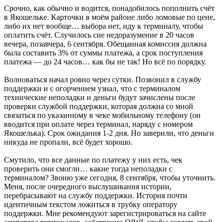
Срочно, как обычно и водится, понадобилось пополнить счёт
в Якошельке. Карточки в моём районе либо ломовые по цене,
либо их нет вообще… выбора нет, иду к терминалу, чтобы
оплатить счёт. Случилось сие недоразумение в 20 часов
вечера, позавчера, 6 сентября. Обещанная комиссия должна
была составить 3% от суммы платежа, а срок поступления
платежа — до 24 часов… как бы не так! Но всё по порядку.
Волноваться начал ровно через сутки. Позвонил в службу
поддержки и с огорчением узнал, что с терминалом
технические неполадки и деньги будут зачислены после
проверки службой поддержки, которая должна со мной
связаться по указанному в чеке мобильному телефону (он
вводится при оплате через терминал, наряду с номером
Якошелька). Срок ожидания 1-2 дня. Но заверили, что деньги
никуда не пропали, всё будет хорошо.
Смутило, что все данные по платежу у них есть, чек
проверить они смогли… какие тогда неполадки с
терминалом? Звоню уже сегодня, 8 сентября, чтобы уточнить.
Меня, после очередного выслушивания истории,
перебрасывают на службу поддержки. История почти
идентичным текстом ложиться в трубку оператору
поддержки. Мне рекомендуют зарегистрироваться на сайте