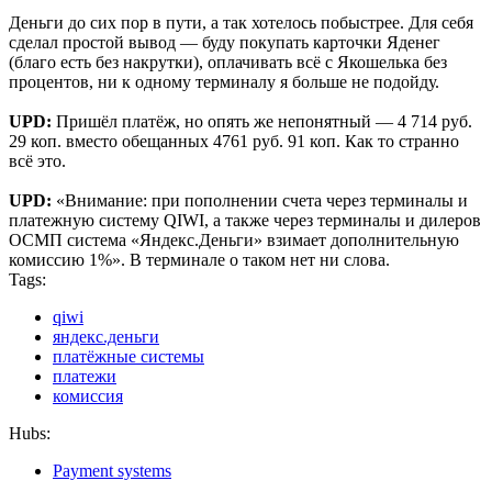
Деньги до сих пор в пути, а так хотелось побыстрее. Для себя
сделал простой вывод — буду покупать карточки Яденег
(благо есть без накрутки), оплачивать всё с Якошелька без
процентов, ни к одному терминалу я больше не подойду.
UPD:
Пришёл платёж, но опять же непонятный — 4 714 руб.
29 коп. вместо обещанных 4761 руб. 91 коп. Как то странно
всё это.
UPD:
«Внимание: при пополнении счета через терминалы и
платежную систему QIWI, а также через терминалы и дилеров
ОСМП система «Яндекс.Деньги» взимает дополнительную
комиссию 1%». В терминале о таком нет ни слова.
Tags:
qiwi
яндекс.деньги
платёжные системы
платежи
комиссия
Hubs:
Payment systems