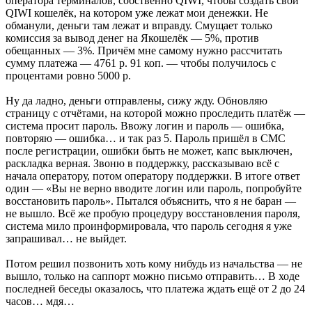
оператора терминалов, собственно QIWI, чтобы создать свой
QIWI кошелёк, на котором уже лежат мои денежки. Не
обманули, деньги там лежат и вправду. Смущает только
комиссия за вывод денег на Якошелёк — 5%, против
обещанных — 3%. Причём мне самому нужно рассчитать
сумму платежа — 4761 р. 91 коп. — чтобы получилось с
процентами ровно 5000 р.
Ну да ладно, деньги отправлены, сижу жду. Обновляю
страницу с отчётами, на которой можно проследить платёж —
система просит пароль. Ввожу логин и пароль — ошибка,
повторяю — ошибка… и так раз 5. Пароль пришёл в СМС
после регистрации, ошибки быть не может, капс выключен,
раскладка верная. Звоню в поддержку, рассказываю всё с
начала оператору, потом оператору поддержки. В итоге ответ
один — «Вы не верно вводите логин или пароль, попробуйте
восстановить пароль». Пытался объяснить, что я не баран —
не вышло. Всё же пробую процедуру восстановления пароля,
система мило проинформировала, что пароль сегодня я уже
запрашивал… не выйдет.
Потом решил позвонить хоть кому нибудь из начальства — не
вышло, только на саппорт можно письмо отправить… В ходе
последней беседы оказалось, что платежа ждать ещё от 2 до 24
часов… мдя…