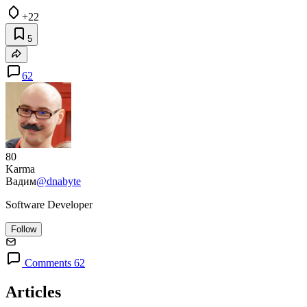
+22
5
62
80
Karma
Вадим
@dnabyte
Software Developer
Follow
Comments 62
Articles