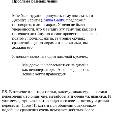
Проблема размышлений
Мне было трудно придумать тему для статьи и
Джошуа Гарити (
Joshua Garity
) предложил
поговорить о динозаврах. У меня не было
уверенности, что я вытяну эту тему, так как сайт
посвящен дизайну, но я смог провести аналогию,
поэтому поблагодарить, за чтение скупых
сравнений с динозаврами и тараканами, вы
должны его.
Я должен включить один лакомый кусочек:
Мы должны набрасываться на дизайн
как велоцерапторы. А наш код — есть
ловкие когти правосудия
P.S. В отличие от автора статьи, какому-никакому, а все-таки
переводчику, то бишь мне, метафоры эти очень уж нравятся. И
уже месяца три как плотно сидят в голове — потому и решил
перевести. {irony}И кстати при общении с заказчиком,
подобные сравнения очень помогают добиться более