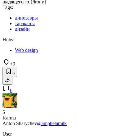
щадящего тз.{/irony}
Tags:
динозавры
тараканы
дизайн
Hubs:
Web design
+9
9
6
5
Karma
Anton Sharychev
@amphetamilk
User