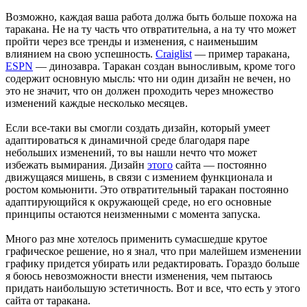
Возможно, каждая ваша работа должа быть больше похожа на
таракана. Не на ту часть что отвратительна, а на ту что может
пройти через все тренды и изменения, с наименьшим
влиянием на свою успешность.
Craiglist
— пример таракана,
ESPN
— динозавра. Таракан создан выносливым, кроме того
содержит основную мысль: что ни один дизайн не вечен, но
это не значит, что он должен проходить через множество
изменений каждые несколько месяцев.
Если все-таки вы смогли создать дизайн, который умеет
адаптироваться к динамичной среде благодаря паре
небольших изменений, то вы нашли нечто что может
избежать вымирания. Дизайн
этого
сайта — постоянно
движущаяся мишень, в связи с измением функционала и
ростом комьюнити. Это отвратительный таракан постоянно
адаптирующийся к окружающей среде, но его основные
принципы остаются неизменными с момента запуска.
Много раз мне хотелось применить сумасшедше крутое
графическое решение, но я знал, что при малейшем изменении
графику придется убирать или редактировать. Гораздо больше
я боюсь невозможности внести изменения, чем пытаюсь
придать наибольшую эстетичность. Вот и все, что есть у этого
сайта от таракана.