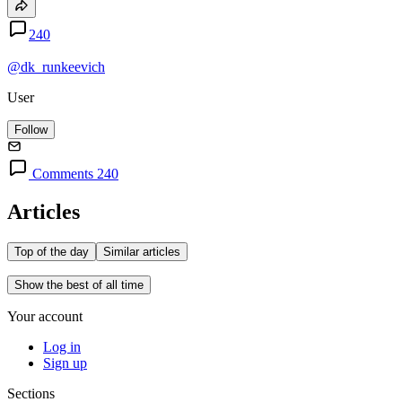
240
@dk_runkeevich
User
Follow
Comments 240
Articles
Top of the day
Similar articles
Show the best of all time
Your account
Log in
Sign up
Sections