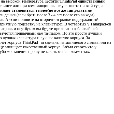
и на высокой температуре.
Кстати ThinkPad единственный
ндеринге или при компиляции вы не услышите низкий гул, а
инает становиться теплее(но все же так делать не
деньги(если брать после 3 - 4 лет после его выхода).
eron. А если поищите на вторичном рынке поддержанный
 приятную подсветку на клавиатуре:) В четвертых у Thinkpad-ов
к с игровым ноутбуком вы будете прикованы к ближайшей
 пользуются привычным нам тачпадом. Но это просто лучший
о лучшая клавиатура и лучшее качество корпуса. За
чет корпуса ThinkPad - ы сделаны из магниевого сплава или из
цу защищает качественный корпус. Забыл сказать что у
угубо мое мнение прошу не какать меня в комментах.