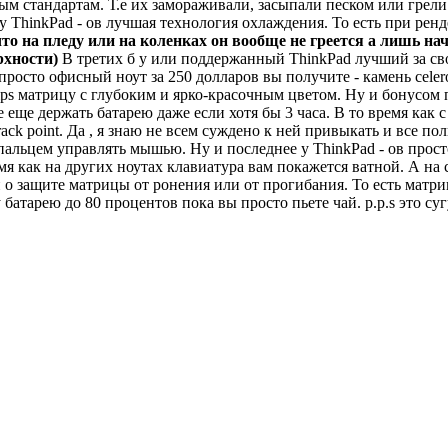
ным стандартам. Т.е их замораживали, засыпали песком или грел
 у ThinkPad - ов лучшая технология охлаждения. То есть при ре
то на пледу или на коленках он вообще не греется а лишь нач
рхности)
В третих б у или поддержанный ThinkPad лучший за свои 
просто офисный ноут за 250 долларов вы получите - камень cel
ю ips матрицу с глубоким и ярко-красочным цветом. Ну и бонусом
се еще держать батарею даже если хотя бы 3 часа. В то время ка
track point. Да , я знаю не всем суждено к ней привыкать и все
пальцем управлять мышью. Ну и последнее у ThinkPad - ов прост
я как на других ноутах клавиатура вам покажется ватной. А на с
 о защите матрицы от ронения или от прогибания. То есть матри
 батарею до 80 процентов пока вы просто пьете чай. p.p.s это с