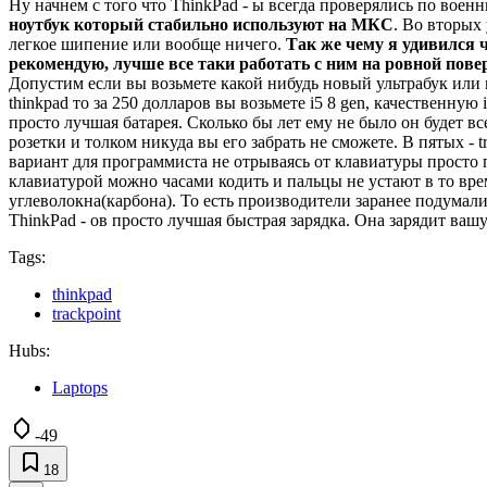
Ну начнем с того что ThinkPad - ы всегда проверялись по воен
ноутбук который стабильно используют на МКС
. Во вторых
легкое шипение или вообще ничего.
Так же чему я удивился ч
рекомендую, лучше все таки работать с ним на ровной пове
Допустим если вы возьмете какой нибудь новый ультрабук или 
thinkpad то за 250 долларов вы возьмете i5 8 gen, качественну
просто лучшая батарея. Сколько бы лет ему не было он будет в
розетки и толком никуда вы его забрать не сможете. В пятых - 
вариант для программиста не отрываясь от клавиатуры просто 
клавиатурой можно часами кодить и пальцы не устают в то врем
углеволокна(карбона). То есть производители заранее подумали
ThinkPad - ов просто лучшая быстрая зарядка. Она зарядит вашу
Tags:
thinkpad
trackpoint
Hubs:
Laptops
-49
18