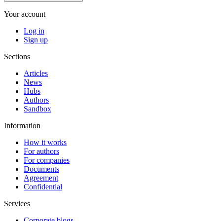
Your account
Log in
Sign up
Sections
Articles
News
Hubs
Authors
Sandbox
Information
How it works
For authors
For companies
Documents
Agreement
Confidential
Services
Corporate blogs