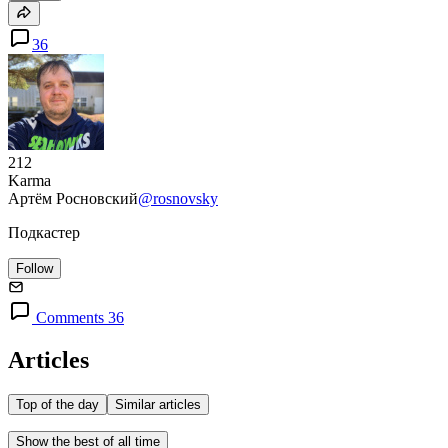
36
212
Karma
Артём Росновский
@rosnovsky
Подкастер
Follow
Comments 36
Articles
Top of the day
Similar articles
Show the best of all time