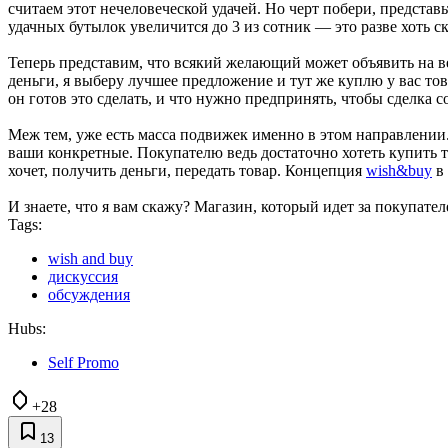
считаем этот нечеловеческой удачей. Но черт побери, представь
удачных бутылок увеличится до 3 из сотник — это разве хоть с
Теперь представим, что всякий желающий может объявить на в
деньги, я выберу лучшее предложение и тут же куплю у вас това
он готов это сделать, и что нужно предпринять, чтобы сделка с
Меж тем, уже есть масса подвижек именно в этом направлени
ваши конкретные. Покупателю ведь достаточно хотеть купить то
хочет, получить деньги, передать товар. Концепция
wish&buy
в 
И знаете, что я вам скажу? Магазин, который идет за покупате
Tags:
wish and buy
дискуссия
обсуждения
Hubs:
Self Promo
+28
13