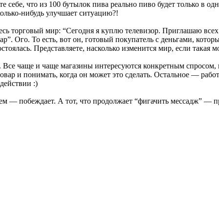
те себе, что из 100 бутылок пива реально пиво будет только в од
колько-нибудь улучшает ситуацию?!
есь торговый мир: “Сегодня я куплю телевизор. Приглашаю все
р”. Ого. То есть, вот он, готовый покупатель с деньгами, котор
остоялась. Представляете, насколько изменится мир, если такая 
и. Все чаще и чаще магазины интересуются конкретным спросом
вар и понимать, когда он может это сделать. Остальное — работа
действии :)
лем — побеждает. А тот, что продолжает “фигачить мессадж” — п