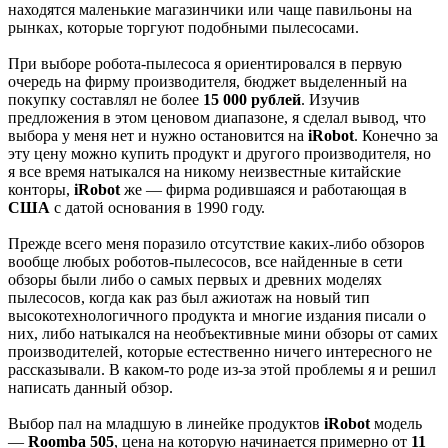
находятся маленькие магазинчики или чаще павильоны на
рынках, которые торгуют подобными пылесосами.
При выборе робота-пылесоса я ориентировался в первую
очередь на фирму производителя, бюджет выделенный на
покупку составлял не более
15 000 рублей
. Изучив
предложения в этом ценовом диапазоне, я сделал вывод, что
выбора у меня нет и нужно остановится на
iRobot
. Конечно за
эту цену можно купить продукт и другого производителя, но
я все время натыкался на никому неизвестные китайские
конторы,
iRobot
же — фирма родившаяся и работающая в
США
с датой основания в 1990 году.
Прежде всего меня поразило отсутствие каких-либо обзоров
вообще любых роботов-пылесосов, все найденные в сети
обзоры были либо о самых первых и древних моделях
пылесосов, когда как раз был ажиотаж на новый тип
высокотехнологичного продукта и многие издания писали о
них, либо натыкался на необъективные мини обзоры от самих
производителей, которые естественно ничего интересного не
рассказывали. В каком-то роде из-за этой проблемы я и решил
написать данный обзор.
Выбор пал на младшую в линейке продуктов
iRobot
модель
—
Roomba 505
, цена на которую начинается примерно от
11