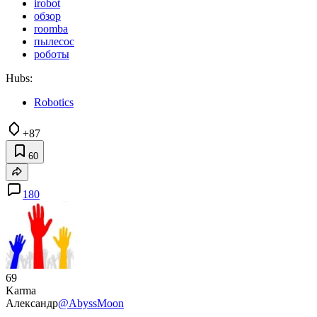
irobot
обзор
roomba
пылесос
роботы
Hubs:
Robotics
+87
60
180
69
Karma
Александр
@AbyssMoon