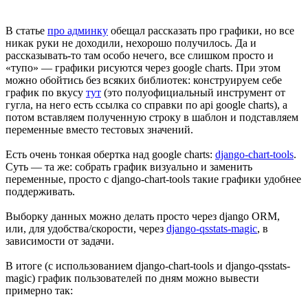
В статье
про админку
обещал рассказать про графики, но все
никак руки не доходили, нехорошо получилось. Да и
рассказывать-то там особо нечего, все слишком просто и
«тупо» — графики рисуются через google charts. При этом
можно обойтись без всяких библиотек: конструируем себе
график по вкусу
тут
(это полуофициальный инструмент от
гугла, на него есть ссылка со справки по api google charts), а
потом вставляем полученную строку в шаблон и подставляем
переменные вместо тестовых значений.
Есть очень тонкая обертка над google charts:
django-chart-tools
.
Суть — та же: собрать график визуально и заменить
переменные, просто с django-chart-tools такие графики удобнее
поддерживать.
Выборку данных можно делать просто через django ORM,
или, для удобства/скорости, через
django-qsstats-magic
, в
зависимости от задачи.
В итоге (с использованием django-chart-tools и django-qsstats-
magic) график пользователей по дням можно вывести
примерно так: