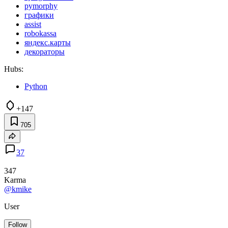
pymorphy
графики
assist
robokassa
яндекс.карты
декораторы
Hubs:
Python
+147
705
37
347
Karma
@kmike
User
Follow