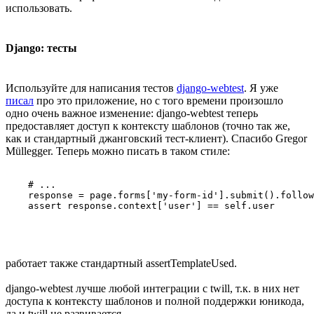
использовать.
Django: тесты
Используйте для написания тестов
django-webtest
. Я уже
писал
про это приложение, но с того времени произошло
одно очень важное изменение: django-webtest теперь
предоставляет доступ к контексту шаблонов (точно так же,
как и стандартный джанговский тест-клиент). Спасибо Gregor
Müllegger. Теперь можно писать в таком стиле:
    # ...

    response = page.forms['my-form-id'].submit().follow
работает также стандартный assertTemplateUsed.
django-webtest лучше любой интеграции с twill, т.к. в них нет
доступа к контексту шаблонов и полной поддержки юникода,
да и twill не развивается.