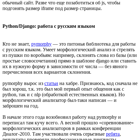
обычный сайт. Разве что еще позаботиться об js, чтобы
подгонять размер iframe под размер страницы.
Python/Django: работа с русским языком
Кто не знает,
pymorphy
— это питонья библиотека для работы
с русским языком. Умеет морфологический анализ и стрелять
из пушки по воробьям: например, склонять слова из базы (или
простые словосочетания) прямо в шаблоне django или ставить
их в нужную форму в зависимости от числа — без явного
перечисления всех вариантов склонения.
pymorphy вырос из
статьи
на хабре. Признаюсь, код сначала не
был хорош, т.к. это был мой первый опыт общения как с
python, так и с nlp (обработкой естественных языков). Но
морфологический анализатор был-таки написан — и
заброшен на год.
В начале этого года возобновил работу над pymorphy и
переписал там кучу всего. А весной прошло «соревнование»
морфологических анализаторов в рамках конференции
Диалог-2010. Там участвовали очень серьезные
ребята
,
результаты проверяли профессиональные лингвисты.