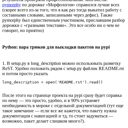
pymorphy
по дорожке «Морфология» справился лучше всех
(скорее всего из-за того, что я как раз тогда выкатил работу с
составными словами, записанными через дефис). Также
pymorphy был единственным участником, приславшим разбор
дорожки с «гразными текстами». Это все особо ни о чем не
говорит, но приятно)
Python: пара трюков для выкладки пакетов на pypi
1. В setup.py в long_description можно использовать разметку
ReST. Удобно положить рядом с setup.py файлик README.rst
и потом просто указать
long_description = open('README.rst').read()
После этого на странице проекта на pypi сразу будет справка
по нему — это просто, удобно, и в 90% устраняет
необходимость в мороке с отдельной документацией (тут еще
такое замечание — если все же кажется, что пакету нужна
документация с навигацией и тд, то стоит задуматься —
возможно, пакет делает слишком много?).