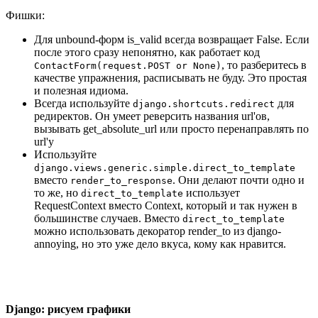
Фишки:
Для unbound-форм is_valid всегда возвращает False. Если
после этого сразу непонятно, как работает код
, то разберитесь в
ContactForm(request.POST or None)
качестве упражнения, расписывать не буду. Это простая
и полезная идиома.
Всегда используйте
для
django.shortcuts.redirect
редиректов. Он умеет реверсить названия url'ов,
вызывать get_absolute_url или просто перенаправлять по
url'у
Используйте
django.views.generic.simple.direct_to_template
вместо
. Они делают почти одно и
render_to_response
то же, но
использует
direct_to_template
RequestContext вместо Context, который и так нужен в
большинстве случаев. Вместо
direct_to_template
можно использовать декоратор render_to из django-
annoying, но это уже дело вкуса, кому как нравится.
Django: рисуем графики