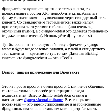
django-webtest лучше стандартного тест-клиента, т.к.
предоставляет простой API (попробуйте-ка засабмитить
форму со значениями по умолчанию через стандартный тест-
клиент). Со стандартным тест-клиентом также нельзя
протестировать отсутствие csrf-токена (или очень
чер
окольными пуями), а с django-webtest это делается тривиально
(и даже автоматически). Используйте django-webtest)
Тут бы составить попсовую табличку с фичами: у django-
webtest будут везде зеленые галочки, а у twill и стандартного
тест-клиента — красные то тут, то там. Даже Ian Bicking
считает, что django-webtest — это «Cool!».
Django: пишем приложение для Вконтакте
Это не просто просто, а очень просто. Отличие от обычных
сайтов — только в способе регистрации и входа
пользователей. Вместо django-registration ставим и
настраиваем
django-vkontakte-iframe
. Все, теперь все
посетители — это зарегистрированные и авторизованные
django-пользователи, в остальном можно разрабатывать