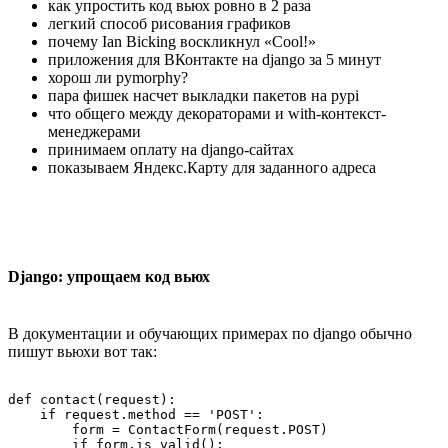
как упростить код вьюх ровно в 2 раза
легкий способ рисования графиков
почему Ian Bicking воскликнул «Cool!»
приложения для ВКонтакте на django за 5 минут
хорош ли pymorphy?
пара фишек насчет выкладки пакетов на pypi
что общего между декораторами и with-контекст-
менеджерами
принимаем оплату на django-сайтах
показываем Яндекс.Карту для заданного адреса
Django: упрощаем код вьюх
В документации и обучающих примерах по django обычно
пишут вьюхи вот так:
def contact(request):

    if request.method == 'POST': 

        form = ContactForm(request.POST)

        if form.is_valid():
