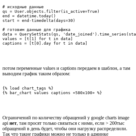
# исходные данные

qs = User.objects.filter(is_active=True)

end = datetime.today()

start = end-timedelta(days=30)

# готовим данные для графика

data = QuerySetStats(qs, 'date_joined').time_series(sta
values = [t[1] for t in data]

потом переменные values и captions передаем в шаблон, а там
выводим график таким образом:
{% load chart_tags %}

Ограничений по количеству обращений у google charts image
api
нет
, там просят только связаться с ними, если > 200тыс
обращений в день будет, чтобы они нагрузку распределили.
Так что такие графики можно не только в админке