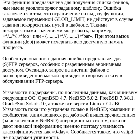
Эта функция предназначена для получения списка файлов,
чьи имена удовлетворяют заданному шаблону. Ошибка
заключается в том, что ограничение на выдачу функции,
задаваемое переменной GLOB_LIMIT, не действует в случае
задания некорректных путей в шаблоне. Такими
некорректными значениями могут быть, например,
«*/../*/../*foo» или «{..,..,..}/*/{..,..,..}/*bar». При этом вызов
функции glob() может исчерпать всю доступную память
процесса.
Особенную опасность данная ошибка представляет для
(S)FTP-серверов, особенно с разрешенным анонимным
доступом. Очевидно, запрос на листинг файлов с
вышеприведенной маской приводит к скорому отказу в
обслуживании FTP-сервера.
Уязвимости подвержены, по последним данным, как минимум
следующие ОС: OpenBSD 4.7, NetBSD 5.0.2, FreeBSD 7.3/8.1,
Oracle/Sun Solaris 10, а также все версии Linux с GLIBC.
Уязвимость пока что устранена только в NetBSD; компании и
сообщества, занимающиеся разработкой вышеперечисленных
(за исключением NetBSD) операционных систем, пока не
дают никакой информации; именно поэтому уязвимость
классифицируется как «0-day». Сообщается также, что vsftpd
не подвержен уязвимости.