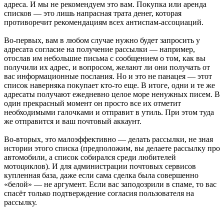
адреса. И мы не рекомендуем это вам. Покупка или аренда
списков — это лишь напрасная трата денег, которая
противоречит рекомендациям всех антиспам-ассоциаций.
Во-первых, вам в любом случае нужно будет запросить у
адресата согласие на получение рассылки — например,
отослав им небольшие письма с сообщением о том, как вы
получили их адрес, и вопросом, желают ли они получать от
вас информационные послания. Но и это не панацея — этот
список наверняка покупает кто-то еще. В итоге, одни и те же
адресаты получают ежедневно целое море ненужных писем. В
один прекрасный момент он просто все их отметит
необходимыми галочками и отправит в утиль. При этом туда
же отправится и ваш почтовый аккаунт.
Во-вторых, это малоэффективно — делать рассылки, не зная
истории этого списка (предположим, вы делаете рассылку про
автомобили, а список собирался среди любителей
мотоциклов). И для администрации почтовых сервисов
купленная база, даже если сама сделка была совершенно
«белой» — не аргумент. Если вас заподозрили в спаме, то вас
спасёт только подтверждение согласия пользователя на
рассылку.