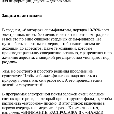
для информации, другой – для рекламы.
Защита от антиспама
В среднем, «благодаря» спам-фильтрам, порядка 10-20% всех
электронных писем бесследно исчезают в почтовом трафике.
И все это по вине слишком усердных спам-фильтров. Не
нужно быть злостным спамером, чтобы ваши письма не
доходили до адресатов. Даже те компании, которые
производят рассылку совершенно легально, с разрешения и по
желанию адресата, с завидной регулярностью «попадают под
раздачу».
Увы, но быстрого и простого решения проблемы не
существует. Чтобы избежать фильтров, надо понять их
природу, понять, как они работают. А это процесс весьма
долгий и скрупулезный.
В программах электронной почты заложен очень большой
список критериев, на который ориентируются фильтры, чтобы
распознать «мусорное» письмо. В этот список включены в
первую очередь «спамерские» фразы. К ним относится,
например: «ВНИМАНИЕ, РАСПРОДАЖА!!!», «НАЖМИ