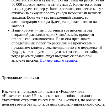
более 200 писем в сутки (с такими темпами рассылка на
50 000 адресов может и затянуться :). Кроме того, если
вы арендуете сервер у shared-хостинга, они легко могут
отключить аккаунт просто увидев необычный всплеск
трафика. Если же у вас выделенный сервис, то
администрация хостера будет реагировать только на
жалобы.
Наше ноу-хау — мы прогоняем все письма перед
отправкой рассылки через SpamAssassin, проверяя
степень его «спамовости». Если она превышает
определённый порог, то рассылки не пропускаем и
предлагаем клиенту рекомендации по его переделке. В
будущем планируем прикрутить этот сервис онлайн,
тогда рекомендации будут выдаваться прямо при
загрузке письма.
Пример такого сервиса
.
Тревожные звоночки
Как узнать, попадают ли письма в «Корзину» или
«Нежелательные»? Есть несколько способов — анализ
статистики открытий писем или SMTP-отчёты, но обычным
пользователям без использования специализированного софта