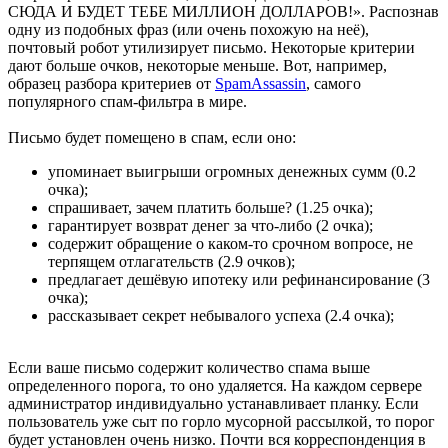
СЮДА И БУДЕТ ТЕБЕ МИЛЛИОН ДОЛЛАРОВ!». Распознав
одну из подобных фраз (или очень похожую на неё),
почтовый робот утилизирует письмо. Некоторые критерии
дают больше очков, некоторые меньше. Вот, например,
образец разбора критериев от
SpamAssassin
, самого
популярного спам-фильтра в мире.
Письмо будет помещено в спам, если оно:
упоминает выигрыши огромных денежных сумм (0.2
очка);
спрашивает, зачем платить больше? (1.25 очка);
гарантирует возврат денег за что-либо (2 очка);
содержит обращение о каком-то срочном вопросе, не
терпящем отлагательств (2.9 очков);
предлагает дешёвую ипотеку или рефинансирование (3
очка);
рассказывает секрет небывалого успеха (2.4 очка);
Если ваше письмо содержит количество спама выше
определенного порога, то оно удаляется. На каждом сервере
администратор индивидуально устанавливает планку. Если
пользователь уже сыт по горло мусорной рассылкой, то порог
будет установлен очень низко. Почти вся корреспонденция в