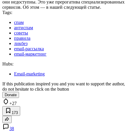
они недоступны. Это уже прерогатива специализированных
сервисов. Об этом — в нашей следующей статье.
Tags:
спам
антиспам
советы
правила
ликбез
email-рассылка
email-маркетинг
Hubs:
Email-marketing
If this publication inspired you and you want to support the author,
do not hesitate to click on the button
Donate
+27
173
38