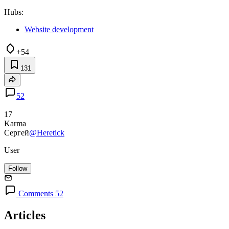
Hubs:
Website development
+54
131
52
17
Karma
Сергей
@Heretick
User
Follow
Comments 52
Articles