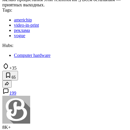
приятных выходных.
Tags:
americhip
video-in-print
реклама
vogue
Hubs:
Computer hardware
+35
65
199
8K+