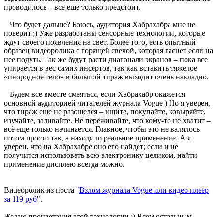
проводилось – все еще только предстоит.
Что будет дальше? Боюсь, аудитория Хабрахабра мне не
поверит ;) Уже разработаны сенсорные технологии, которые
ждут своего появления на свет. Более того, есть опытный
образец видеоролика с горящей свечой, которая гаснет если на
нее подуть. Так же будут расти диагонали экранов – пока все
упирается в вес самих инсертов, так как вставить тяжелое
«инородное тело» в большой тираж выходит очень накладно.
Будем все вместе смеяться, если Хабрахабр окажется
основной аудиторией читателей журнала Vogue ) Но я уверен,
что тираж еще не разошелся – ищите, покупайте, ковыряйте,
изучайте, заливайте. Не переживайте, что кому-то не хватит –
всё еще только начинается. Главное, чтобы это не валялось
потом просто так, а находило реальное применение. А я
уверен, что на Хабрахабре оно его найдет; если и не
получится использовать всю электронику целиком, найти
применение дисплею всегда можно.
Видеоролик из поста "
Взлом журнала Vogue или видео плеер
за 119 руб
".
Желаю процветания этой технологии ;) Всем остальным —