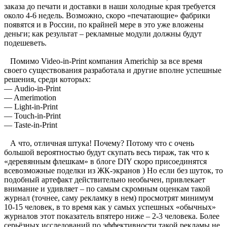
заказа до печати и доставки в наши холодные края требуется
около 4-6 недель. Возможно, скоро «печатающие» фабрики
появятся и в России, по крайней мере в это уже вложены
деньги; как результат – рекламные модули должны будут
подешеветь.
Помимо Video-in-Print компания Americhip за все время
своего существования разработала и другие вполне успешные
решения, среди которых:
— Audio-in-Print
— Amerimotion
— Light-in-Print
— Touch-in-Print
— Taste-in-Print
А что, отличная штука! Почему? Потому что с очень
большой вероятностью будут скупать весь тираж, так что к
«деревянным флешкам» в блоге DIY скоро присоединятся
всевозможные поделки из ЖК-экранов ) Но если без шуток, то
подобный артефакт действительно необычен, привлекает
внимание и удивляет – по самым скромным оценкам такой
журнал (точнее, саму рекламку в нем) просмотрят минимум
10-15 человек, в то время как у самых успешных «обычных»
журналов этот показатель впятеро ниже – 2-3 человека. Более
серьёзных исследований по эффективности такой рекламы не