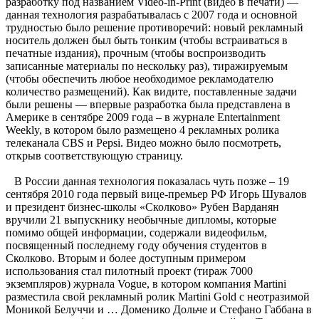
разработку под названием Video-in-Print (видео в печати) —
данная технология разрабатывалась с 2007 года и основной
трудностью было решение противоречий: новый рекламный
носитель должен был быть тонким (чтобы встраиваться в
печатные издания), прочным (чтобы воспроизводить
записанные материалы по нескольку раз), тиражируемым
(чтобы обеспечить любое необходимое рекламодателю
количество размещений). Как видите, поставленные задачи
были решены — впервые разработка была представлена в
Америке в сентябре 2009 года – в журнале Entertainment
Weekly, в котором было размещено 4 рекламных ролика
телеканала CBS и Pepsi. Видео можно было посмотреть,
открыв соответствующую страницу.
В России данная технология показалась чуть позже – 19
сентября 2010 года первый вице-премьер РФ Игорь Шувалов
и президент бизнес-школы «Сколково» Рубен Варданян
вручили 21 выпускнику необычные дипломы, которые
помимо общей информации, содержали видеофильм,
посвященный последнему году обучения студентов в
Сколково. Вторым и более доступным примером
использования стал пилотный проект (тираж 7000
экземпляров) журнала Vogue, в котором компания Martini
разместила свой рекламный ролик Martini Gold с неотразимой
Моникой Белуччи и … Доменико Дольче и Стефано Габбана в