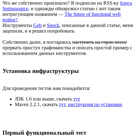
Что же собственно произошло? Я подписан на RSS-ку
блога
Springsource
, и однажды обнаружил статью с вот таким
интригующим названием —
The future of functional web
testing?
.
Инструменты
Geb
и
Spock
, описанные в данной статье, меня
зацепили, и я решил попробовать.
Собственно далее, я постараюсь
наступить на горло песне
прервать приступ графоманства и описать простой пример с
использованием данных инструментов.
Установка инфраструктуры
Для проведения тестов нам понадобится:
JDK 1.6 или выше, скачать
тут
Maven 2.2.1, скачать
тут
,
инструкция по установке
Первый функциональный тест