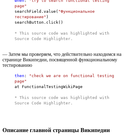
when
:
"try to search functional testing
page"
searchField.value(
"Функциональное
тестирование"
)
searchButton.click()
* This source code was highlighted with
Source Code Highlighter
.
— Затем мы проверяем, что действительно находимся на
странице Википедии, посвященной функциональному
тестированию
then
:
"check we are on functional testing
page"
at FunctionalTestingWikiPage
* This source code was highlighted with
Source Code Highlighter
.
Описание главной страницы Википедии