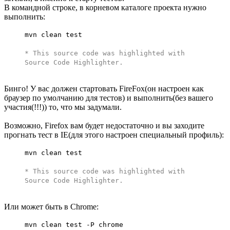
В командной строке, в корневом каталоге проекта нужно
выполнить:
mvn clean test
* This source code was highlighted with
Source Code Highlighter
.
Бинго! У вас должен стартовать FireFox(он настроен как
браузер по умолчанию для тестов) и выполнить(без вашего
участия(!!!)) то, что мы задумали.
Возможно, Firefox вам будет недостаточно и вы заходите
прогнать тест в IE(для этого настроен специальный профиль):
mvn clean test
* This source code was highlighted with
Source Code Highlighter
.
Или может быть в Chrome:
mvn clean test -P chrome