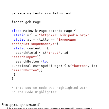
package my.tests.simplefunctest
import geb.Page
class
MainWikiPage extends Page {
static
url =
"http://ru.wikipedia.org/"
static
at = {title ==
"Википедия —
свободная энциклопедия"
}
static
content = {
searchField { $(
"input"
, id:
"searchInput"
)}
searchButton (
to
:
FunctionalTestingWikiPage) { $(
"button"
, id:
"searchButton"
)}
}
}
* This source code was highlighted with
Source Code Highlighter
.
Что здесь происходит?
— Мы создаём класс для описания главной страницы