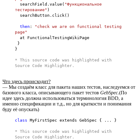
searchField.value(
"Функциональное
тестирование"
)
searchButton.click()
then
:
"check we are on functional testing
page"
at FunctionalTestingWikiPage
}
}
* This source code was highlighted with
Source Code Highlighter
.
Что здесь происходит?
— Мы создаём класс для пакета наших тестов, наследуемся от
базового класса, описывающего пакет тестов
GebSpec
.(По
идее здесь должна использоваться терминология BDD, а
именно спецификации и т.д., но для краткости и понимания
буду её опускать)
class
MyFirstSpec extends GebSpec { ... }
* This source code was highlighted with
Source Code Highlighter
.