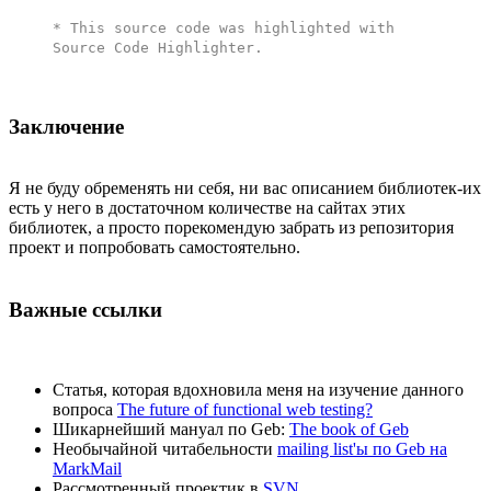
* This source code was highlighted with
Source Code Highlighter
.
Заключение
Я не буду обременять ни себя, ни вас описанием библиотек-их
есть у него в достаточном количестве на сайтах этих
библиотек, а просто порекомендую забрать из репозитория
проект и попробовать самостоятельно.
Важные ссылки
Статья, которая вдохновила меня на изучение данного
вопроса
The future of functional web testing?
Шикарнейший мануал по Geb:
The book of Geb
Необычайной читабельности
mailing list'ы по Geb на
MarkMail
Рассмотренный проектик в
SVN