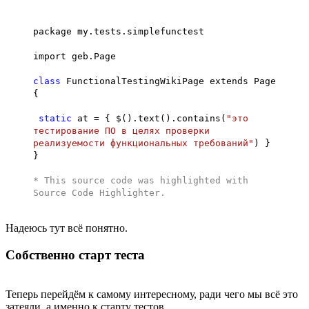
package my.tests.simplefunctest
import geb.Page
class
FunctionalTestingWikiPage extends Page
{
static
at = { $().text().contains(
"это
тестирование ПО в целях проверки
реализуемости функциональных требований"
) }
}
* This source code was highlighted with
Source Code Highlighter
.
Надеюсь тут всё понятно.
Собственно старт теста
Теперь перейдём к самому интересному, ради чего мы всё это
затеяли, а именно к старту тестов.