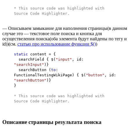
* This source code was highlighted with
Source Code Highlighter
.
— Описываем замыкание для наполнения страницы(в данном
случае это — текстовое поле поиска и кнопка для
осуществеления поиска(оба элемента будут найдены по тегу и
id))(см.
статью про использование функции $()
)
static
content = {
searchField { $(
"input"
, id:
"searchInput"
)}
searchButton (
to
:
FunctionalTestingWikiPage) { $(
"button"
, id:
"searchButton"
)}
}
* This source code was highlighted with
Source Code Highlighter
.
Описание страницы результата поиска