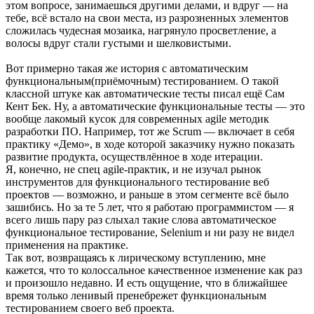
этом вопросе, занимаешься другими делами, и вдруг — на
тебе, всё встало на свои места, из разрозненных элементов
сложилась чудесная мозаика, нагрянуло просветление, а
волосы вдруг стали густыми и шелковистыми.
Вот примерно такая же история с автоматическим
функциональным(приёмочным) тестированием. О такой
классной штуке как автоматические тесты писал ещё Сам
Кент Бек. Ну, а автоматические функциональные тесты — это
вообще лакомый кусок для современных agile методик
разработки ПО. Например, тот же Scrum — включает в себя
практику «Демо», в ходе которой заказчику нужно показать
развитие продукта, осуществлённое в ходе итерации.
Я, конечно, не спец agile-практик, и не изучал рынок
инструментов для функционального тестирование веб
проектов — возможно, и раньше в этом сегменте всё было
зашибись. Но за те 5 лет, что я работаю программистом — я
всего лишь пару раз слыхал такие слова автоматическое
функциональное тестирование, Selenium и ни разу не видел
применения на практике.
Так вот, возвращаясь к лирическому вступлению, мне
кажется, что то колоссальное качественное изменение как раз
и произошло недавно. И есть ощущение, что в ближайшее
время только ленивый пренебрежет функциональным
тестированием своего веб проекта.