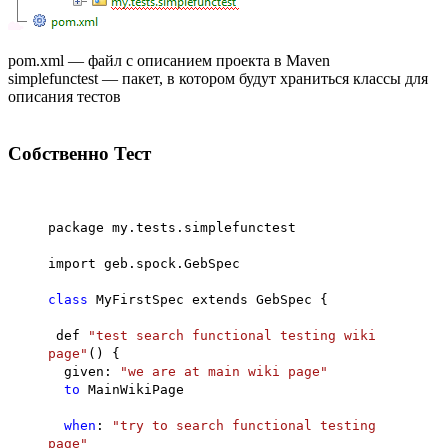
pom.xml — файл с описанием проекта в Maven
simplefunctest — пакет, в котором будут храниться классы для
описания тестов
Собственно Тест
package my.tests.simplefunctest
import geb.spock.GebSpec
class
MyFirstSpec extends GebSpec {
def
"test search functional testing wiki
page"
() {
given:
"we are at main wiki page"
to
MainWikiPage
when
:
"try to search functional testing
page"