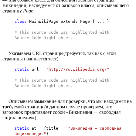
Википедии, наследуемся от базового класса, описывающего
страницу
Page
class
MainWikiPage extends Page { ... }
* This source code was highlighted with
Source Code Highlighter
.
— Указываем URL страницы(требуется, так как с этой
страницы начинается тест)
static
url =
"http://ru.wikipedia.org/"
* This source code was highlighted with
Source Code Highlighter
.
— Описываем замыкание для проверки, что мы находимся на
требуемой странице(в данном случае проверяем, что
заголовок представляет собой «Википедия — свободная
энциклопедия»)
static
at = {title ==
"Википедия — свободная
энциклопедия"
}