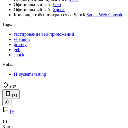
Официальный сайт
Geb
Официальный сайт
Spock
Консоль, чтобы поиграться со Spock
Spock Web Console
Tags:
тестирование веб-приложений
selenium
groovy
geb
spock
Hubs:
IT systems testing
+32
131
19
10
Karma