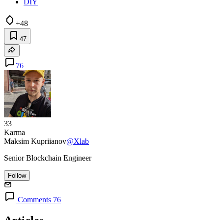
DIY
+48
47
76
33
Karma
Maksim Kupriianov
@Xlab
Senior Blockchain Engineer
Follow
Comments 76