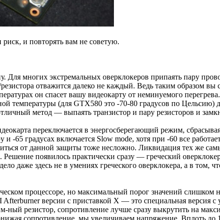
 риск, и повторять вам не советую.
ону. Для многих экстремальных оверклокеров припаять пару пров
/резистора отважится далеко не каждый. Ведь таким образом вы 
ературах он спасет вашу видеокарту от неминуемого перегрева.
й температуры (для GTX580 это -70-80 градусов по Цельсию) дат
отличный метод — выпаять транзистор и пару резисторов и замк
идеокарта переключается в энергосберегающий режим, сбрасыва
 и -65 градусах включается Slow mode, хотя при -60 все работа
виться от данной защиты тоже несложно. Ликвидация тех же самы
. Решение появилось практически сразу — греческий оверклоке
ло даже здесь не в умениях греческого оверклокера, а в том, ч
фическом процессоре, но максимальный порог значений слишком н
I Afterburner версии с приставкой X — это специальная версия
м-ный резистор, сопротивление лучше сразу выкрутить на макси
онижая сопротивление, мы увеличиваем напряжение. Вплоть до 1