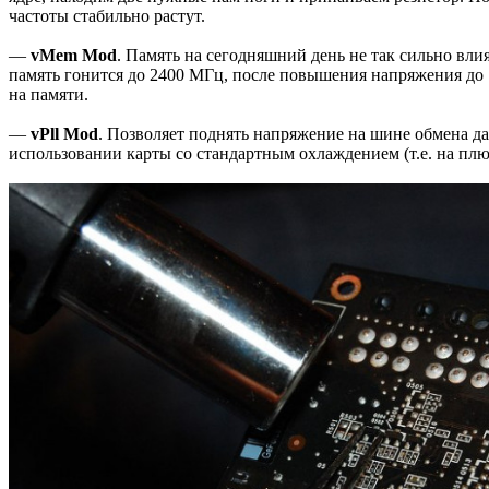
частоты стабильно растут.
—
vMem Mod
. Память на сегодняшний день не так сильно вли
память гонится до 2400 МГц, после повышения напряжения до 
на памяти.
—
vPll Mod
. Позволяет поднять напряжение на шине обмена д
использовании карты со стандартным охлаждением (т.е. на плю