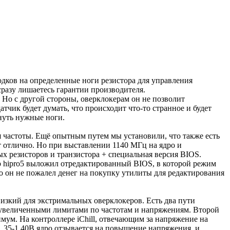
одков на определенные ноги резистора для управления
сразу лишаетесь гарантии производителя.
 Но с другой стороны, оверклокерам он не позволит
чик будет думать, что происходит что-то странное и будет
нуть нужные ноги.
я частоты. Ещё опытным путем мы установили, что также есть
ет отлично. Но при выставлении 1140 МГц на ядро и
х резисторов и транзистора + специальная версия BIOS.
р hipro5 выложил отредактированный BIOS, в которой режим
то он не пожалел денег на покупку утилиты для редактирования
изкий для экстримальных оверклокеров. Есть два пути
 с увеличенными лимитами по частотам и напряжениям. Второй
мум. На контроллере iChill, отвечающим за напряжение на
,35-1,40В ядро отзывается на повышение напряжения, и