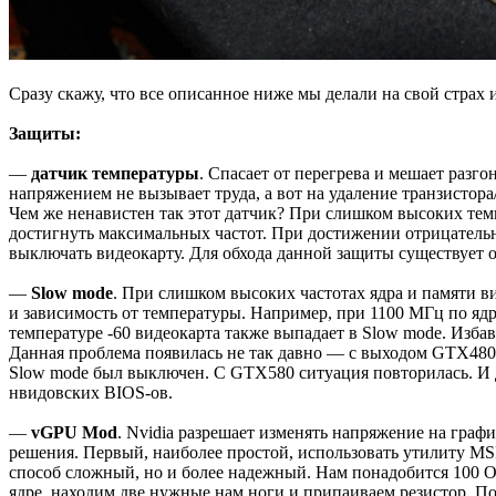
Сразу скажу, что все описанное ниже мы делали на свой страх и
Защиты:
—
датчик температуры
. Спасает от перегрева и мешает разг
напряжением не вызывает труда, а вот на удаление транзистора
Чем же ненавистен так этот датчик? При слишком высоких темп
достигнуть максимальных частот. При достижении отрицательно
выключать видеокарту. Для обхода данной защиты существует 
—
Slow mode
. При слишком высоких частотах ядра и памяти в
и зависимость от температуры. Например, при 1100 МГц по ядру
температуре -60 видеокарта также выпадает в Slow mode. Изба
Данная проблема появилась не так давно — с выходом GTX480
Slow mode был выключен. С GTX580 ситуация повторилась. И де
нвидовских BIOS-ов.
—
vGPU Mod
. Nvidia разрешает изменять напряжение на гра
решения. Первый, наиболее простой, использовать утилиту MS
способ сложный, но и более надежный. Нам понадобится 100 О
ядре, находим две нужные нам ноги и припаиваем резистор. П