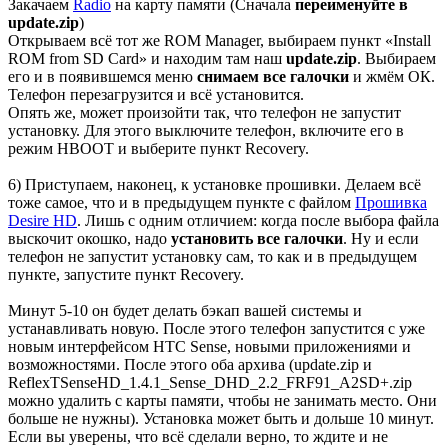
Закачаем
Radio
на карту памяти (Сначала
переименуйте в
update.zip
)
Открываем всё тот же ROM Manager, выбираем пункт «Install
ROM from SD Card» и находим там наш
update.zip
. Выбираем
его и в появившемся меню
снимаем все галочки
и жмём ОК.
Телефон перезагрузится и всё установится.
Опять же, может произойти так, что телефон не запустит
установку. Для этого выключите телефон, включите его в
режим HBOOT и выберите пункт Recovery.
6) Приступаем, наконец, к установке прошивки. Делаем всё
тоже самое, что и в предыдущем пункте с файлом
Прошивка
Desire HD
. Лишь с одним отличием: когда после выбора файла
выскочит окошко, надо
установить все галочки
. Ну и если
телефон не запустит установку сам, то как и в предыдущем
пункте, запустите пункт Recovery.
Минут 5-10 он будет делать бэкап вашей системы и
устанавливать новую. После этого телефон запустится с уже
новым интерфейсом HTC Sense, новыми приложениями и
возможностями. После этого оба архива (update.zip и
ReflexTSenseHD_1.4.1_Sense_DHD_2.2_FRF91_A2SD+.zip
можно удалить с карты памяти, чтобы не занимать место. Они
больше не нужны). Установка может быть и дольше 10 минут.
Если вы уверены, что всё сделали верно, то ждите и не