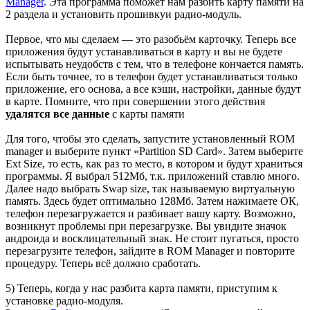
Manager
. Эта программа поможет нам разбить карту памяти на
2 раздела и установить прошивкуи радио-модуль.
Первое, что мы сделаем — это разобьём карточку. Теперь все
приложения будут устанавливаться в карту и вы не будете
испытывать неудобств с тем, что в телефоне кончается память.
Если быть точнее, то в телефон будет устанавливаться только
приложение, его основа, а все кэши, настройки, данные будут
в карте. Помните, что при совершении этого действия
удалятся все данные
с карты памяти
Для того, чтобы это сделать, запустите установленный ROM
manager и выберите пункт «Partition SD Card». Затем выберите
Ext Size, то есть, как раз то место, в котором и будут храниться
программы. Я выбрал 512Мб, т.к. приложений ставлю много.
Далее надо выбрать Swap size, так называемую виртуальную
память. Здесь будет оптимально 128Мб. Затем нажимаете ОК,
телефон перезагружается и разбивает вашу карту. Возможно,
возникнут проблемы при перезагрузке. Вы увидите значок
андроида и восклицательный знак. Не стоит пугаться, просто
перезагрузите телефон, зайдите в ROM Manager и повторите
процедуру. Теперь всё должно сработать.
5) Теперь, когда у нас разбита карта памяти, приступим к
установке радио-модуля.