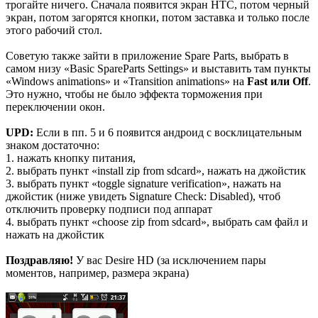
трогайте ничего. Сначала появится экран HTC, потом черный
экран, потом загорятся кнопки, потом заставка и только после
этого рабочий стол.
Советую также зайти в приложение Spare Parts, выбрать в
самом низу «Basic SpareParts Settings» и выставить там пункты
«Windows animations» и «Transition animations» на
Fast или Off
.
Это нужно, чтобы не было эффекта торможения при
переключении окон.
UPD:
Если в пп. 5 и 6 появится андроид с восклицательным
знаком достаточно:
1. нажать кнопку питания,
2. выбрать пункт «install zip from sdcard», нажать на джойстик
3. выбрать пункт «toggle signature verification», нажать на
джойстик (ниже увидеть Signature Check: Disabled), чтоб
отключить проверку подписи под аппарат
4. выбрать пункт «choose zip from sdcard», выбрать сам файл и
нажать на джойстик
Поздравляю!
У вас Desire HD (за исключением пары
моментов, например, размера экрана)