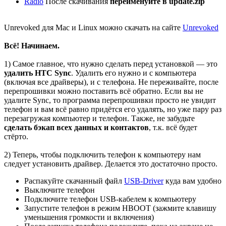
Radio
После скачивания
переименуйте в update.zip
Unrevoked для Mac и Linux можно скачать на сайте
Unrevoked
Всё! Начинаем.
1) Самое главное, что нужно сделать перед установкой — это
удалить HTC Sync
. Удалить его нужно и с компьютера
(включая все драйверы), и с телефона. Не переживайте, после
перепрошивки можно поставить всё обратно. Если вы не
удалите Sync, то программа перепрошивки просто не увидит
телефон и вам всё равно придётся его удалять, но уже пару раз
перезагружая компьютер и телефон. Также, не забудьте
сделать бэкап всех данных и контактов
, т.к. всё будет
стёрто.
2) Теперь, чтобы подключить телефон к компьютеру нам
следует установить драйвер. Делается это достаточно просто.
Распакуйте скачанный файл
USB-Driver
куда вам удобно
Выключите телефон
Подключите телефон USB-кабелем к компьютеру
Запустите телефон в режим HBOOT (зажмите клавишу
уменьшения громкости и включения)