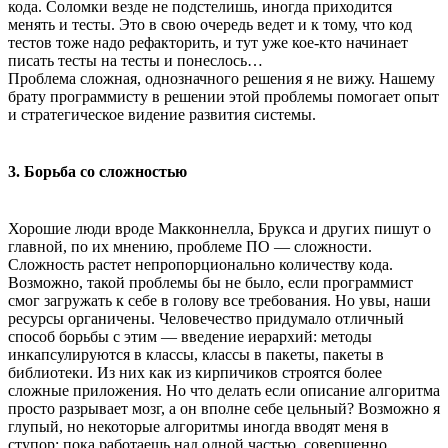
кода. Соломки везде не подстелишь, иногда приходится
менять и тесты. Это в свою очередь ведет и к тому, что код
тестов тоже надо рефакторить, и тут уже кое-кто начинает
писать тесты на тесты и понеслось…
Проблема сложная, однозначного решения я не вижу. Нашему
брату программисту в решении этой проблемы помогает опыт
и стратегическое видение развития системы.
3. Борьба со сложностью
Хорошие люди вроде Макконнелла, Брукса и других пишут о
главной, по их мнению, проблеме ПО — сложности.
Сложность растет непропорционально количеству кода.
Возможно, такой проблемы бы не было, если программист
смог загружать к себе в голову все требования. Но увы, наши
ресурсы органичены. Человечество придумало отличный
способ борьбы с этим — введение иерархий: методы
инкапсулируются в классы, классы в пакеты, пакеты в
библиотеки. Из них как из кирпичиков строятся более
сложные приложения. Но что делать если описание алгоритма
просто разрывает мозг, а он вполне себе цельный? Возможно я
глупый, но некоторые алгоритмы иногда вводят меня в
ступор: пока работаешь над одной частью, совершенно