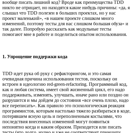
вообще писать лишний код? Вроде как преимущества TDD
никто не отрицает, но находятся какие нибудь причины: «да, я
слышал что TDD полезен в больших проектах, но у нас
проект маленький», «в нашем проекте слишком много
изменений, поэтому тесты для нас слишком большая обуза» и
так далее. Попробую рассказать как модульные тесты
помогают мне в работе и поделиться опытом использования.
1. Упрощение поддержки кода
TDD идет рука об руку с рефакторингом, и это самая
очевидная причина использования тестов, поскольку он
встроен в идеологию red-green-refactoring. Программный код,
как и любая система, имеет свой жизненный цикл, его надо
поддерживать, изменять, улучшать, иначе рано или поздно он
разрушится и мы дойдем до состояния «все очень плохо, надо
все переписать». Как правило это психологическая реакция
программистов, которым настолько тяжело разбираться в коде,
потерявшем ясную цель и переполненным костылями, что
последствия внесенных изменений могут появиться
непонятно когда и каким образом. Приходится или писать
тесты (что долго, нудно и уже не соответствует принципу