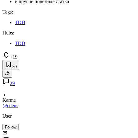
и другие полезные статьи
Tags:
TDD
Hubs:
TDD
+19
30
29
5
Karma
@cdeus
User
Follow