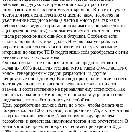
забываешь другую; все требования к коду просто не
помещаются в мозг в один момент времени. В таких случаях
тесты для меня единственное спасение: даже несмотря на
увеличение исходного кода (а часто в много раз, так как в
небольшом с виду алгоритме иногда имеется большое число
сценариев поведения), экономится время за счет меньшего
числа регрессионных ошибок в будущем. Особенно если
фидбэк по ошибкам идет долго. Немаловажную роль тут
играет и психологическая сторона: используя маленькие
итерации по мантре TDD подгоняешь себя разобраться с этим
ненавистным участком кода.
Однако тесты — не панацея, и многие предостерегают от
желания 100% покрытия тестами (что в таком случае делать с
кодом, генерируемым средой разработки? и другие
неприятные последствия). Если код прост, написание на него
тестов увеличивает сложность решения не давая ничего
взамен, и соответственно не прибавляет ему стоимости. Как
оценить сложность? Не знаю, мне иногда внутренний голос
подсказывает, что без тестов тут не обойтись.
Цель разработчика должна быть не в том, чтобы фанатично
покрыть код на 100% тестами, или ровно на 5%, а в том чтобы
создать сложное решение, балансируя между временем
разработки и качеством, наличием тестов и их отсутствием. В
моей копилке проекты покрыты тестами примерно от 0 до
20%, причем я не вижу однозначной зависимости от