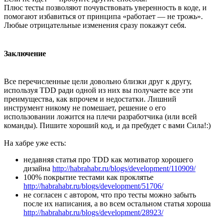
Плюс тесты позволяют почувствовать уверенность в коде, и
помогают избавиться от принципа «работает — не трожь».
Любые отрицательные изменения сразу покажут себя.
Заключение
Все перечисленные цели довольно близки друг к другу,
используя TDD ради одной из них вы получаете все эти
преимущества, как впрочем и недостатки. Лишний
инструмент никому не помешает, решение о его
использовании ложится на плечи разработчика (или всей
команды). Пишите хороший код, и да пребудет с вами Сила!:)
На хабре уже есть:
недавняя статья про TDD как мотиватор хорошего
дизайна
http://habrahabr.ru/blogs/development/110909/
100% покрытие тестами как проклятье
http://habrahabr.ru/blogs/development/51706/
не согласен с автором, что про тесты можно забыть
после их написания, а во всем остальном статья хороша
http://habrahabr.ru/blogs/development/28923/