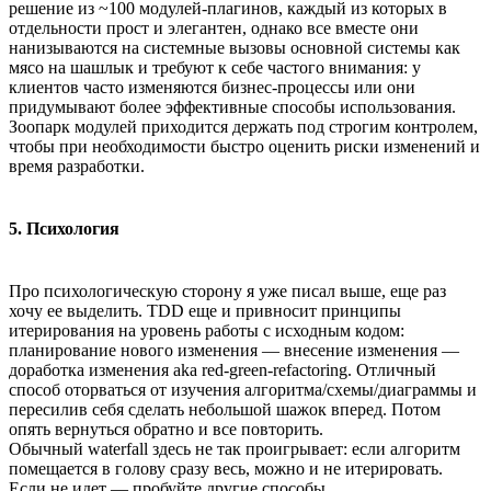
решение из ~100 модулей-плагинов, каждый из которых в
отдельности прост и элегантен, однако все вместе они
нанизываются на системные вызовы основной системы как
мясо на шашлык и требуют к себе частого внимания: у
клиентов часто изменяются бизнес-процессы или они
придумывают более эффективные способы использования.
Зоопарк модулей приходится держать под строгим контролем,
чтобы при необходимости быстро оценить риски изменений и
время разработки.
5. Психология
Про психологическую сторону я уже писал выше, еще раз
хочу ее выделить. TDD еще и привносит принципы
итерирования на уровень работы с исходным кодом:
планирование нового изменения — внесение изменения —
доработка изменения aka red-green-refactoring. Отличный
способ оторваться от изучения алгоритма/схемы/диаграммы и
пересилив себя сделать небольшой шажок вперед. Потом
опять вернуться обратно и все повторить.
Обычный waterfall здесь не так проигрывает: если алгоритм
помещается в голову сразу весь, можно и не итерировать.
Если не идет — пробуйте другие способы.