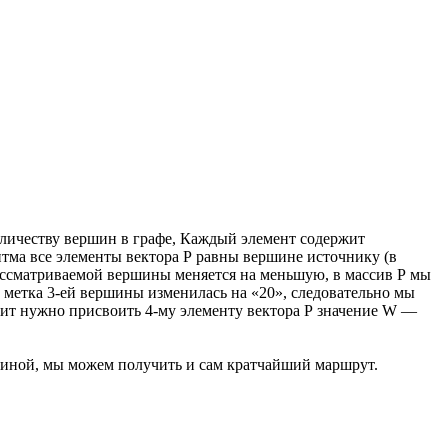
количеству вершин в графе, Каждый элемент содержит
ма все элементы вектора Р равны вершине источнику (в
а рассматриваемой вершины меняется на меньшую, в массив Р мы
 метка 3-ей вершины изменилась на «20», следовательно мы
ачит нужно присвоить 4-му элементу вектора Р значение W —
шиной, мы можем получить и сам кратчайший маршрут.