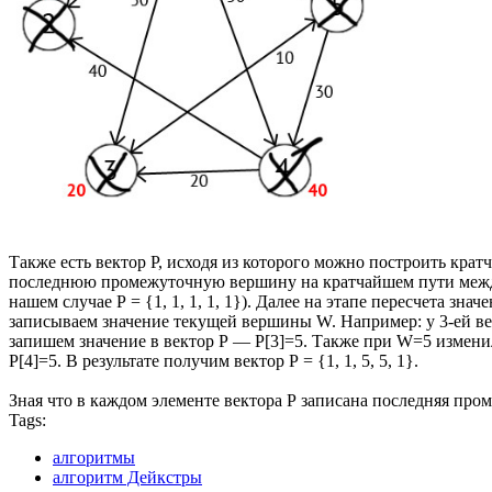
Также есть вектор Р, исходя из которого можно построить кра
последнюю промежуточную вершину на кратчайшем пути между
нашем случае Р = {1, 1, 1, 1, 1}). Далее на этапе пересчета 
записываем значение текущей вершины W. Например: у 3-ей ве
запишем значение в вектор Р — Р[3]=5. Также при W=5 изменил
P[4]=5. В результате получим вектор Р = {1, 1, 5, 5, 1}.
Зная что в каждом элементе вектора Р записана последняя пр
Tags:
алгоритмы
алгоритм Дейкстры