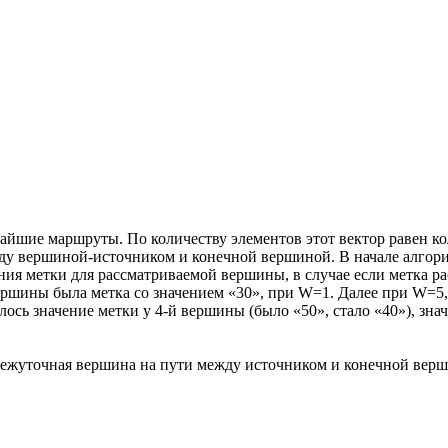
тчайшие маршруты. По количеству элементов этот вектор равен 
 вершиной-источником и конечной вершиной. В начале алгорит
значения метки для рассматриваемой вершины, в случае если метк
ршины была метка со значением «30», при W=1. Далее при W=5,
ось значение метки у 4-й вершины (было «50», стало «40»), зн
омежуточная вершина на пути между источником и конечной вер