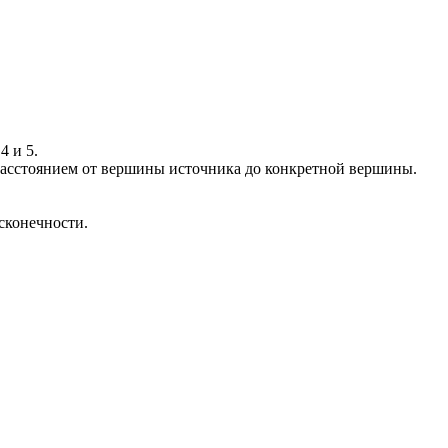
4 и 5.
расстоянием от вершины источника до конкретной вершины.
сконечности.