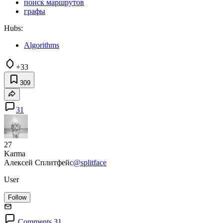
поиск маршрутов
графы
Hubs:
Algorithms
+33
309
31
27
Karma
Алексей Сплитфейс
@splitface
User
Follow
Comments 31