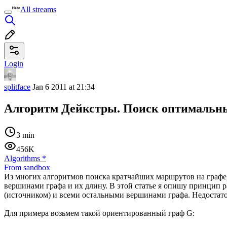
All streams
Login
splitface
Jan 6 2011 at 21:34
Алгоритм Дейкстры. Поиск оптимальн
3 min
456K
Algorithms
*
From sandbox
Из многих алгоритмов поиска кратчайших маршрутов на графе,
вершинами графа и их длину. В этой статье я опишу принцип
(источником) и всеми остальными вершинами графа. Недостаток 
Для примера возьмем такой ориентированный граф G: