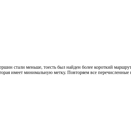
вершин стали меньше, тоесть был найден более короткий маршру
рая имеет минимальную метку. Повторяем все перечисленные в