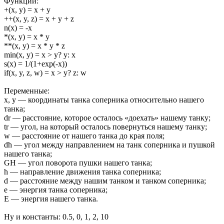
Функции:
+(x, y) = x + y
++(x, y, z) = x + y + z
n(x) = -x
*(x, y) = x * y
**(x, y) = x * y * z
min(x, y) = x > y? y: x
s(x) = 1/(1+exp(-x))
if(x, y, z, w) = x > y? z: w
Переменные:
x, y — координаты танка соперника относительно нашего
танка;
dr — расстояние, которое осталось «доехать» нашему танку;
tr — угол, на который осталось повернуться нашему танку;
w — расстояние от нашего танка до края поля;
dh — угол между направлением на танк соперника и пушкой
нашего танка;
GH — угол поворота пушки нашего танка;
h — направление движения танка соперника;
d — расстояние между нашим танком и танком соперника;
e — энергия танка соперника;
E — энергия нашего танка.
Ну и константы: 0.5, 0, 1, 2, 10