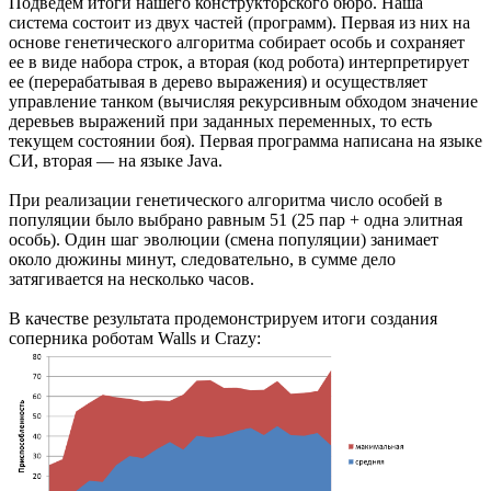
Подведем итоги нашего конструкторского бюро. Наша
система состоит из двух частей (программ). Первая из них на
основе генетического алгоритма собирает особь и сохраняет
ее в виде набора строк, а вторая (код робота) интерпретирует
ее (перерабатывая в дерево выражения) и осуществляет
управление танком (вычисляя рекурсивным обходом значение
деревьев выражений при заданных переменных, то есть
текущем состоянии боя). Первая программа написана на языке
СИ, вторая — на языке Java.
При реализации генетического алгоритма число особей в
популяции было выбрано равным 51 (25 пар + одна элитная
особь). Один шаг эволюции (смена популяции) занимает
около дюжины минут, следовательно, в сумме дело
затягивается на несколько часов.
В качестве результата продемонстрируем итоги создания
соперника роботам Walls и Crazy: