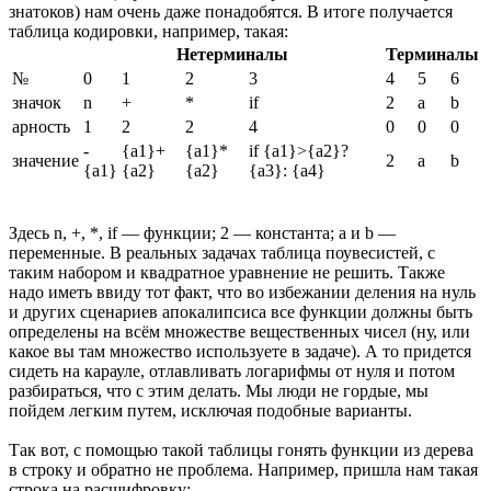
знатоков) нам очень даже понадобятся. В итоге получается
таблица кодировки, например, такая:
Нетерминалы
Терминалы
№
0
1
2
3
4
5
6
значок
n
+
*
if
2
a
b
арность
1
2
2
4
0
0
0
-
{a1}+
{a1}*
if {a1}>{a2}?
значение
2
a
b
{a1}
{a2}
{a2}
{a3}: {a4}
Здесь n, +, *, if — функции; 2 — константа; a и b —
переменные. В реальных задачах таблица поувесистей, с
таким набором и квадратное уравнение не решить. Также
надо иметь ввиду тот факт, что во избежании деления на нуль
и других сценариев апокалипсиса все функции должны быть
определены на всём множестве вещественных чисел (ну, или
какое вы там множество используете в задаче). А то придется
сидеть на карауле, отлавливать логарифмы от нуля и потом
разбираться, что с этим делать. Мы люди не гордые, мы
пойдем легким путем, исключая подобные варианты.
Так вот, с помощью такой таблицы гонять функции из дерева
в строку и обратно не проблема. Например, пришла нам такая
строка на расшифровку: