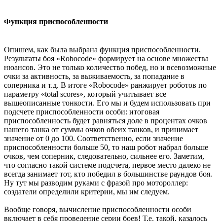
Функция приспособленности
Опишем, как была выбрана функция приспособленности.
Результаты боя «Robocode» формирует на основе множества
нюансов. Это не только количество побед, но и всевозможные
очки за активность, за выживаемость, за попадание в
соперника и т.д. В итоге «Robocode» ранжирует роботов по
параметру «total scores», который учитывает все
вышеописанные тонкости. Его мы и будем использовать при
подсчете приспособленности особи: итоговая
приспособленность будет равняться доле в процентах очков
нашего танка от суммы очков обеих танков, и принимает
значение от 0 до 100. Соответственно, если значение
приспособленности больше 50, то наш робот набрал больше
очков, чем соперник, следовательно, сильнее его. Заметим,
что согласно такой системе подсчета, первое место далеко не
всегда занимает тот, кто победил в большинстве раундов боя.
Ну тут мы разводим руками с фразой про мотороллер:
создатели определили критерии, мы им следуем.
Вообще говоря, вычисление приспособленности особи
включает в себя проведение серии боев! Т.е. такой, казалось