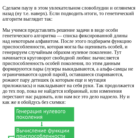
Сделаем паузу в этом увлекательном словоблудии и оглянемся
назад (ну т.е. наверх). Если подводить итоги, то генетический
алгоритм выглядит так:
Мы учимся представлять решение задачи в виде особи
генетического алгоритма — списка фиксированной длины
над некоторым алфавитом. После этого подбираем функцию
приспособленности, которая могла бы оценивать особей, и
генерируем случайным образом нулевое поколение. Тут
начинается круговорот свободной любви: вычисляется
приспособленность особей поколения, по этим данным
формируются пары (лузеры выкидываются, а альфа-самцы не
ограничиваются одной парой), оставшиеся спариваются,
рожают пару детишек (к которым еще и мутация
приложилась) и накладывают на себя руки. Так продолжается
до тех пор, пока не найдется избранный, или изменения
перестают нас радовать, или нам все это дело надоело. Ну и
как же я обойдусь без схемки: