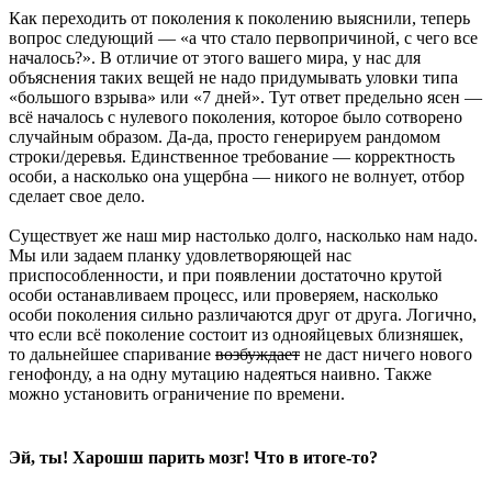
Как переходить от поколения к поколению выяснили, теперь
вопрос следующий — «а что стало первопричиной, с чего все
началось?». В отличие от этого вашего мира, у нас для
объяснения таких вещей не надо придумывать уловки типа
«большого взрыва» или «7 дней». Тут ответ предельно ясен —
всё началось с нулевого поколения, которое было сотворено
случайным образом. Да-да, просто генерируем рандомом
строки/деревья. Единственное требование — корректность
особи, а насколько она ущербна — никого не волнует, отбор
сделает свое дело.
Существует же наш мир настолько долго, насколько нам надо.
Мы или задаем планку удовлетворяющей нас
приспособленности, и при появлении достаточно крутой
особи останавливаем процесс, или проверяем, насколько
особи поколения сильно различаются друг от друга. Логично,
что если всё поколение состоит из однояйцевых близняшек,
то дальнейшее спаривание
возбуждает
не даст ничего нового
генофонду, а на одну мутацию надеяться наивно. Также
можно установить ограничение по времени.
Эй, ты! Харошш парить мозг! Что в итоге-то?