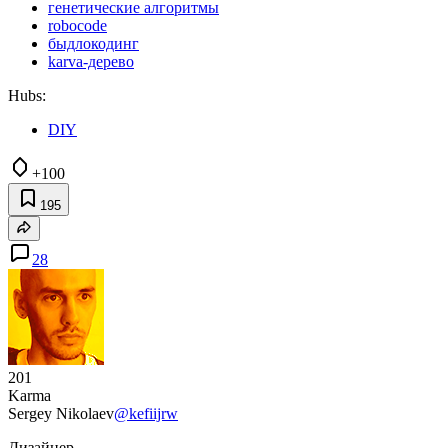
генетические алгоритмы
robocode
быдлокодинг
karva-дерево
Hubs:
DIY
+100
195
28
201
Karma
Sergey Nikolaev
@kefiijrw
Дизайнер