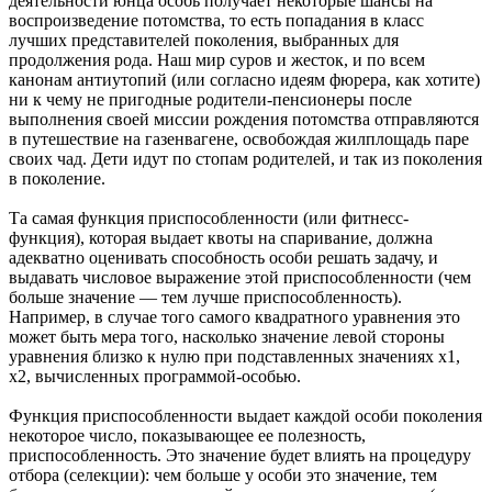
деятельности юнца особь получает некоторые шансы на
воспроизведение потомства, то есть попадания в класс
лучших представителей поколения, выбранных для
продолжения рода. Наш мир суров и жесток, и по всем
канонам антиутопий (или согласно идеям фюрера, как хотите)
ни к чему не пригодные родители-пенсионеры после
выполнения своей миссии рождения потомства отправляются
в путешествие на газенвагене, освобождая жилплощадь паре
своих чад. Дети идут по стопам родителей, и так из поколения
в поколение.
Та самая функция приспособленности (или фитнесс-
функция), которая выдает квоты на спаривание, должна
адекватно оценивать способность особи решать задачу, и
выдавать числовое выражение этой приспособленности (чем
больше значение — тем лучше приспособленность).
Например, в случае того самого квадратного уравнения это
может быть мера того, насколько значение левой стороны
уравнения близко к нулю при подставленных значениях x1,
x2, вычисленных программой-особью.
Функция приспособленности выдает каждой особи поколения
некоторое число, показывающее ее полезность,
приспособленность. Это значение будет влиять на процедуру
отбора (селекции): чем больше у особи это значение, тем