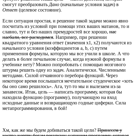
смогут преобразовать
Дано
(начальные условия задач) в
Ответ
(целевое состояние).
Если ситуация простая, и решение такой задачи можно явно
посчитать из условий при помощи этих ваших матанов, то и
славно, тут и без наших премудростей все хорошо,
нас
наебали, все расходимся
. Например, при решении
квадратного уравнения ответ (значения x1, x2) получаются из
начального условия (коэффициентов a, b, c) путем
применения формулы, которую мы все учили в школе. А что
делать в более печальном случае, когда нужной формулы в
учебнике нету? Можно попробовать с помощью мозгового
штурма решить одну из задач. Аналитически. Численными
методами. Силой отчаянного перебора функций. Через
некоторое время послышатся мечтательное студенческое «хоть
бы оно само решилось». Ага, тут-то мы и вылезаем из-за
занавесок. Итак, цель — написать программу, которая бы
находила функцию (программу), получающую на вход
исходные данные и возвращающую годные циферки. Сила
метапрограммирования, в бой!
Хм, как же мы будем добиваться такой цели?
Принесем у
костра жертву богам рекурсии: напишем программу, которая