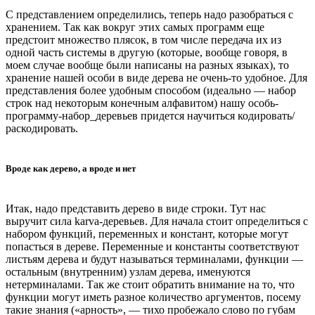
С представлением определились, теперь надо разобраться с
хранением. Так как вокруг этих самых программ еще
предстоит множество плясок, в том числе передача их из
одной часть системы в другую (которые, вообще говоря, в
моем случае вообще были написаны на разных языках), то
хранение нашей особи в виде дерева не очень-то удобное. Для
представления более удобным способом (идеально — набор
строк над некоторым конечным алфавитом) нашу особь-
программу-набор_деревьев придется научиться кодировать/
раскодировать.
Вроде как дерево, а вроде и нет
Итак, надо представить дерево в виде строки. Тут нас
выручит сила karva-деревьев. Для начала стоит определиться с
набором функций, переменных и констант, которые могут
попасться в дереве. Переменные и константы соответствуют
листьям дерева и будут называться терминалами, функции —
остальным (внутренним) узлам дерева, именуются
нетерминалами. Так же стоит обратить внимание на то, что
функции могут иметь разное количество аргументов, посему
такие знания («арность», — тихо пробежало слово по губам