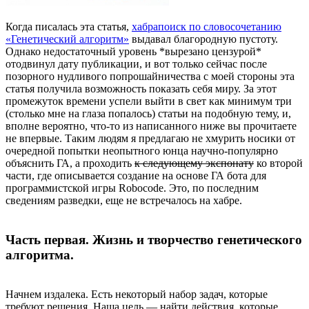
Когда писалась эта статья,
хабрапоиск по словосочетанию
«Генетический алгоритм»
выдавал благородную пустоту.
Однако недостаточный уровень *вырезано цензурой*
отодвинул дату публикации, и вот только сейчас после
позорного нудливого попрошайничества с моей стороны эта
статья получила возможность показать себя миру. За этот
промежуток времени успели выйти в свет как минимум три
(столько мне на глаза попалось) статьи на подобную тему, и,
вполне вероятно, что-то из написанного ниже вы прочитаете
не впервые. Таким людям я предлагаю не хмурить носики от
очередной попытки неопытного юнца научно-популярно
объяснить ГА, а проходить
к следующему экспонату
ко второй
части, где описывается создание на основе ГА бота для
программистской игры Robocode. Это, по последним
сведениям разведки, еще не встречалось на хабре.
Часть первая. Жизнь и творчество генетического
алгоритма.
Начнем издалека. Есть некоторый набор задач, которые
требуют решения. Наша цель — найти действия, которые