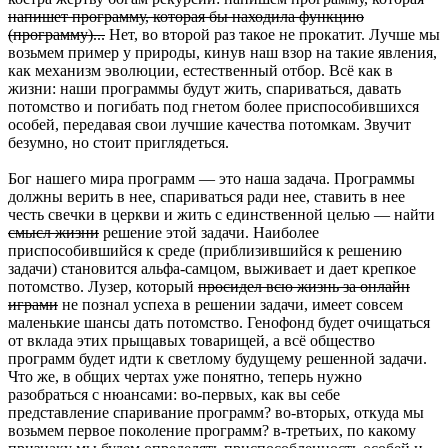
напишет программу, которая бы находила функцию
(программу)...
Нет, во второй раз такое не прокатит. Лучше мы
возьмем пример у природы, кинув наш взор на такие явления,
как механизм эволюции, естественный отбор. Всё как в
жизни: наши программы будут жить, спариваться, давать
потомство и погибать под гнетом более приспособившихся
особей, передавая свои лучшие качества потомкам. Звучит
безумно, но стоит приглядеться.
Бог нашего мира программ — это наша задача. Программы
должны верить в нее, спариваться ради нее, ставить в нее
честь свечки в церкви и жить с единственной целью — найти
смысл жизни
решение этой задачи. Наиболее
приспособившийся к среде (приблизившийся к решению
задачи) становится альфа-самцом, выживает и дает крепкое
потомство. Лузер, который
просидел всю жизнь за онлайн
играми
не познал успеха в решении задачи, имеет совсем
маленькие шансы дать потомство. Генофонд будет очищаться
от вклада этих прыщавых товарищей, а всё общество
программ будет идти к светлому будущему решенной задачи.
Что же, в общих чертах уже понятно, теперь нужно
разобраться с нюансами: во-первых, как вы себе
представление спаривание программ? во-вторых, откуда мы
возьмем первое поколение программ? в-третьих, по какому