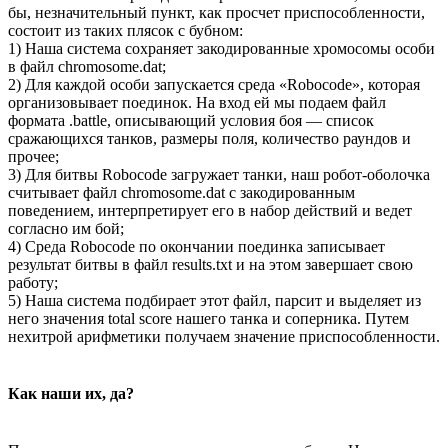
бы, незначительный пункт, как просчет приспособленности,
состоит из таких плясок с бубном:
1) Наша система сохраняет закодированные хромосомы особи
в файл chromosome.dat;
2) Для каждой особи запускается среда «Robocode», которая
организовывает поединок. На вход ей мы подаем файл
формата .battle, описывающий условия боя — список
сражающихся танков, размеры поля, количество раундов и
прочее;
3) Для битвы Robocode загружает танки, наш робот-оболочка
считывает файл chromosome.dat с закодированным
поведением, интерпретирует его в набор действий и ведет
согласно им бой;
4) Среда Robocode по окончании поединка записывает
результат битвы в файл results.txt и на этом завершает свою
работу;
5) Наша система подбирает этот файл, парсит и выделяет из
него значения total score нашего танка и соперника. Путем
нехитрой арифметики получаем значение приспособленности.
Как наши их, да?