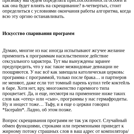
признаку мы будем определять приспособленность особей и
как она будет влиять на скрещивание? в-четвертых, стоит
определиться с условиями окончания работы алгоритма, когда
всю эту оргию останавливать.
Искусство спаривания программ
Думаю, многие из нас иногда испытывают жгучее желание
применить к программам насильственное действие
сексуального характера. Тут мы вынуждены заранее
предупредить, что у нас такие межвидовые девиации не
поощряются. У нас всё как завещала католическая церковь:
программа с программой, только после брака… и партнеров
не меняют, даже если тот томный парень купил тебе коктейль
в баре. Хотя нет, вру, многоженство гаремного типа
процветает. Да, и еще, несмотря на применение ниже таких
слов как «отец» или «сын», программы у нас гермафродиты.
Ну и инцест тоже… Тьфу, и я еще о церкви говорил
*facepalm*. Ладно, об этом позже.
Вопрос скрещивания программ не так уж прост. Случайный
обмен функциями, строками или переменными приведет к
жирному потоку страшных слов в ваш адрес от компилятора/