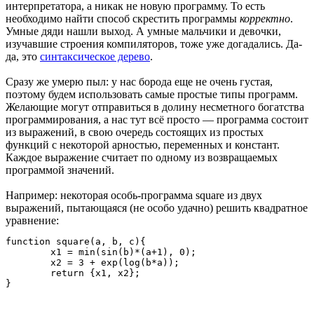
интерпретатора, а никак не новую программу. То есть
необходимо найти способ скрестить программы
корректно
.
Умные дяди нашли выход. А умные мальчики и девочки,
изучавшие строения компиляторов, тоже уже догадались. Да-
да, это
синтаксическое дерево
.
Сразу же умерю пыл: у нас борода еще не очень густая,
поэтому будем использовать самые простые типы программ.
Желающие могут отправиться в долину несметного богатства
программирования, а нас тут всё просто — программа состоит
из выражений, в свою очередь состоящих из простых
функций с некоторой арностью, переменных и констант.
Каждое выражение считает по одному из возвращаемых
программой значений.
Например: некоторая особь-программа square из двух
выражений, пытающаяся (не особо удачно) решить квадратное
уравнение:
function square(a, b, c){

	x1 = min(sin(b)*(a+1), 0);

	x2 = 3 + exp(log(b*a));

	return {x1, x2}; 

}