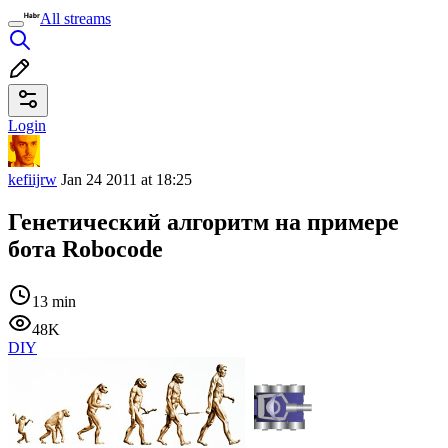
All streams
Login
kefiijrw
Jan 24 2011 at 18:25
Генетический алгоритм на примере
бота Robocode
13 min
48K
DIY