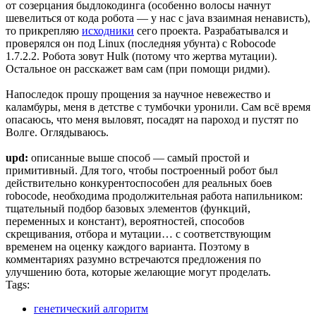
от созерцания быдлокодинга (особенно волосы начнут
шевелиться от кода робота — у нас с java взаимная ненависть),
то прикрепляю
исходники
сего проекта. Разрабатывался и
проверялся он под Linux (последняя убунта) с Robocode
1.7.2.2. Робота зовут Hulk (потому что жертва мутации).
Остальное он расскажет вам сам (при помощи ридми).
Напоследок прошу прощения за научное невежество и
каламбуры, меня в детстве с тумбочки уронили. Сам всё время
опасаюсь, что меня выловят, посадят на пароход и пустят по
Волге. Оглядываюсь.
upd:
описанные выше способ — самый простой и
примитивный. Для того, чтобы построенный робот был
действительно конкурентоспособен для реальных боев
robocode, необходима продолжительная работа напильником:
тщательный подбор базовых элементов (функций,
переменных и констант), вероятностей, способов
скрещивания, отбора и мутации… с соответствующим
временем на оценку каждого варианта. Поэтому в
комментариях разумно встречаются предложения по
улучшению бота, которые желающие могут проделать.
Tags:
генетический алгоритм