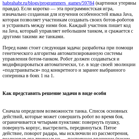
habrahabr.ru/blogs/programmers_games/59784
(картинки утеряны
правда). Если коротко — эта программистская игра,
изначально созданная для изучения особенностей языка Java,
которая позволяет участникам создавать своих ботов-роботов
и устраивать между ними бои. Каждый участник пишет код
на Java, который управляет небольшим танком, и сражается с
другими такими же танками.
Перед нами стоит следующая задача: разработка при помощи
генетического алгоритма автоматизированную системы
управления ботом-танком. Робот должен создаваться и
модифицироваться автоматически, т.е. в ходе своей эволюции
«подстраиваться» под конкретного и заранее выбранного
соперника в боях 1 на 1.
Как представить решение задачи в виде особи
Сначала определим возможности танка. Список основных
действий, которые может совершить робот во время боя,
ограничивается четырьмя пунктами: повернуть пушку,
повернуть корпус, выстрелить, передвинуться. Пятое
действие, поворот радара, мы исключили из рассмотрения,
реализовав его тривиально — постоянное вращение (таким