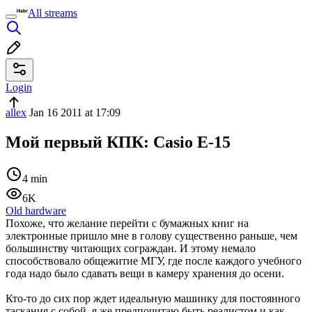
All streams
Login
allex
Jan 16 2011 at 17:09
Мой первый КПК: Casio E-15
4 min
6K
Old hardware
Похоже, что желание перейти с бумажных книг на
электронные пришло мне в голову существенно раньше, чем
большинству читающих сограждан. И этому немало
способствовало общежитие МГУ, где после каждого учебного
года надо было сдавать вещи в камеру хранения до осени.
Кто-то до сих пор ждет идеальную машинку для постоянного
таскания с собой, я же предпочитаю быть реалистом и как