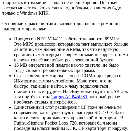
творилось в том мире — знаю не очень хорошо. Поэтому
рассказ может оказаться слегка однобоким, сравнения будут
только с Windows КПК.
Основные характеристики выглядят довольно скромно по
нынешним временам:
Процессор NEC VR4111 работает на частоте 69MHz.
Это MIPS процессор, который за такт выполняет больше
действий, чем нынешние ARMы, так что напрямую
сравнивать мегагерцы с современными некорректно. Но
шевелится всё же побыстрее электронной бумаги.
16 MB оперативной памяти как-то хватало, не было
тогда сильно требовательных программ.
Связь с внешним миром — через COM-порт кредла и
ИК-порт на самом устройстве. Мало того, что не
быстро, так ещё и найти, к чему подключиться
становится всё труднее. На eBay можно купить USB-док
для ноутбука типа
Targus ACP45US1
, который решает
проблему старых интерфейсов.
Единственный слот расширения CF тоже не очень-то
современен, хотя существуют адаптеры SD -> CF. Зато
карта в слоте прикрывается крышечкой и не торчит. В
Fujitsu-Siemens Pocket Loox 720, который был моим
последним классическим КПК, CF карта торчит наружу,