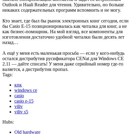
Outlook и Haali Reader для чтения. Удивительно, но больше
никаких содержательных программ вспомнить и не могу.
Кто знает, где был бы рынок электронных книг сегодня, если
бы Casio E-15 позиционировалась как читалка для книг, а не
как бизнес-помощник. На мой взгляд, все компоненты для
изготовления достаточно удобной читалки были десять лет
назад…
А ещё у меня есть маленькая просьба — если у кого-нибудь
остался дистрибутив русификатора CENat для Windows CE
2.11 — дайте списать! У меня даже серийный номер где-то
валяется, а дистрибутив пропал.
Tags:
кпк
windows ce
casio
casio e-15
viliv
viliv s5
Hubs:
Old hardware