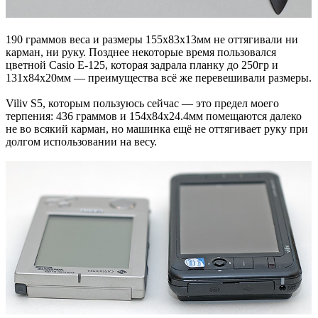
190 граммов веса и размеры 155x83x13мм не оттягивали ни
карман, ни руку. Позднее некоторые время пользовался
цветной Casio E-125, которая задрала планку до 250гр и
131x84x20мм — преимущества всё же перевешивали размеры.
Viliv S5, которым пользуюсь сейчас — это предел моего
терпения: 436 граммов и 154x84x24.4мм помещаются далеко
не во всякий карман, но машинка ещё не оттягивает руку при
долгом использовании на весу.