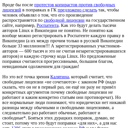
Вроде бы после
протестов копирастов против свободных
лицензий
в поправках в ГК
предложено сделать
так, чтобы
человек объявлял о том, что его произведение
распространяется по
свободной лицензии
на государственном
сайте, например,
Роспатента
. Как это будут делать тысячи
авторов Linux и Википедии не понятно. Не понятно как
вообще можно регистрировать в Роспатенте каждую правку в
Википедии (а их между прочим только в русской Википедии
больше 33 миллионов!!! А зарегистрированных участников-
авторов — 600 тысяч и это не считая незарегистрировавшихся
авторов) и каждую строчку кода Linux. Но предложенные
поправки считаются прогрессивными, большим благом,
невиданным одолжением для граждан!
Но это всё точка зрения
Калятина
, который считает, что
свободные лицензии «не сочетаются» с законом РФ (надо
сказать, что он не в первый раз, он ещё ни разу не привёл
конкретных аргументов почему свободные лицензии не
работают и каким конкретно статьям они противоречат). Но
все нормальные люди понимают, что юридически нет никакой
разницы между обычными и свободными лицензиями, а
следовательно раз работают обычные, работают и
свободные*. Бояться этих дурацких поправок, думаю, не
стоит, потому что это будут поправки «для них», а для нас