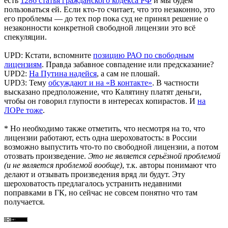
есть
1286 статья гражданского кодекса РФ
и мы будем
пользоваться ей. Если кто-то считает, что это незаконно, это
его проблемы — до тех пор пока суд не принял решение о
незаконности конкретной свободной лицензии это всё
спекуляции.
UPD: Кстати, вспомните
позицию РАО по свободным
лицензиям
. Правда забавное совпадение или предсказание?
UPD2:
На Путина надейся
, а сам не плошай.
UPD3: Тему
обсуждают и на «В контакте»
. В частности
высказано предположение, что Калятину платят деньги,
чтобы он говорил глупости в интересах копирастов. И
на
ЛОРе тоже
.
* Но необходимо также отметить, что несмотря на то, что
лицензии работают, есть одна шероховатость: в России
возможно выпустить что-то по свободной лицензии, а потом
отозвать произведение.
Это не является серьёзной проблемой
(и не является проблемой вообще)
, т.к. авторы понимают что
делают и отзывать произведения вряд ли будут. Эту
шероховатость предлагалось устранить недавними
поправками в ГК, но сейчас не совсем понятно что там
получается.