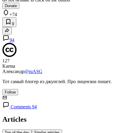
Donate
+74
9
94
127
Karma
Александр
@ruASG
Тот самый блогер из джунглей. Про лицензии пишет.
Follow
Comments 94
Articles
Top of the day
Similar articles