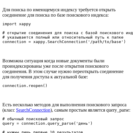
Для поиска по имеющемуся индексу требуется открыть
соединение для поиска по базе поискового индекса:
import xappy

# открытие соединения для поиска с базой поискового инд
# указывается полный или относительный путь к папке

connection = xappy.SearchConnection('/path/to/base')
Возможна ситуация когда новые документы были
проиндексированы уже после открытия поискового
соединения. В этом случае нужно переоткрыть соединение
для получения доступа к актуальной базе:
connection.reopen()
Есть несколько методов для выполнения поискового запроса
(класс
SearchConnection
), самым простым является query_parse:
# обычный поисковый запрос

query = connection.query_parse('день')

# нужны лишь первые 10 результатов
