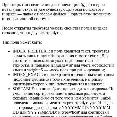
При открытии соединения для индексации будет создана
новая (или открыта уже существующая) база поискового
индекса — папка с набором файлов. Формат базы независим
от операционной системы.
После открытия требуется указать свойства полей индекса:
название, тип и другие атрибуты.
Тип поля может быть:
INDEX_FREETEXT: в поле хранится текст, требуется
создать лишь индекс без хранения самого текста. Для
этого типа поля можно указать дополнительные
атрибуты, в примере language='ru' для учета морфологии
языка и weight=5 — «вес» поля при ранжировании;
INDEX_EXACT: в поле хранится точное значение слова
(подойдет для поиска точных значений, например
идентификаторов книг), текст хранится в индексе;
SORTABLE: по полю будет происходить сортировка. По
умолчанию сортировка идет в лексикографическом
формате независимо от того что в нем хранится. Такое
поведение можно изменить через атрибут type='date' для
сортировки дат (в формате YYYYMMDD, YYYY-MM-
DD или YYYY/MM/DD) и type='float' для сортировки
вещественных чисел (в любом поддерживаемом Python