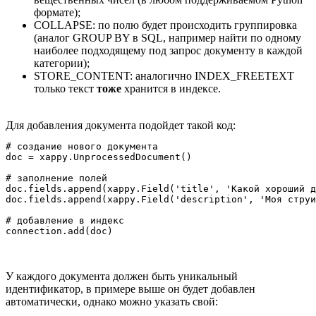
формате);
COLLAPSE: по полю будет происходить группировка
(аналог GROUP BY в SQL, например найти по одному
наиболее подходящему под запрос документу в каждой
категории);
STORE_CONTENT: аналогично INDEX_FREETEXT
только текст
тоже
хранится в индексе.
Для добавления документа подойдет такой код:
# создание нового документа

doc = xappy.UnprocessedDocument()

# заполнение полей

doc.fields.append(xappy.Field('title', 'Какой хороший д
doc.fields.append(xappy.Field('description', 'Моя струи
# добавление в индекс

connection.add(doc)
У каждого документа должен быть уникальный
идентификатор, в примере выше он будет добавлен
автоматически, однако можно указать свой: