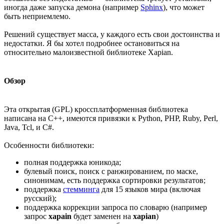
иногда даже запуска демона (например
Sphinx
), что может
быть неприемлемо.
Решений существует масса, у каждого есть свои достоинства и
недостатки. Я бы хотел подробнее остановиться на
относительно малоизвестной библиотеке Xapian.
Обзор
Эта открытая (GPL) кроссплатформенная библиотека
написана на C++, имеются привязки к Python, PHP, Ruby, Perl,
Java, Tcl, и C#.
Особенности библиотеки:
полная поддержка юникода;
булевый поиск, поиск с ранжированием, по маске,
синонимам, есть поддержка сортировки результатов;
поддержка
стемминга
для 15 языков мира (включая
русский);
поддержка коррекции запроса по словарю (например
запрос
xapain
будет заменен на
xapian
)