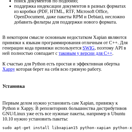
поиск документов по подобию;
поддержка индексации документов в разных форматах
из коробки (PDF, HTML, RTF, Microsoft Office,
OpenDocument, даже пакеты RPM и Debian), несложно
добавить фильтры для поддержки нового формата.
В некотором смысле основным недостатком Xapian являются
привязки к языкам программирования отличным от C++. Для
генерации кода привязки используется
SWIG
, поэтому API в
ней полностью совпадает с
таковым у версии для C++
.
К счастью для Python есть простая и эффективная обертка
Xappy
которая берет на себя всю грязную работу.
Установка
Первым делом нужно установить сам Xapian, привязку к
Python и Xappy. В репозиториях большинства дистрибутивов
GNU/Linux уже есть все нужные пакеты, например в Ubuntu
10.10 нужно установить пакеты:
sudo apt-get install libxapian15 python-xapian python-x