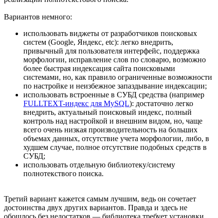
Вариантов немного:
использовать виджеты от разработчиков поисковых
систем (Google, Яндекс, etc): легко внедрить,
привычный для пользователя интерфейс, поддержка
морфологии, исправление слов по словарю, возможно
более быстрая индексация сайта поисковыми
системами, но, как правило ограниченные возможности
по настройке и неизбежное запаздывание индексации;
использовать встроенные в СУБД средства (например
FULLTEXT-индекс для MySQL
): достаточно легко
внедрить, актуальный поисковый индекс, полный
контроль над настройкой и внешним видом, но, чаще
всего очень низкая производительность на больших
объемах данных, отсутствие учета морфологии, либо, в
худшем случае, полное отсутствие подобных средств в
СУБД;
использовать отдельную библиотеку/систему
полнотекствого поиска.
Третий вариант кажется самым лучшим, ведь он сочетает
достоинства двух других вариантов. Правда и здесь не
обошлось без недостатков — библиотека требует установки,