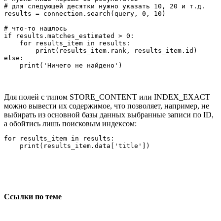
# для следующей десятки нужно указать 10, 20 и т.д.

results = connection.search(query, 0, 10)

# что-то нашлось

if results.matches_estimated > 0:

    for results_item in results:

        print(results_item.rank, results_item.id)

else:

    print('Ничего не найдено')
Для полей с типом STORE_CONTENT или INDEX_EXACT
можно вывести их содержимое, что позволяет, например, не
выбирать из основной базы данных выбранные записи по ID,
а обойтись лишь поисковым индексом:
for results_item in results:

    print(results_item.data['title'])
Ссылки по теме