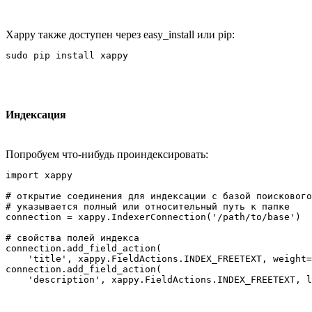
Xappy также доступен через easy_install или pip:
sudo pip install xappy
Индексация
Попробуем что-нибудь проиндексировать:
import xappy

# открытие соединения для индексации с базой поискового
# указывается полный или относительный путь к папке

connection = xappy.IndexerConnection('/path/to/base')

# свойства полей индекса

connection.add_field_action(

    'title', xappy.FieldActions.INDEX_FREETEXT, weight=
connection.add_field_action(
