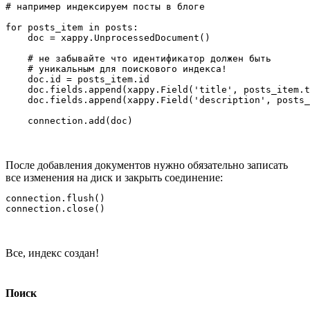
# например индексируем посты в блоге

for posts_item in posts:

    doc = xappy.UnprocessedDocument()

    # не забывайте что идентификатор должен быть 

    # уникальным для поискового индекса!

    doc.id = posts_item.id

    doc.fields.append(xappy.Field('title', posts_item.t
    doc.fields.append(xappy.Field('description', posts_
    connection.add(doc)
После добавления документов нужно обязательно записать
все изменения на диск и закрыть соединение:
connection.flush()

connection.close()
Все, индекс создан!
Поиск