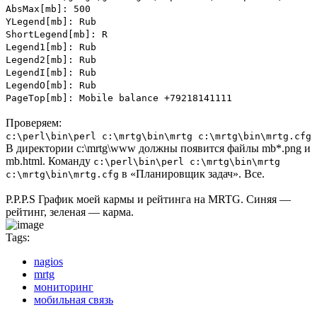
AbsMax[mb]: 500
YLegend[mb]: Rub
ShortLegend[mb]: R
Legend1[mb]: Rub
Legend2[mb]: Rub
LegendI[mb]: Rub
LegendO[mb]: Rub
PageTop[mb]: Mobile balance +79218141111
Проверяем:
c:\perl\bin\perl c:\mrtg\bin\mrtg c:\mrtg\bin\mrtg.cfg
В директории c:\mrtg\www должны появится файлы mb*.png и
mb.html. Команду
c:\perl\bin\perl c:\mrtg\bin\mrtg
в «Планировщик задач». Все.
c:\mrtg\bin\mrtg.cfg
P.P.P.S График моей кармы и рейтинга на MRTG. Синяя —
рейтинг, зеленая — карма.
Tags:
nagios
mrtg
мониторинг
мобильная связь