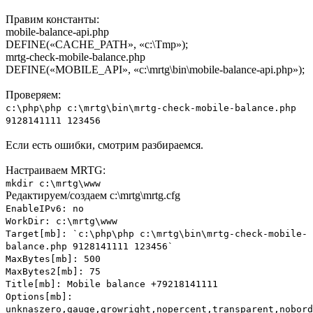
Правим константы:
mobile-balance-api.php
DEFINE(«CACHE_PATH», «c:\Tmp»);
mrtg-check-mobile-balance.php
DEFINE(«MOBILE_API», «c:\mrtg\bin\mobile-balance-api.php»);
Проверяем:
c:\php\php c:\mrtg\bin\mrtg-check-mobile-balance.php
9128141111 123456
Если есть ошибки, смотрим разбираемся.
Настраиваем MRTG:
mkdir c:\mrtg\www
Редактируем/создаем c:\mrtg\mrtg.cfg
EnableIPv6: no
WorkDir: c:\mrtg\www
Target[mb]: `c:\php\php c:\mrtg\bin\mrtg-check-mobile-
balance.php 9128141111 123456`
MaxBytes[mb]: 500
MaxBytes2[mb]: 75
Title[mb]: Mobile balance +79218141111
Options[mb]:
unknaszero,gauge,growright,nopercent,transparent,nobord