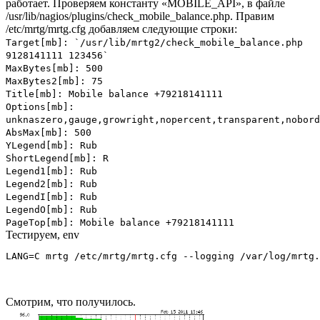
работает. Проверяем константу «MOBILE_API», в файле
/usr/lib/nagios/plugins/check_mobile_balance.php. Правим
/etc/mrtg/mrtg.cfg добавляем следующие строки:
Target[mb]: `/usr/lib/mrtg2/check_mobile_balance.php
9128141111 123456`
MaxBytes[mb]: 500
MaxBytes2[mb]: 75
Title[mb]: Mobile balance +79218141111
Options[mb]:
unknaszero,gauge,growright,nopercent,transparent,nobord
AbsMax[mb]: 500
YLegend[mb]: Rub
ShortLegend[mb]: R
Legend1[mb]: Rub
Legend2[mb]: Rub
LegendI[mb]: Rub
LegendO[mb]: Rub
PageTop[mb]: Mobile balance +79218141111
Тестируем, env
LANG=C mrtg /etc/mrtg/mrtg.cfg --logging /var/log/mrtg
Смотрим, что получилось.