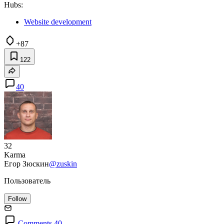
Hubs:
Website development
+87
122
40
32
Karma
Егор Зюскин
@zuskin
Пользователь
Follow
Comments 40