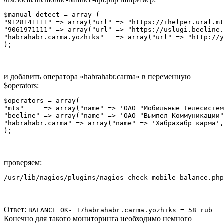
$manual_detect = array (

"9128141111" => array("url" => "https://ihelper.ural.mt
"9061971111" => array("url" => "https://uslugi.beeline.
"habrahabr.carma.yozhiks"   => array("url" => "http://y
);
и добавить оператора «habrahabr.carma» в переменную
$operators:
$operators = array(

"mts"     => array("name" => 'ОАО "Мобильные Телесистем
"beeline" => array("name" => 'ОАО "Вымпел-Коммуникации"
"habrahabr.carma" => array("name" => 'Хабрахабр карма',
);
проверяем:
/usr/lib/nagios/plugins/nagios-check-mobile-balance.php
Ответ:
BALANCE OK- +7habrahabr.carma.yozhiks = 58 rub
Конечно для такого мониторинга необходимо немного