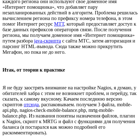
каждого региона они используют свое доменное имя
«Интернет помощника», что добавляет пару
незапланированных действий в алгоритм. Проблема решилась
вычислением региона по префиксу номера телефона, в этом
помог Интернет ресурс
МТТ
, который предоставляет доступ к
базе данных префиксов операторов связи. После получения
региона, мы получаем доменное имя «Интернет помощника»
путем разбора
java-скрипта
с сайта МТС, затем авторизация и
парсинг HTML-вывода. Сюда также можно прикрутить
Мегафон, но пока не до него.
Итак, от теории к практике
Я не буду заострять внимание на настройке Nagios, я думаю, у
обитателей хабра с этим не возникнет проблем, и перейду, так
сказать, к самому вкусному. Качаем последнюю версию
скриптов
отсюда
, распаковываем. получаем 3 файла, mobile-
api.php, nagios-check-mobile-balance.php, mrtg-mobile-
balance.php. Из названия понятны назначения файлов, плагин
к Nagios, скрипт к MRTG и файл с функциями для получения
баланса (я постарался как можно подробней его
раскомментировать).