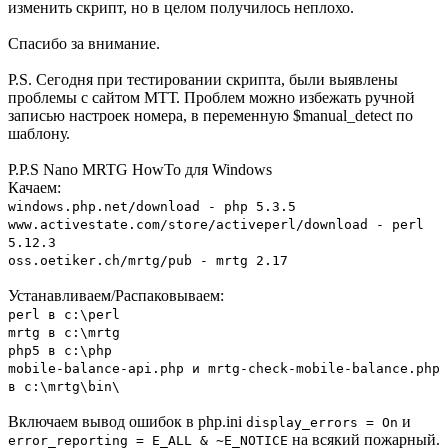
изменить скрипт, но в целом получилось неплохо.
Спасибо за внимание.
P.S. Сегодня при тестировании скрипта, были выявлены
проблемы с сайтом МТТ. Проблем можно избежать ручной
записью настроек номера, в переменную $manual_detect по
шаблону.
P.P.S Nano MRTG HowTo для Windows
Качаем:
windows.php.net/download - php 5.3.5
www.activestate.com/store/activeperl/download - perl
5.12.3
oss.oetiker.ch/mrtg/pub - mrtg 2.17
Устанавливаем/Распаковываем:
perl в c:\perl
mrtg в c:\mrtg
php5 в c:\php
mobile-balance-api.php и mrtg-check-mobile-balance.php
в c:\mrtg\bin\
Включаем вывод ошибок в php.ini
и
display_errors = On
на всякий пожарный.
error_reporting = E_ALL & ~E_NOTICE