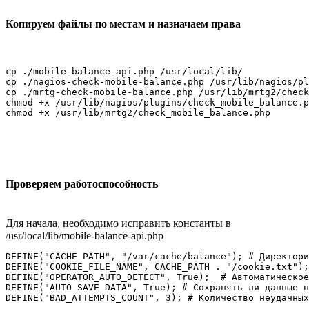
Копируем файлы по местам и назначаем права
cp ./mobile-balance-api.php /usr/local/lib/

cp ./nagios-check-mobile-balance.php /usr/lib/nagios/pl
cp ./mrtg-check-mobile-balance.php /usr/lib/mrtg2/check
chmod +x /usr/lib/nagios/plugins/check_mobile_balance.p
chmod +x /usr/lib/mrtg2/check_mobile_balance.php
Проверяем работоспособность
Для начала, необходимо исправить константы в
/usr/local/lib/mobile-balance-api.php
DEFINE("CACHE_PATH", "/var/cache/balance"); # Директори
DEFINE("COOKIE_FILE_NAME", CACHE_PATH . "/cookie.txt");
DEFINE("OPERATOR_AUTO_DETECT", True);  # Автоматическое
DEFINE("AUTO_SAVE_DATA", True); # Сохранять ли данные п