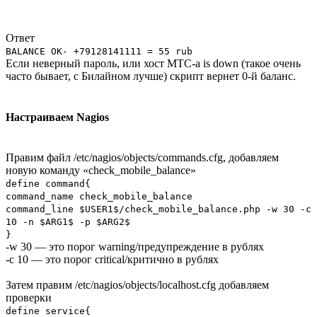
Ответ
BALANCE OK- +79128141111 = 55 rub
Если неверный пароль, или хост МТС-а is down (такое очень
часто бывает, с Билайном лучше) скрипт вернет 0-й баланс.
Настраиваем Nagios
Правим файл /etc/nagios/objects/commands.cfg, добавляем
новую команду «check_mobile_balance»
define command{
command_name check_mobile_balance
command_line $USER1$/check_mobile_balance.php -w 30 -c
10 -n $ARG1$ -p $ARG2$
}
-w 30 — это порог warning/предупреждение в рублях
-c 10 — это порог critical/критично в рублях
Затем правим /etc/nagios/objects/localhost.cfg добавляем
проверки
define service{