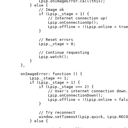
                Lpip.onImageError.call(this);

            } else {

                // Image ok

                if (Lpip._stage > 1) {

                    // Internet connection up!

                    Lpip.onConnectionUp();

                    Lpip.offline = !(Lpip.online = true
                }

                // Reset errors

                Lpip._stage = 0;

                // Continue requesting

                Lpip.watch();

            }

        },

        onImageError: function () {

            Lpip._stage += 1;

            if (Lpip._stage > 1) {

                if (Lpip._stage === 2) {

                    // User's internet connection down.
                    Lpip.onConnectionDown();

                    Lpip.offline = !(Lpip.online = fals
                }

                // Try reconnect

                window.setTimeout(Lpip.quick, Lpip.RECO
            } else {
