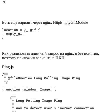
?>
Есть ещё вариант через nginx HttpEmptyGifModule
location = /_.gif {

  empty_gif;

Как реализовать длинный запрос на nginx я без понятия,
поэтому приложил вариант на ПХП.
Ping.js
/**

 * @fileOveriew Long Polling Image Ping

 */

(function (window, Image) {

    /**

     * Long Polling Image Ping

     * 

     * Way to detect user's inernet connection       

     */         
