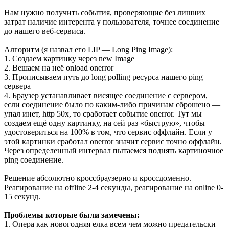
Нам нужно получить события, проверяющие без лишних
затрат наличие интерента у пользователя, точнее соединение
до нашего веб-сервиса.
Алгоритм (я назвал его LIP — Long Ping Image):
1. Создаем картинку через new Image
2. Вешаем на неё onload onerror
3. Прописываем путь до long polling ресурса нашего ping
сервера
4. Браузер устанавливает висящее соединение с сервером,
если соединение было по каким-либо причинам сброшено —
упал инет, http 50x, то сработает событие onerror. Тут мы
создаем ещё одну картинку, на сей раз «быструю», чтобы
удостовериться на 100% в том, что сервис оффлайн. Если у
этой картинки сработал onerror значит сервис точно оффлайн.
Через определенный интервал пытаемся поднять картиночное
ping соединение.
Решение абсолютно кроссбраузерно и кроссдоменно.
Реагирование на offline 2-4 секунды, реагирование на online 0-
15 секунд.
Проблемы которые были замечены:
1. Опера как новогодняя елка всем чем можно предательски