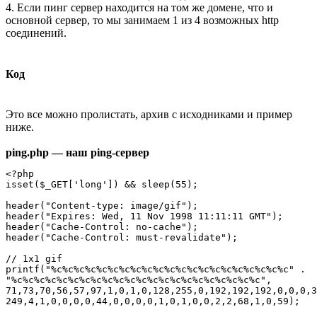
4. Если пинг сервер находится на том же домене, что и
основной сервер, то мы занимаем 1 из 4 возможных http
соединений.
Код
Это все можно пролистать, архив с исходниками и пример
ниже.
ping.php — наш ping-сервер
<?php

isset($_GET['long']) && sleep(55);

header("Content-type: image/gif");

header("Expires: Wed, 11 Nov 1998 11:11:11 GMT");

header("Cache-Control: no-cache");

header("Cache-Control: must-revalidate"); 

// 1x1 gif

printf("%c%c%c%c%c%c%c%c%c%c%c%c%c%c%c%c%c%c%c%c%c" . 

"%c%c%c%c%c%c%c%c%c%c%c%c%c%c%c%c%c%c%c%c%c%c",

71,73,70,56,57,97,1,0,1,0,128,255,0,192,192,192,0,0,0,3
249,4,1,0,0,0,0,44,0,0,0,0,1,0,1,0,0,2,2,68,1,0,59);
