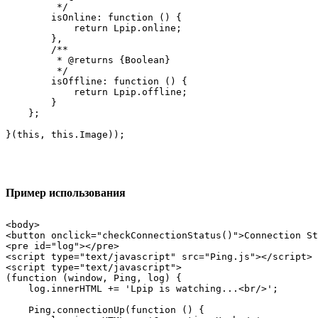
         */

        isOnline: function () {

            return Lpip.online;

        },

        /**

         * @returns {Boolean}

         */

        isOffline: function () {

            return Lpip.offline;

        }

    };

}(this, this.Image));
Пример использования
<body>

<button onclick="checkConnectionStatus()">Connection St
<pre id="log"></pre>

<script type="text/javascript" src="Ping.js"></script>

<script type="text/javascript">

(function (window, Ping, log) {

    log.innerHTML += 'Lpip is watching...<br/>';

    Ping.connectionUp(function () {
