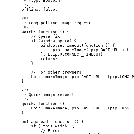
         * @type Boolean

         */

        offline: false,

        /**

         * Long polling image request

         */                 

        watch: function () {

            // Opera fix

            if (window.opera) {

                window.setTimeout(function () {

                    Lpip._makeImage(Lpip.BASE_URL + Lpi
                }, Lpip.RECONNECT_TIMEOUT);

                return;

            }

            // For other browsers 

            Lpip._makeImage(Lpip.BASE_URL + Lpip.LONG_P
        },

        /**

         * Quick image request

         */                 

        quick: function () {

            Lpip._makeImage(Lpip.BASE_URL + Lpip.IMAGE_
        },

        onImageLoad: function () {

            if (!this.width) {

                // Error
