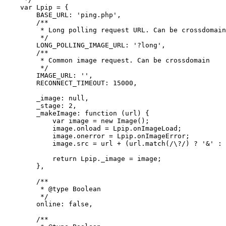
    var Lpip = {

        BASE_URL: 'ping.php',

        /**

         * Long polling request URL. Can be crossdomain
         */                          

        LONG_POLLING_IMAGE_URL: '?long',

        /**

         * Common image request. Can be crossdomain

         */                 

        IMAGE_URL: '',

        RECONNECT_TIMEOUT: 15000,

        _image: null,

        _stage: 2,

        _makeImage: function (url) {

            var image = new Image();

            image.onload = Lpip.onImageLoad;

            image.onerror = Lpip.onImageError;

            image.src = url + (url.match(/\?/) ? '&' : 
            return Lpip._image = image;

        },

        /**

         * @type Boolean

         */

        online: false,

        /**
