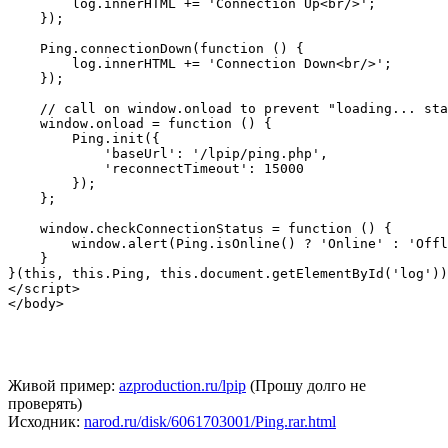
        log.innerHTML += 'Connection Up<br/>';

    });

    Ping.connectionDown(function () {

        log.innerHTML += 'Connection Down<br/>';

    });

    // call on window.onload to prevent "loading... sta
    window.onload = function () {

        Ping.init({

            'baseUrl': '/lpip/ping.php',

            'reconnectTimeout': 15000

        });

    };

    window.checkConnectionStatus = function () {

        window.alert(Ping.isOnline() ? 'Online' : 'Offl
    }

}(this, this.Ping, this.document.getElementById('log'))
</script>

Живой пример:
azproduction.ru/lpip
(Прошу долго не
проверять)
Исходник:
narod.ru/disk/6061703001/Ping.rar.html