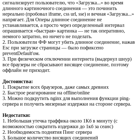
сигнализирует пользователю, что «Загрузка...» во время
длинного картиночного соединения — это починить
нереально (пробовал iframe, css url, sse) и вечная «Загрузка...»
напрягает. Для Оперы длинное соединение не
устанавливается, а просто через определенный интервал
опрашивается «быстрая» картинка — не так оперативно,
немного затратно, но ничего не поделать.
2. Пользователи ФФ могут убить длинное соединение, нажав
Esc при загрузке страницы — было пофиксено
preventDefault'ом.
3. При физическом отключении интернета (выдернул шнур)
все браузеры не сбрасывают висящее соединение, поэтому
оффлайн не приходит.
Достоинства:
1. Покрытие всех браузеров, даже самых древних
2. Быстрое реагирование на offline/online
3. Можно подкрутить nginx для выполнения функции ping-
сервера и получить мизерные издержки на стороне сервера.
Недостатки:
1. Небольшая утечка траффика около 1Кб в минуту (с
возможностью сократить издержки до 1кб за сеанс)
2. Необходимость поднятия Пинг сервера
3. Большое количество висящих соединений