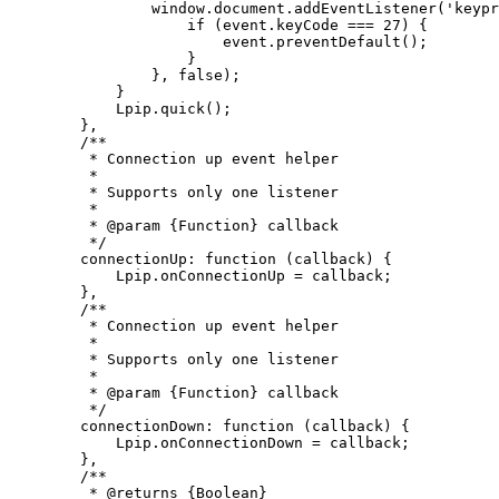
                window.document.addEventListener('keypr
                    if (event.keyCode === 27) {

                        event.preventDefault();    

                    }

                }, false);

            }

            Lpip.quick();

        },

        /**

         * Connection up event helper

         *

         * Supports only one listener

         *

         * @param {Function} callback

         */

        connectionUp: function (callback) {

            Lpip.onConnectionUp = callback;

        },

        /**

         * Connection up event helper

         *

         * Supports only one listener

         *

         * @param {Function} callback

         */

        connectionDown: function (callback) {

            Lpip.onConnectionDown = callback;

        },

        /**

         * @returns {Boolean}
