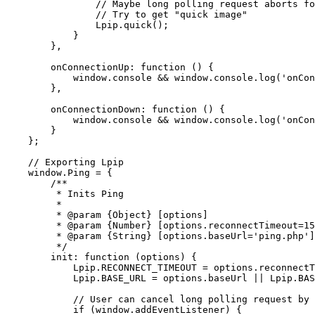
                // Maybe long polling request aborts fo
                // Try to get "quick image"

                Lpip.quick();

            }

        },

        onConnectionUp: function () {

            window.console && window.console.log('onCon
        },

        onConnectionDown: function () {

            window.console && window.console.log('onCon
        }

    };

    // Exporting Lpip         

    window.Ping = {

        /**

         * Inits Ping

         *

         * @param {Object} [options]

         * @param {Number} [options.reconnectTimeout=15
         * @param {String} [options.baseUrl='ping.php']

         */

        init: function (options) {

            Lpip.RECONNECT_TIMEOUT = options.reconnectT
            Lpip.BASE_URL = options.baseUrl || Lpip.BAS
            // User can cancel long polling request by 
            if (window.addEventListener) {
