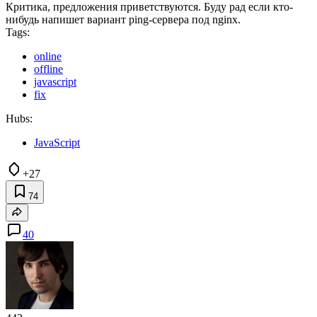
Критика, предложения приветствуются. Буду рад если кто-
нибудь напишет вариант ping-сервера под nginx.
Tags:
online
offline
javascript
fix
Hubs:
JavaScript
+27
74
40