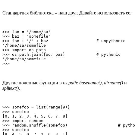
Стандартная библиотека – наш друг. Давайте использовать ее.
>>> foo = "/home/sa"

>>> baz = "somefile"

>>> foo + "/" + baz                    # unpythonic

'/home/sa/somefile'

>>> import os.path

>>> os.path.join(foo, baz)             # pythonic

'/home/sa/somefile'

Другие полезные функции в
os.path
:
basename()
,
dirname()
и
splitext()
.
>>> somefoo = list(range(9))

>>> somefoo

[0, 1, 2, 3, 4, 5, 6, 7, 8]

>>> import random

>>> random.shuffle(somefoo)                     # pytho
>>> somefoo

[8, 4, 5, 0, 7, 2, 6, 3, 1]
