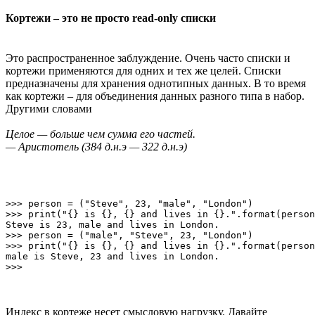
Кортежи – это не просто read-only списки
Это распространенное заблуждение. Очень часто списки и
кортежи применяются для одних и тех же целей. Списки
предназначены для хранения однотипных данных. В то время
как кортежи – для объединения данных разного типа в набор.
Другими словами
Целое — больше чем сумма его частей.
— Аристотель (384 д.н.э — 322 д.н.э)
>>> person = ("Steve", 23, "male", "London")

>>> print("{} is {}, {} and lives in {}.".format(person
Steve is 23, male and lives in London.

>>> person = ("male", "Steve", 23, "London")           
>>> print("{} is {}, {} and lives in {}.".format(person
male is Steve, 23 and lives in London.

Индекс в кортеже несет смысловую нагрузку. Давайте