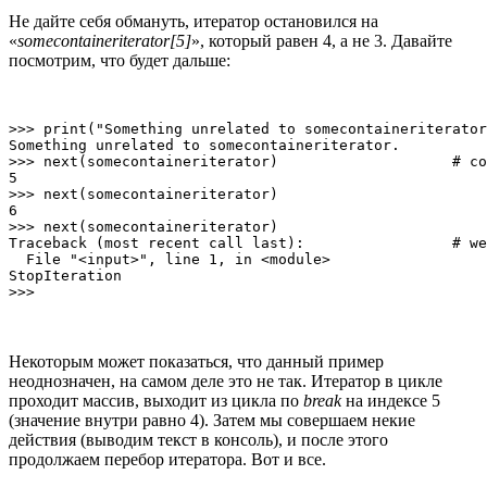
Не дайте себя обмануть, итератор остановился на
«
somecontaineriterator[5]
», который равен 4, а не 3. Давайте
посмотрим, что будет дальше:
>>> print("Something unrelated to somecontaineriterator
Something unrelated to somecontaineriterator.

>>> next(somecontaineriterator)                    # co
5

>>> next(somecontaineriterator)

6

>>> next(somecontaineriterator)

Traceback (most recent call last):                 # we
  File "<input>", line 1, in <module>

StopIteration

Некоторым может показаться, что данный пример
неоднозначен, на самом деле это не так. Итератор в цикле
проходит массив, выходит из цикла по
break
на индексе 5
(значение внутри равно 4). Затем мы совершаем некие
действия (выводим текст в консоль), и после этого
продолжаем перебор итератора. Вот и все.