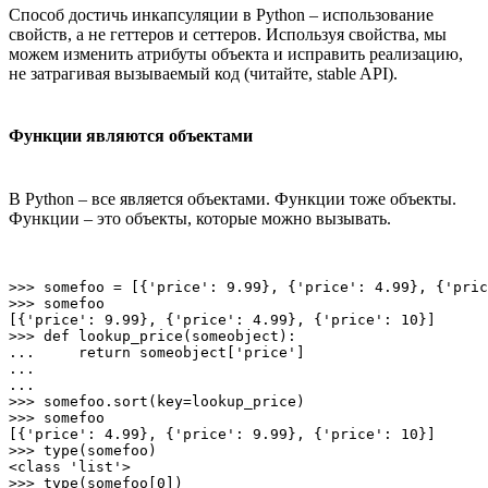
Способ достичь инкапсуляции в Python – использование
свойств, а не геттеров и сеттеров. Используя свойства, мы
можем изменить атрибуты объекта и исправить реализацию,
не затрагивая вызываемый код (читайте, stable API).
Функции являются объектами
В Python – все является объектами. Функции тоже объекты.
Функции – это объекты, которые можно вызывать.
>>> somefoo = [{'price': 9.99}, {'price': 4.99}, {'pric
>>> somefoo

[{'price': 9.99}, {'price': 4.99}, {'price': 10}]

>>> def lookup_price(someobject):

...     return someobject['price']

...

...

>>> somefoo.sort(key=lookup_price)                     
>>> somefoo

[{'price': 4.99}, {'price': 9.99}, {'price': 10}]      
>>> type(somefoo)

<class 'list'>

>>> type(somefoo[0])
