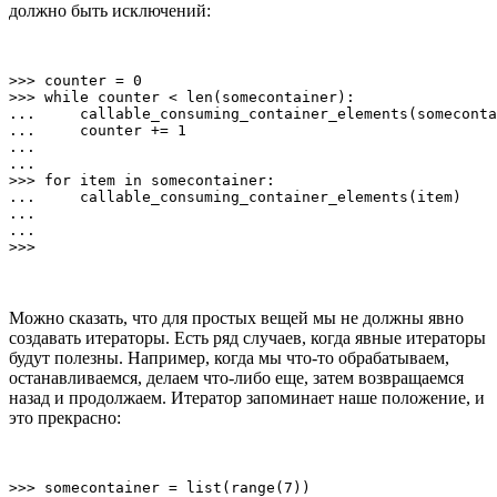
должно быть исключений:
>>> counter = 0                                        
>>> while counter < len(somecontainer):

...     callable_consuming_container_elements(someconta
...     counter += 1

...

...

>>> for item in somecontainer:                         
...     callable_consuming_container_elements(item)

...

...

Можно сказать, что для простых вещей мы не должны явно
создавать итераторы. Есть ряд случаев, когда явные итераторы
будут полезны. Например, когда мы что-то обрабатываем,
останавливаемся, делаем что-либо еще, затем возвращаемся
назад и продолжаем. Итератор запоминает наше положение, и
это прекрасно:
>>> somecontainer = list(range(7))
