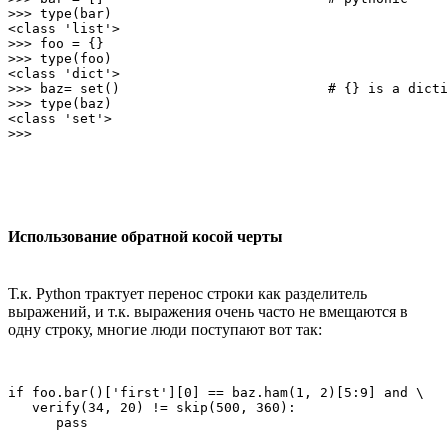
>>> type(bar)

<class 'list'>

>>> foo = {}

>>> type(foo)

<class 'dict'>

>>> baz= set()                          # {} is a dicti
>>> type(baz)

<class 'set'>

Использование обратной косой черты
Т.к. Python трактует перенос строки как разделитель
выражений, и т.к. выражения очень часто не вмещаются в
одну строку, многие люди поступают вот так:
if foo.bar()['first'][0] == baz.ham(1, 2)[5:9] and \   
   verify(34, 20) != skip(500, 360):
