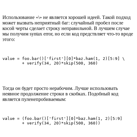
Использование «\» не является хорошей идеей. Такой подход
может вызвать неприятный баг: случайный пробел после
косой черты сделает строку неправильной. В лучшем случае
мы получим syntax error, но если код предствляет что-то вроде
этого:
value = foo.bar()['first'][0]*baz.ham(1, 2)[5:9] \     
Тогда он будет просто нерабочим. Лучше использовать
неявное продолжение строки в скобках. Подобный код
является пуленепробиваемым:
value = (foo.bar()['first'][0]*baz.ham(1, 2)[5:9]      