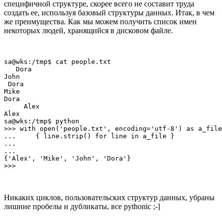
специфичной структуре, скорее всего не составит труда
создать ее, используя базовый структуры данных. Итак, в чем
же преимущества. Как мы можем получить список имен
некоторых людей, хранящийся в дисковом файле.
sa@wks:/tmp$ cat people.txt

   Dora

John

 Dora

Mike

Dora

     Alex

Alex

sa@wks:/tmp$ python

>>> with open('people.txt', encoding='utf-8') as a_file
...     { line.strip() for line in a_file }            
...

...

{'Alex', 'Mike', 'John', 'Dora'}

Никаких циклов, пользовательских структур данных, убраны
лишние пробелы и дубликаты, все pythonic ;-]