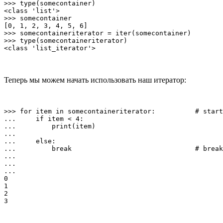
>>> type(somecontainer)

<class 'list'>

>>> somecontainer

[0, 1, 2, 3, 4, 5, 6]

>>> somecontaineriterator = iter(somecontainer)

>>> type(somecontaineriterator)

Теперь мы можем начать использовать наш итератор:
>>> for item in somecontaineriterator:          # start
...     if item < 4:

...         print(item)

...

...     else:

...         break                               # break
...

...

...

0

1

2
