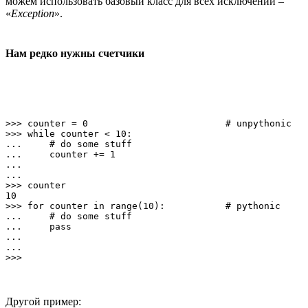
можем использовать базовый класс для всех исключений –
«
Exception
».
Нам редко нужны счетчики
>>> counter = 0                         # unpythonic

>>> while counter < 10:

...     # do some stuff

...     counter += 1

...

...

>>> counter

10

>>> for counter in range(10):           # pythonic

...     # do some stuff

...     pass

...

...

Другой пример: