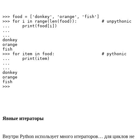
>>> food = ['donkey', 'orange', 'fish']

>>> for i in range(len(food)):          # unpythonic

...     print(food[i])

...

...

donkey

orange

fish

>>> for item in food:                   # pythonic

...     print(item)

...

...

donkey

orange

fish

Явные итераторы
Внутри Python использует много итераторов… для циклов не