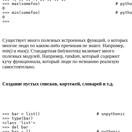
>>> max(somefoo)                                # pytho
8

>>> min(somefoo)                                # pytho
0

Существует много полезных встроенных функций, о которых
многие люди по каким-либо причинам не знают. Например,
min()
и
max()
. Стандартная библиотека включает много
полезных модулей. Например,
random
, который содержит
кучу функционала, который люди по незнанию реализую
самостоятельно.
Создание пустых списков, кортежей, словарей и т.д.
>>> bar = list()                        # unpythonic

>>> type(bar)

<class 'list'>

>>> del bar

>>> bar = []                            # pythonic
