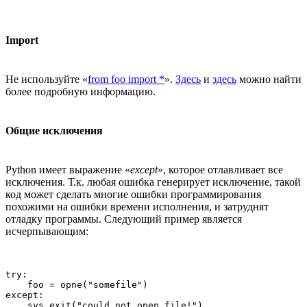
Import
Не используйте «
from foo import *
».
Здесь
и
здесь
можно найти
более подробную информацию.
Общие исключения
Python имеет выражение «
except
», которое отлавливает все
исключения. Т.к. любая ошибка генерирует исключение, такой
код может сделать многие ошибки программирования
похожими на ошибки времени исполнения, и затруднят
отладку программы. Следующий пример является
исчерпывающим:
try:

    foo = opne("somefile")                             
except:
