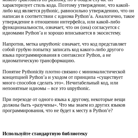
характеризует стиль кода. Поэтому утверждение, что какой-
либо код является pythonic, равносильно утверждению, что он
написан в соответствии с идиома Python’a. Аналогично, такое
утверждение в отношении интерфейса, или какой-либо
функциональности, означает, что он (она) согласуется с
идиомами Python’a и хорошо вписывается в экосистему.
Напротив, метка
unpythonic
означает, что код представляет
собой грубую попытку записать код какого-либо другого
языка программирования в синтаксисе Python, а не
идиоматическую трансформацию.
Понятие Pythonicity плотно связано с минималистической
концепцией Python’a и уходом от принципа «существует
много способов сделать это». Нечитабельный код, или
непонятные идиомы – все это unpythonic.
При переходе от одного языка к другому, некоторые вещи
должны быть «разучены». Что мы знаем из других языков
программирования, что не будет к месту в Python’e?
Используйте стандартную библиотеку