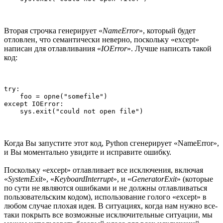
Вторая строчка генерирует «
NameError
», который будет
отловлен, что семантически неверно, поскольку «except»
написан для отлавливания «
IOError
». Лучше написать такой
код:
try:

    foo = opne("somefile")

except IOError:

Когда Вы запустите этот код, Python сгенерирует «NameError»,
и Вы моментально увидите и исправите ошибку.
Поскольку «except» отлавливает все исключения, включая
«
SystemExit
», «
KeyboardInterrupt
», и «
GeneratorExit
» (которые
по сути не являются ошибками и не должны отлавливаться
пользовательским кодом), использование голого «except» в
любом случае плохая идея. В ситуациях, когда нам нужно все-
таки покрыть все возможные исключительные ситуации, мы