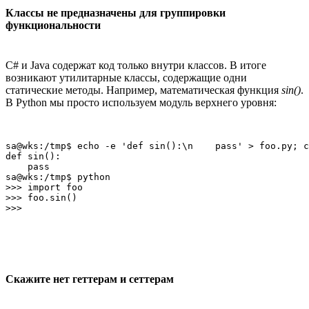
Классы не предназначены для группировки
функциональности
C# и Java содержат код только внутри классов. В итоге
возникают утилитарные классы, содержащие одни
статические методы. Например, математическая функция
sin()
.
В Python мы просто используем модуль верхнего уровня:
sa@wks:/tmp$ echo -e 'def sin():\n    pass' > foo.py; c
def sin():

    pass

sa@wks:/tmp$ python

>>> import foo

>>> foo.sin()

Скажите нет геттерам и сеттерам