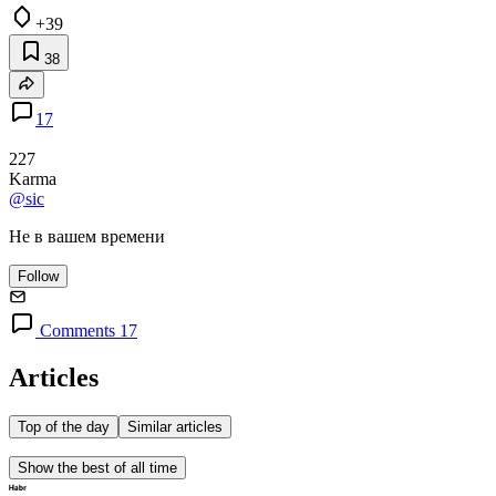
+39
38
17
227
Karma
@sic
Не в вашем времени
Follow
Comments 17
Articles
Top of the day
Similar articles
Show the best of all time