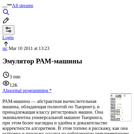
All streams
Login
sic
Mar 10 2011 at 13:23
Эмулятор РАМ-машины
3 min
12K
Abnormal programming
*
РАМ-машина — абстрактная вычислительная
машина, обладающая полнотой по Тьюрингу, и
принадлежащая классу регистровых машин. Она
эквивалентна универсальной машине Тьюринга,
при этом более наглядна и удобна в доказательстве
корректности алгоритмов. В этом топике я расскажу, как она
устроена и приложу ссылки на работающую имплементацию