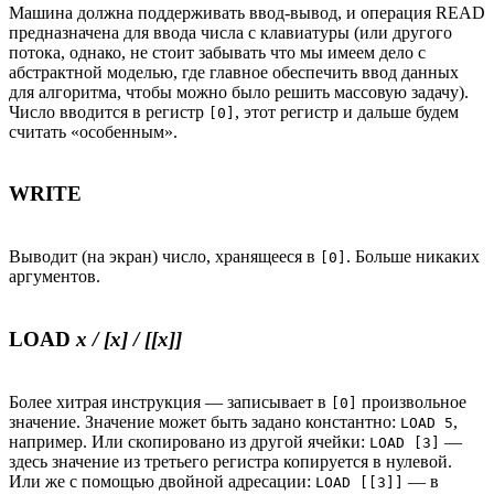
Машина должна поддерживать ввод-вывод, и операция READ
предназначена для ввода числа с клавиатуры (или другого
потока, однако, не стоит забывать что мы имеем дело с
абстрактной моделью, где главное обеспечить ввод данных
для алгоритма, чтобы можно было решить массовую задачу).
Число вводится в регистр
, этот регистр и дальше будем
[0]
считать «особенным».
WRITE
Выводит (на экран) число, хранящееся в
. Больше никаких
[0]
аргументов.
LOAD
x / [x] / [[x]]
Более хитрая инструкция — записывает в
произвольное
[0]
значение. Значение может быть задано константно:
,
LOAD 5
например. Или скопировано из другой ячейки:
—
LOAD [3]
здесь значение из третьего регистра копируется в нулевой.
Или же с помощью двойной адресации:
— в
LOAD [[3]]