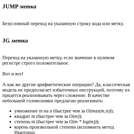
JUMP
метка
Безусловный переход на указанную строку кода или метку.
JG
метка
Переход на указанную метку, если значение в нулевом
регистре строго положительное.
Вот и все!
А как же другие арифметические операции? Да, классическая
модель не предполагает избыточных инструкций, поэтому их
придется реализовывать через сложение. В качестве
небольшой головоломки предлагаю реализовать:
умножение m на n (быстрее чем за
O(max(m,n))
);
квадрат m (быстрее чем за
O(m)
);
степень m (быстрее чем за
O(m * log(m))
);
корень произвольной степени (вспомнить метод
Ньютона).