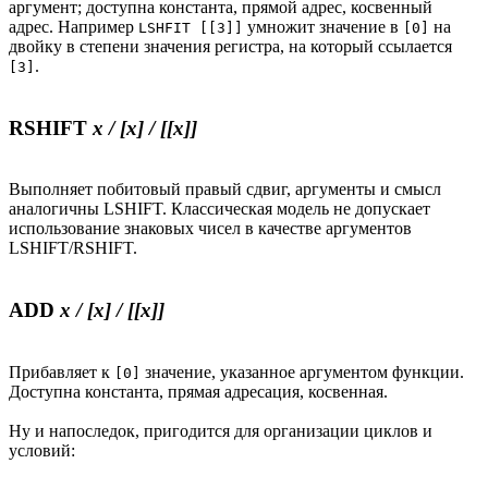
аргумент; доступна константа, прямой адрес, косвенный
адрес. Например
умножит значение в
на
LSHFIT [[3]]
[0]
двойку в степени значения регистра, на который ссылается
.
[3]
RSHIFT
x / [x] / [[x]]
Выполняет побитовый правый сдвиг, аргументы и смысл
аналогичны LSHIFT. Классическая модель не допускает
использование знаковых чисел в качестве аргументов
LSHIFT/RSHIFT.
ADD
x / [x] / [[x]]
Прибавляет к
значение, указанное аргументом функции.
[0]
Доступна константа, прямая адресация, косвенная.
Ну и напоследок, пригодится для организации циклов и
условий: