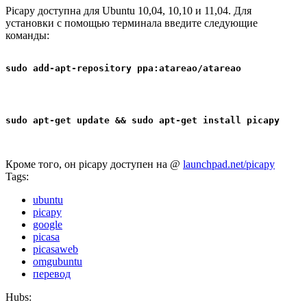
Picapy доступна для Ubuntu 10,04, 10,10 и 11,04. Для
установки с помощью терминала введите следующие
команды:
sudo add-apt-repository ppa:atareao/atareao
sudo apt-get update && sudo apt-get install picapy
Кроме того, он picapy доступен на @
launchpad.net/picapy
Tags:
ubuntu
picapy
google
picasa
picasaweb
omgubuntu
перевод
Hubs: