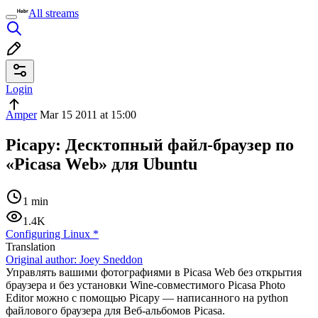
All streams
Login
Amper
Mar 15 2011 at 15:00
Picapy: Десктопный файл-браузер по
«Picasa Web» для Ubuntu
1 min
1.4K
Configuring Linux
*
Translation
Original author:
Joey Sneddon
Управлять вашими фотографиями в Picasa Web без открытия
браузера и без установки Wine-совместимого Picasa Photo
Editor можно с помощью Picapy — написанного на python
файлового браузера для Веб-альбомов Picasa.