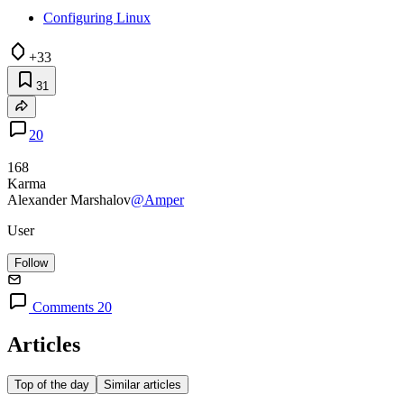
Configuring Linux
+33
31
20
168
Karma
Alexander Marshalov
@Amper
User
Follow
Comments 20
Articles
Top of the day
Similar articles