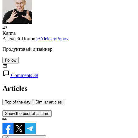
43
Karma
Алексей Попов
@AlekseyPopov
Продуктовый дизайнер
Follow
Comments 38
Articles
Top of the day
Similar articles
Show the best of all time