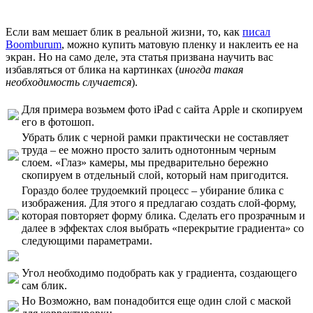
Если вам мешает блик в реальной жизни, то, как
писал
Boomburum
, можно купить матовую пленку и наклеить ее на
экран. Но на само деле, эта статья призвана научить вас
избавляться от блика на картинках (
иногда такая
необходимость случается
).
Для примера возьмем фото iPad с сайта Apple и скопируем
его в фотошоп.
Убрать блик с черной рамки практически не составляет
труда – ее можно просто залить однотонным черным
слоем. «Глаз» камеры, мы предварительно бережно
скопируем в отдельный слой, который нам пригодится.
Гораздо более трудоемкий процесс – убирание блика с
изображения. Для этого я предлагаю создать слой-форму,
которая повторяет форму блика. Сделать его прозрачным и
далее в эффектах слоя выбрать «перекрытие градиента» со
следующими параметрами.
Угол необходимо подобрать как у градиента, создающего
сам блик.
Но Возможно, вам понадобится еще один слой с маской