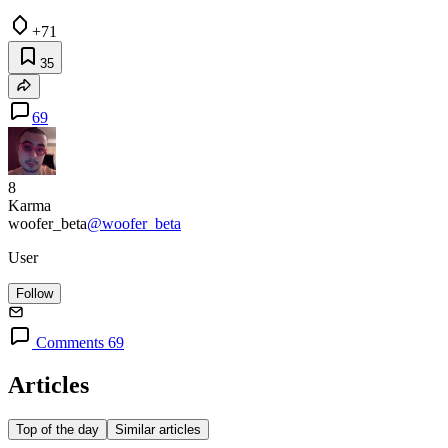
+71
35
69
8
Karma
woofer_beta
@woofer_beta
User
Follow
Comments 69
Articles
Top of the day
Similar articles