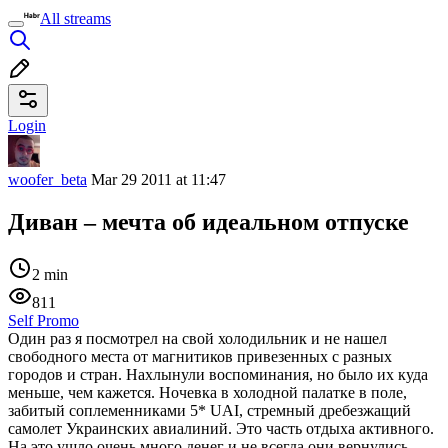
All streams
Login
woofer_beta
Mar 29 2011 at 11:47
Диван – мечта об идеальном отпуске
2 min
811
Self Promo
Один раз я посмотрел на свой холодильник и не нашел
свободного места от магнитиков привезенных с разных
городов и стран. Нахлынули воспоминания, но было их куда
меньше, чем кажется. Ночевка в холодной палатке в поле,
забитый соплеменниками 5* UAI, стремный дребезжащий
самолет Украинских авиалиний. Это часть отдыха активного.
На это ушло очень много денег и не всегда они вернулись