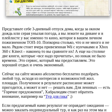
Представьте себе 3-дневный отпуск дома, когда за окном
дождь или серая унылая погода, а вы лежите на диване и в
плейлисте у вас именно то кино, которое в вашем личном
пожизненном ТОП-10. Попкорна столько, что и не много и не
мало. Рядом стоит вчера привезенная Wii с нунчаками и Xbox
360 с Kinect – наконец-то вы сравните их! А еще на столике
две книги, которые «все надо прочитать», но никак не было
времени. Это сервис, который мы предоставляем. Это
хороший отдых и очень экономный.
Сейчас на сайте можно абсолютно бесплатно подобрать
любой тур, исходя из интересов и возможностей жил.
площади. Полученное в результате расписание может
пригодится, а может и нет — решать вам. Для ленивых — есть
“Горячие предложения”, Хабралюдям стоит обратить
внимание, например на “
Тур для гика
” ;)
Если предлагаемый нами результат не оправдает ожидания —
можно заказать индивидуальный тур, и как раз на этом мы и