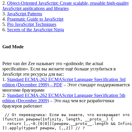
2.
Object-Oriented JavaScript: Create scalable, reusable high-quality
JavaScript applications and libraries
3.
JavaScript Patterns
4.
Pragmatic Guide to JavaScript
5.
Pro JavaScript Techniques
6.
Secrets of the JavaScript Ninja
God Mode
Peter van der Zee называет это «godmode; the actual
specification». Если вы желаете ещё больше углубиться в
JavaScript эти ресурсы для вас:
1.
Standard ECMA-262 ECMAScript Language Specification 3rd
edition (December 1999) – PDF
– Этот стандарт поддерживается
многими браузерами
2.
Standard ECMA-262 ECMAScript Language Specification 5th
edition (December 2009)
– Это над чем все разработчики
браузеров работают
 // От переводчика: Если вы знаете, что возвращает это 
(function pewpew(Infinity, length, __proto__) {

  return [,,~0.[0|0]][pewpew.__proto__.length && Infini