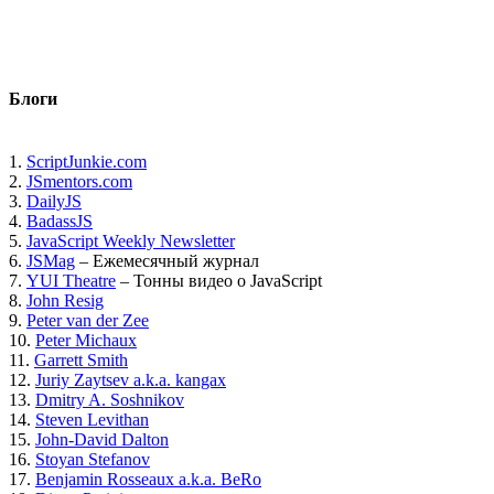
Блоги
1.
ScriptJunkie.com
2.
JSmentors.com
3.
DailyJS
4.
BadassJS
5.
JavaScript Weekly Newsletter
6.
JSMag
– Ежемесячный журнал
7.
YUI Theatre
– Тонны видео о JavaScript
8.
John Resig
9.
Peter van der Zee
10.
Peter Michaux
11.
Garrett Smith
12.
Juriy Zaytsev a.k.a. kangax
13.
Dmitry A. Soshnikov
14.
Steven Levithan
15.
John-David Dalton
16.
Stoyan Stefanov
17.
Benjamin Rosseaux a.k.a. BeRo