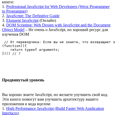
книги:
1.
Professional JavaScript for Web Developers (Wrox Programmer
to Programmer)
2.
JavaScript: The Definitive Guide
3.
Eloquent JavaScript
(Онлайн)
4.
DOM Scripting: Web Design with JavaScript and the Document
Object Model
– Не очень о JavaScript, но хороший ресурс для
изучения DOM
 // От переводчика: Если вы не знаете, что возвращает э
(function(){

    return typeof arguments;

Продвинутый уровень
Вы хорошо знаете JavaScript, но желаете улучшить свой код.
Эти книги помогут вам улучшить архитектуру вашего
приложения и кода вцелом:
1.
High Performance JavaScript (Build Faster Web Application
Interfaces)