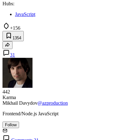
Hubs:
JavaScript
+156
1354
31
442
Karma
Mikhail Davydov
@azproduction
Frontend/Node.js JavaScript
Follow