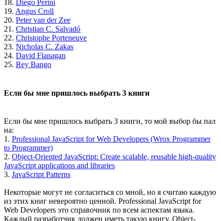
18.
Diego Perini
19.
Angus Croll
20.
Peter van der Zee
21.
Christian C. Salvadó
22.
Christophe Porteneuve
23.
Nicholas C. Zakas
24.
David Flanagan
25.
Rey Bango
Если бы мне пришлось выбрать 3 книги
Если бы мне пришлось выбрать 3 книги, то мой выбор бы пал
на:
1.
Professional JavaScript for Web Developers (Wrox Programmer
to Programmer)
2.
Object-Oriented JavaScript: Create scalable, reusable high-quality
JavaScript applications and libraries
3.
JavaScript Patterns
Некоторые могут не согласиться со мной, но я считаю каждую
из этих книг невероятно ценной. Professional JavaScript for
Web Developers это справочник по всем аспектам языка.
Каждый разработчик должен иметь такую книгу. Object-