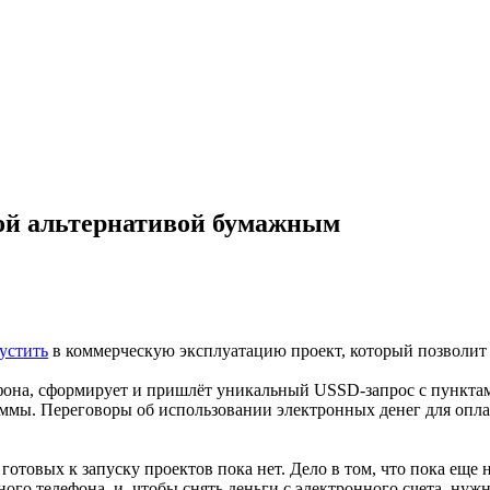
ой альтернативой бумажным
пустить
в коммерческую эксплуатацию проект, который позволит 
ефона, сформирует и пришлёт уникальный USSD-запрос с пункта
ммы. Переговоры об использовании электронных денег для оплат
готовых к запуску проектов пока нет. Дело в том, что пока еще 
ного телефона, и, чтобы снять деньги с электронного счета, н