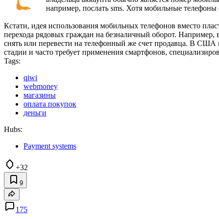
например, послать sms. Хотя мобильные телефоны е
Кстати, идея использования мобильных телефонов вместо плас
перехода рядовых граждан на безналичный оборот. Например, 
снять или перевести на телефонный же счет продавца. В США и
стадии и часто требует применения смартфонов, специализиро
Tags:
qiwi
webmoney
магазины
оплата покупок
деньги
Hubs:
Payment systems
+32
9
175