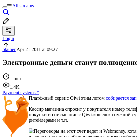
All streams
Login
blainer
Apr 21 2011 at 09:27
Электронные деньги станут полноценн
1 min
1.4K
Payment systems
*
Платёжный сервис Qiwi этим летом
собирается за
Кассир магазина спросит у покупателя номер тел
покупки и списывание с Qiwi-кошелька нужной су
ритейлерами и т.п.
Переговоры на этот счет ведет и Webmoney, хотя 
владельца аккаунта обычно является номер мобиль