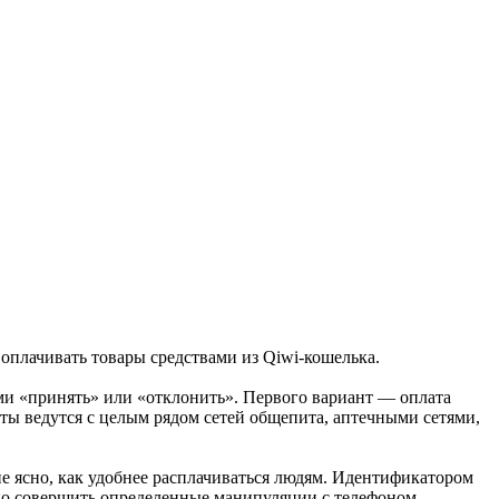
оплачивать товары средствами из Qiwi-кошелька.
ми «принять» или «отклонить». Первого вариант — оплата
ы ведутся с целым рядом сетей общепита, аптечными сетями,
не ясно, как удобнее расплачиваться людям.
Идентификатором
ужно совершить определенные манипуляции с телефоном —