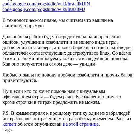
code.google.com/p/ogstudio/wiki/InstallMJIN
code.google.com/p/ogstudio/wiki/InstallMJ
В технологическом плане, мы считаем что вышли на
финишную прямую.
Дальнейшая работа будет сосредоточена на исправлении
ошибок, улучшении юзабилити и внешнего вида игры,
добавлении инсталлера, а также сборке deb и rpm пакетов для
обладателей соответствующих дистрибутивов linux. Со всеми
этими планами попробуем уложиться в следующие полгода.
Как оно получится на самом деле — увидим.
Любые отзывы по поводу проблем юзабилити и прочих багов
приветствуются.
Ну и если кто-то хочет помочь нам с визуальным
оформлением игры — будем рады. К сожалению, ничего
кроме строчки в титрах предложить не можем.
P.S. В комментариях к прошлому топику один из хабралюдей
интересовался потраченным на разработку временем. Рассказ
kornerr
об этом опубликован
на этой странице
.
Tags: