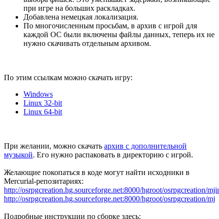
при игре на больших раскладках.
Добавлена немецкая локализация.
По многочисленным просьбам, в архив с игрой для
каждой ОС были включены файлы данных, теперь их не
нужно скачивать отдельным архивом.
По этим ссылкам можно скачать игру:
Windows
Linux 32-bit
Linux 64-bit
При желании, можно скачать
архив с дополнительной
музыкой
. Его нужно распаковать в директорию с игрой.
Желающие покопаться в коде могут найти исходники в
Mercurial-репозитариях:
http://osrpgcreation.hg.sourceforge.net:8000/hgroot/osrpgcreation/mji
http://osrpgcreation.hg.sourceforge.net:8000/hgroot/osrpgcreation/mj
Подробные инструкции по сборке здесь: