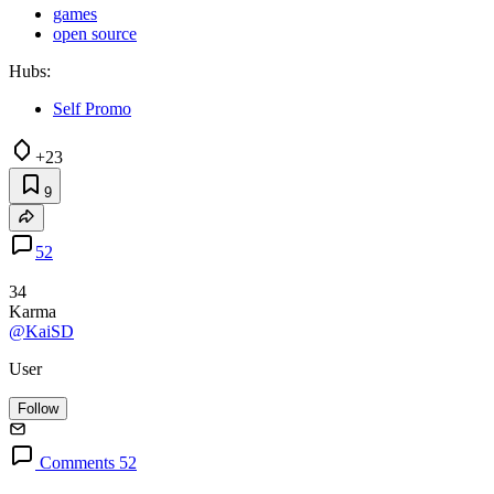
games
open source
Hubs:
Self Promo
+23
9
52
34
Karma
@KaiSD
User
Follow
Comments 52