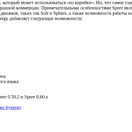
, который может использоваться «из коробки». Но, что самое гл
ронной коммерции. Примечательными особенностями Spree явля
ижков, таких так Solr и Sphinx, а также возможность работы н
nergy добавляет следующие возможности:
ина
ого языка
ee 0.50.2 и Spree 0.60.x
ке Synergy