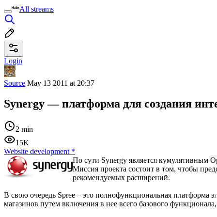
All streams
Login
Source
May 13 2011 at 20:37
Synergy — платформа для создания инт
2 min
15K
Website development
*
По сути Synergy является кумулятивным 
Миссия проекта состоит в том, чтобы пре
рекомендуемых расширений.
В свою очередь Spree – это полнофункциональная платформа эл
магазинов путем включения в нее всего базового функционала,