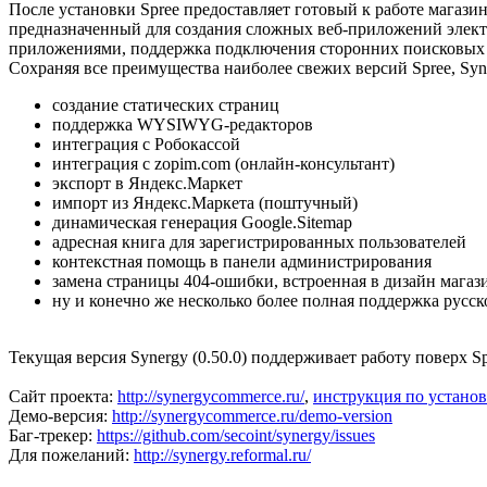
После установки Spree предоставляет готовый к работе магазин
предназначенный для создания сложных веб-приложений элект
приложениями, поддержка подключения сторонних поисковых дв
Сохраняя все преимущества наиболее свежих версий Spree, Sy
создание статических страниц
поддержка WYSIWYG-редакторов
интеграция с Робокассой
интеграция с zopim.com (онлайн-консультант)
экспорт в Яндекс.Маркет
импорт из Яндекс.Маркета (поштучный)
динамическая генерация Google.Sitemap
адресная книга для зарегистрированных пользователей
контекстная помощь в панели администрирования
замена страницы 404-ошибки, встроенная в дизайн магаз
ну и конечно же несколько более полная поддержка русск
Текущая версия Synergy (0.50.0) поддерживает работу поверх Spr
Сайт проекта:
http://synergycommerce.ru/
,
инструкция по установ
Демо-версия:
http://synergycommerce.ru/demo-version
Баг-трекер:
https://github.com/secoint/synergy/issues
Для пожеланий:
http://synergy.reformal.ru/