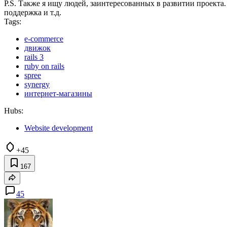
P.S. Также я ищу людей, заинтересованных в развитии проект
поддержка и т.д.
Tags:
e-commerce
движок
rails 3
ruby on rails
spree
synergy
интернет-магазины
Hubs:
Website development
+45
167
45