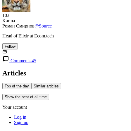
103
Karma
Роман Смирнов
@Source
Head of Elixir at Ecom.tech
Follow
Comments 45
Articles
Top of the day
Similar articles
Show the best of all time
Your account
Log in
Sign up