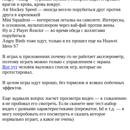
врагов и кровь, кровь вокруг.
Air Hockey Speed — иногда весело порубиться друг против
друга в аэрохоккей
Mini Squadron — интересная леталка на самолете. Интересна,
в основном, мультиплеером через вай-фай против жены.
Ну и 2 Player Reactor — во время обеда с коллегами
порубиться.
Angry Birds тоже идут, только я их прошел еще на Huawei
Ideos S7
В играх и приложениях почему-то не работает акселерометр,
поэтому играть можно только с управлением с экрана.
Вот тут
человек выложил список игр, которые он
протестировал.
В целом игры идут хорошо, без тормозов и всяких побочных
эффектов.
Еще задавали вопрос насчет просмотра видео — к сожалению
я не пробовал его смотреть. Если скинете мне тест-набор
видео с разными характеристиками (пережатое, hd и т.д. — я
могу попробовать его посмотреть и сказать которое
нормально играет, а какое не очень)