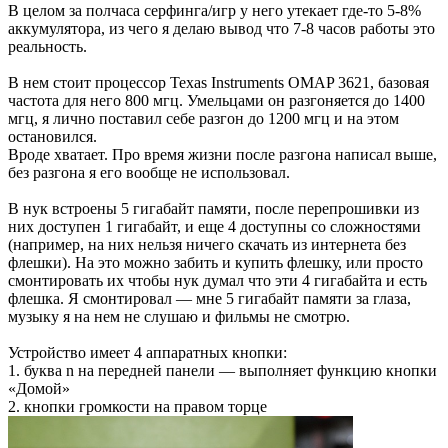
В целом за полчаса серфинга/игр у него утекает где-то 5-8%
аккумулятора, из чего я делаю вывод что 7-8 часов работы это
реальность.
В нем стоит процессор Texas Instruments OMAP 3621, базовая
частота для него 800 мгц. Умельцами он разгоняется до 1400
мгц, я лично поставил себе разгон до 1200 мгц и на этом
остановился.
Вроде хватает. Про время жизни после разгона написал выше,
без разгона я его вообще не использовал.
В нук встроены 5 гигабайт памяти, после перепрошивки из
них доступен 1 гигабайт, и еще 4 доступны со сложностями
(например, на них нельзя ничего скачать из интернета без
флешки). На это можно забить и купить флешку, или просто
смонтировать их чтобы нук думал что эти 4 гигабайта и есть
флешка. Я смонтировал — мне 5 гигабайт памяти за глаза,
музыку я на нем не слушаю и фильмы не смотрю.
Устройство имеет 4 аппаратных кнопки:
1. буква n на передней панели — выполняет функцию кнопки
«Домой»
2. кнопки громкости на правом торце