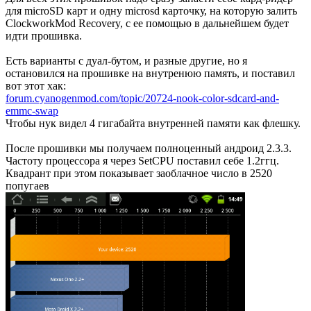
для microSD карт и одну microsd карточку, на которую залить
ClockworkMod Recovery, с ее помощью в дальнейшем будет
идти прошивка.
Есть варианты с дуал-бутом, и разные другие, но я
остановился на прошивке на внутренюю память, и поставил
вот этот хак:
forum.cyanogenmod.com/topic/20724-nook-color-sdcard-and-
emmc-swap
Чтобы нук видел 4 гигабайта внутренней памяти как флешку.
После прошивки мы получаем полноценный андроид 2.3.3.
Частоту процессора я через SetCPU поставил себе 1.2ггц.
Квадрант при этом показывает заоблачное число в 2520
попугаев