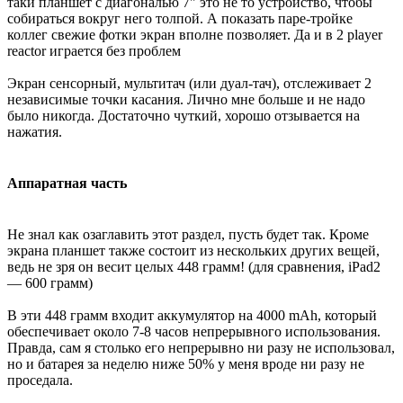
таки планшет с диагональю 7" это не то устройство, чтобы
собираться вокруг него толпой. А показать паре-тройке
коллег свежие фотки экран вполне позволяет. Да и в 2 player
reactor играется без проблем
Экран сенсорный, мультитач (или дуал-тач), отслеживает 2
независимые точки касания. Лично мне больше и не надо
было никогда. Достаточно чуткий, хорошо отзывается на
нажатия.
Аппаратная часть
Не знал как озаглавить этот раздел, пусть будет так. Кроме
экрана планшет также состоит из нескольких других вещей,
ведь не зря он весит целых 448 грамм! (для сравнения, iPad2
— 600 грамм)
В эти 448 грамм входит аккумулятор на 4000 mAh, который
обеспечивает около 7-8 часов непрерывного использования.
Правда, сам я столько его непрерывно ни разу не использовал,
но и батарея за неделю ниже 50% у меня вроде ни разу не
проседала.