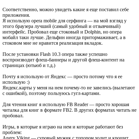
Соответственно, можно увидеть какие я еще поставил себе
приложения.
Я использую opera mobile для серфинга — на мой взгляд у
этого браузера лучший (самый удобный и отзывчивый)
интерфейс. Пробовал еще стоковый и Dolphin, но опера
мобайл таки лучше. Дельфин иногда притормаживает, а в
стоковом мне не нравится реализация вкладок.
После установки Flash 10.3 опера также успешно
воспроизводит флеш-баннеры и другой флеш-контент на
страницах (ютьюб и т.д.)
Почту я использую от Яндекс — просто потому что я ее
использую :)
Яндекс.карты у меня на нем почему-то не завелись (вылетают
с ошибкой), поэтому пользуюсь гугл-картами.
Для чтения книг я использую FB Reader — просто хорошая
читалка для книг в формате FB2. В других форматах читать не
пробовал.
Игры, в которые я играю на нем и которые работают без
проблем:
Angry Viking — суровый мужик с топором ходит и крошит