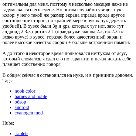
оптимальны для меня, поэтому я несколько месяцев даже не
задумывался о его смене. Но потом случайно увидел нук
колор: у него такой же размер экрана (правда вроде другое
соотношение сторон, по крайней мере в руках нук держать
удобней). В хувее были 3g и gps, которых тут нет, зато тут
андроид 2.3.3 против 2.1 (правда уже вышла 2.2, но 2.3 то
всяко круче) в хувее, гораздо более качественный экран и
более высокое качество сборки + больше встроенной памяти.
А до этого я некоторое время пользовался нетбуком от асус,
который сломался, я сдал его по гарантии и начал искать себе
планшет собственно говоря.
В общем сейчас я остановился на нуке, и в принципе доволен.
Tags:
nook color
barnes and noble
обзор
android
cyanogen mod
Hubs:
Tablets