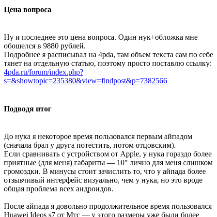
Цена вопроса
Ну и последнее это цена вопроса. Один нук+обложка мне
обошелся в 9880 рублей.
Подробнее я расписывал на 4pda, там объем текста сам по себе
тянет на отдельную статью, поэтому просто поставлю ссылку:
4pda.ru/forum/index.php?
s=&showtopic=235380&view=findpost&p=7382566
Подводя итог
До нука я некоторое время пользовался первым айпадом
(сначала брал у друга потестить, потом отцовским).
Если сравнивать с устройством от Apple, у нука гораздо более
приятные (для меня) габариты — 10" лично для меня слишком
громоздки. В минусы стоит зачислить то, что у айпада более
отзывчивый интерфейс визуально, чем у нука, но это вроде
общая проблема всех андроидов.
После айпада я довольно продолжительное время пользовался
Huawei Ideos s7 от Мтс — у этого размеры уже были более