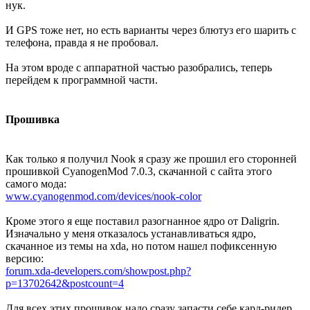
нук.
И GPS тоже нет, но есть варианты через блютуз его шарить с
телефона, правда я не пробовал.
На этом вроде с аппаратной частью разобрались, теперь
перейдем к программной части.
Прошивка
Как только я получил Nook я сразу же прошил его сторонней
прошивкой CyanogenMod 7.0.3, скачанной с сайта этого
самого мода:
www.cyanogenmod.com/devices/nook-color
Кроме этого я еще поставил разогнанное ядро от Daligrin.
Изначально у меня отказалось устанавливаться ядро,
скачанное из темы на xda, но потом нашел пофиксенную
версию:
forum.xda-developers.com/showpost.php?
p=13702642&postcount=4
Для всех этих прошивок надо сразу запасти себе кард-ридер