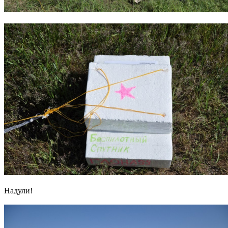
Надули!