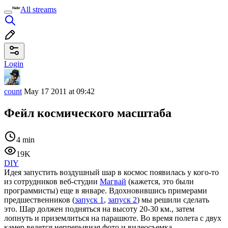
All streams
Login
count
May 17 2011 at 09:42
Фейл космического масштаба
4 min
19K
DIY
Идея запустить воздушный шар в космос появилась у кого-то
из сотрудников веб-студии
Магвай
(кажется, это были
программисты) еще в январе. Вдохновившись примерами
предшественников (
запуск 1
,
запуск 2
) мы решили сделать
это. Шар должен подняться на высоту 20-30 км., затем
лопнуть и приземлиться на парашюте. Во время полета с двух
камер ведется непрерывная фото и видеосъемка.