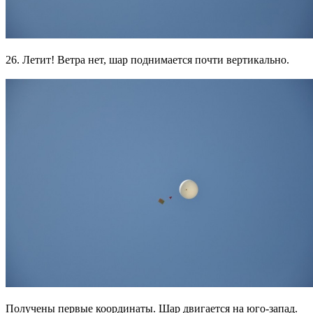
26. Летит! Ветра нет, шар поднимается почти вертикально.
Получены первые координаты. Шар двигается на юго-запад.