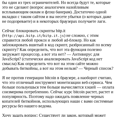
бы один из трех ограничителей. Но всегда будут те, которые
это не сделают (вопрос аналогичен назойливым
всплывающим окнам и флэш банерам). Достаточно одной
вкладки с таким сайтом и вы несете убытки (о которых даже
не подозреваете) и в некоторых браузерах получаете лаги.
Сейчас блокировать скрипты bitp.it
(
) не сложно, с этим
http:
//api.bitp.it/bitp.it.js
справится любой прокси и любой ad-блокер. Но как
заблокировать вшитый в код скрипт, разбросанный по всему
скрипту? Как определить, что вот эта функция полезно
загружает процессор, а вот эта нет? — Антивирус для
JavaScript? (статически анализировать JavaScript код нет
смысла) Как определить что вот на этом сайте можно
добывать биткойны, а вот на этом нельзя? — Черный список?
Я не против генерации bitcoin в браузере, а наоборот считаю,
что это отличный инструмент монетизации веб-сервиса. Чем
больше пользуешься тем больше вычисляется хэшей — оплата
соизмерима потреблению. Сейчас курс bitcoin растет, растет и
популярность. Поэтому надо ожидать появление черных
копателей биткойнов, использующих наши с вами системные
ресурсы без нашего ведома.
Хочу задать вопрос: Существует ли закон, который может