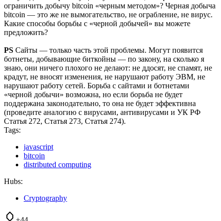
ограничить добычу bitcoin «черным методом»? Черная добыча
bitcoin — это же не вымогательство, не ограбление, не вирус.
Какие способы борьбы с «черной добычей» вы можете
предложить?
PS
Сайты — только часть этой проблемы. Могут появится
ботнеты, добывающие биткойны — по закону, на сколько я
знаю, они ничего плохого не делают: не ддосят, не спамят, не
крадут, не вносят изменения, не нарушают работу ЭВМ, не
нарушают работу сетей. Борьба с сайтами и ботнетами
«черной добычи» возможна, но если борьба не будет
поддержана законодательно, то она не будет эффективна
(проведите аналогию с вирусами, антивирусами и УК РФ
Статья 272, Статья 273, Статья 274).
Tags:
javascript
bitcoin
distributed computing
Hubs:
Cryptography
+44