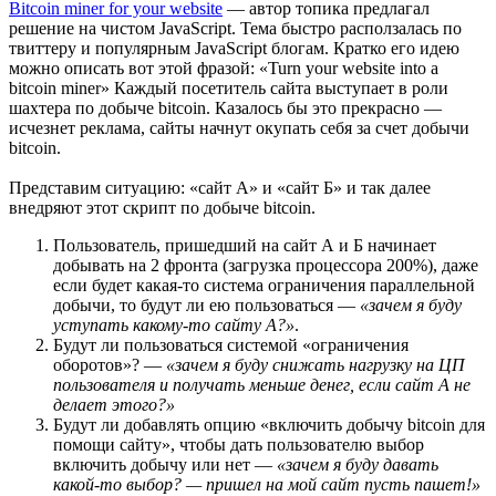
Bitcoin miner for your website
— автор топика предлагал
решение на чистом JavaScript. Тема быстро расползалась по
твиттеру и популярным JavaScript блогам. Кратко его идею
можно описать вот этой фразой: «Turn your website into a
bitcoin miner» Каждый посетитель сайта выступает в роли
шахтера по добыче bitcoin. Казалось бы это прекрасно —
исчезнет реклама, сайты начнут окупать себя за счет добычи
bitcoin.
Представим ситуацию: «сайт А» и «сайт Б» и так далее
внедряют этот скрипт по добыче bitcoin.
Пользователь, пришедший на сайт А и Б начинает
добывать на 2 фронта (загрузка процессора 200%), даже
если будет какая-то система ограничения параллельной
добычи, то будут ли ею пользоваться —
«зачем я буду
уступать какому-то сайту А?»
.
Будут ли пользоваться системой «ограничения
оборотов»? —
«зачем я буду снижать нагрузку на ЦП
пользователя и получать меньше денег, если сайт А не
делает этого?»
Будут ли добавлять опцию «включить добычу bitcoin для
помощи сайту», чтобы дать пользователю выбор
включить добычу или нет —
«зачем я буду давать
какой-то выбор? — пришел на мой сайт пусть пашет!»