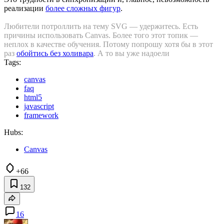
реализации
более сложных фигур
.
Любители потроллить на тему SVG — удержитесь. Есть
причины использовать Canvas. Более того этот топик —
неплох в качестве обучения. Потому попрошу хотя бы в этот
раз
обойтись без холивара
. А то вы уже надоели
Tags:
canvas
faq
html5
javascript
framework
Hubs:
Canvas
+66
132
16