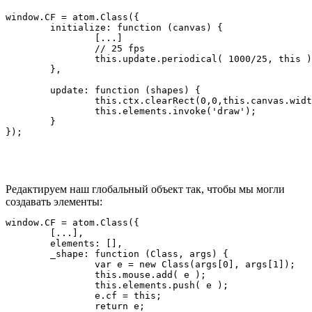
window.CF = atom.Class({

	initialize: function (canvas) {

		[...]

		// 25 fps

		this.update.periodical( 1000/25, this );

	},

	update: function (shapes) {

		this.ctx.clearRect(0,0,this.canvas.width, this.canvas.height);

		this.elements.invoke('draw');

	}

Редактируем наш глобальный объект так, чтобы мы могли
создавать элементы:
window.CF = atom.Class({

	[...],

	elements: [],

	_shape: function (Class, args) {

		var e = new Class(args[0], args[1]);

		this.mouse.add( e );

		this.elements.push( e );

		e.cf = this;

		return e;
