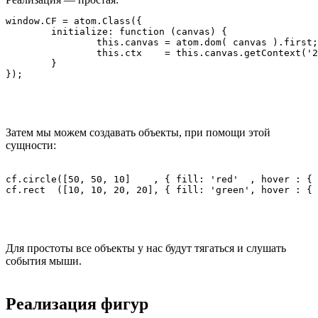
window.CF = atom.Class({

	initialize: function (canvas) {

		this.canvas = atom.dom( canvas ).first;

		this.ctx    = this.canvas.getContext('2d');

	}

Затем мы можем создавать объекты, при помощи этой
сущности:
cf.circle([50, 50, 10]    , { fill: 'red'  , hover : { 
Для простоты все объекты у нас будут тягаться и слушать
события мыши.
Реализация фигур