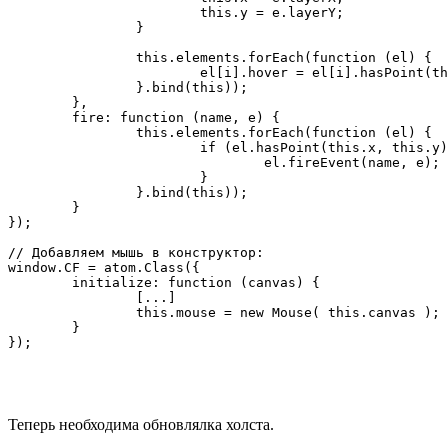
			this.y = e.layerY;

		}

		this.elements.forEach(function (el) {

			el[i].hover = el[i].hasPoint(this.x, this.y)

		}.bind(this));

	},

	fire: function (name, e) {

		this.elements.forEach(function (el) {

			if (el.hasPoint(this.x, this.y)) {

				el.fireEvent(name, e);

			}

		}.bind(this));

	}

});

// Добавляем мышь в конструктор:

window.CF = atom.Class({

	initialize: function (canvas) {

		[...]

		this.mouse = new Mouse( this.canvas );

	}

Теперь необходима обновлялка холста.