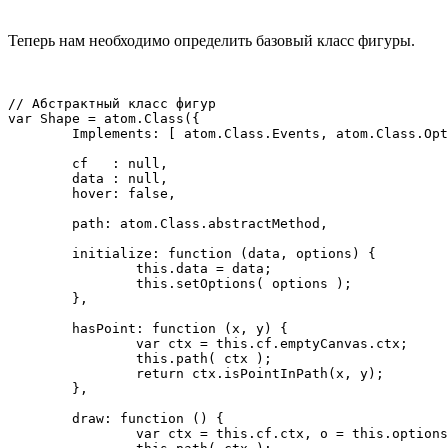
Теперь нам необходимо определить базовый класс фигуры.
// Абстрактный класс фигур

var Shape = atom.Class({

	Implements: [ atom.Class.Events, atom.Class.Options ],

	cf   : null,

	data : null,

	hover: false,

	path: atom.Class.abstractMethod,

	initialize: function (data, options) {

		this.data = data;

		this.setOptions( options );

	},

	hasPoint: function (x, y) {

		var ctx = this.cf.emptyCanvas.ctx;

		this.path( ctx );

		return ctx.isPointInPath(x, y);

	},

	draw: function () {

		var ctx = this.cf.ctx, o = this.options;
