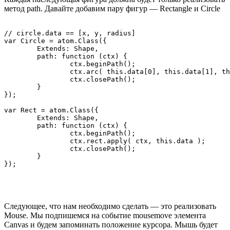
метод path. Давайте добавим пару фигур — Rectangle и Circle
// circle.data == [x, y, radius]

var Circle = atom.Class({

	Extends: Shape,

	path: function (ctx) {

		ctx.beginPath();

		ctx.arc( this.data[0], this.data[1], this.data[2], 0, Math.PI * 2, false );

		ctx.closePath();

	}

});

var Rect = atom.Class({

	Extends: Shape,

	path: function (ctx) {

		ctx.beginPath();

		ctx.rect.apply( ctx, this.data );

		ctx.closePath();

	}

Следующее, что нам необходимо сделать — это реализовать
Mouse. Мы подпишемся на событие mousemove элемента
Canvas и будем запоминать положение курсора. Мышь будет