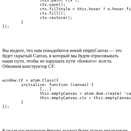
		this.path( ctx );

		ctx.save();

		ctx.fillStyle = this.hover ? o.hover.fill : o.fill;

		ctx.fill();

		ctx.restore();

	}

Вы видите, что нам понадобится некий emptyCanvas — это
будет скрытый Canvas, в который мы будем отрисовывать
наши пути, чтобы не нарушать пути «боевого» холста.
Обновим конструктор CF:
window.CF = atom.Class({

	initialize: function (canvas) {

		[...]

		this.emptyCanvas = atom.dom.create( 'canvas', { width: 1, height: 1 }).first;

		this.emptyCanvas.ctx = this.emptyCanvas.getContext('2d');

	}

Каждая наследующая фигура должна будет только реализовать