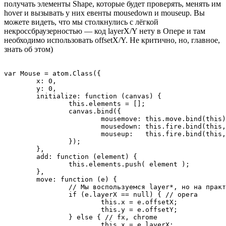
получать элементы Shape, которые будет проверять, менять им
hover и вызывать у них евенты mousedown и mouseup. Вы
можете видеть, что мы столкнулись с лёгкой
некроссбраузерностью — код layerX/Y нету в Опере и там
необходимо использовать offsetX/Y. Не критично, но, главное,
знать об этом)
var Mouse = atom.Class({

	x: 0, 

	y: 0,

	initialize: function (canvas) {

		this.elements = [];

		canvas.bind({

			mousemove: this.move.bind(this),

			mousedown: this.fire.bind(this, 'mousedown'),

			mouseup:   this.fire.bind(this, 'mouseup'  )

		});

	},

	add: function (element) {

		this.elements.push( element );

	},

	move: function (e) {

		// Мы воспользуемся layer*, но на практике нужен более надёжный способ

		if (e.layerX == null) { // opera

			this.x = e.offsetX;

			this.y = e.offsetY;

		} else { // fx, chrome

			this.x = e.layerX;
