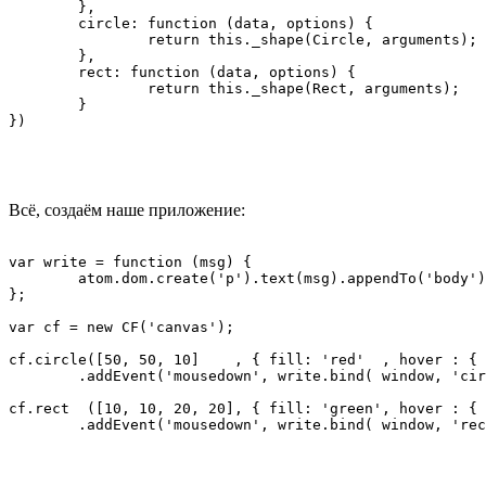
	},

	circle: function (data, options) {

		return this._shape(Circle, arguments);

	},

	rect: function (data, options) {

		return this._shape(Rect, arguments);

	}

Всё, создаём наше приложение:
var write = function (msg) {

	atom.dom.create('p').text(msg).appendTo('body');

};

var cf = new CF('canvas');

cf.circle([50, 50, 10]    , { fill: 'red'  , hover : { 
	.addEvent('mousedown', write.bind( window, 'circle mousedown' ));

cf.rect  ([10, 10, 20, 20], { fill: 'green', hover : { 