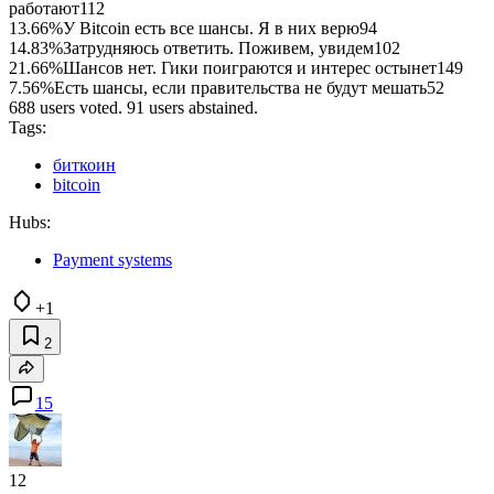
работают
112
13.66%
У Bitcoin есть все шансы. Я в них верю
94
14.83%
Затрудняюсь ответить. Поживем, увидем
102
21.66%
Шансов нет. Гики поиграются и интерес остынет
149
7.56%
Есть шансы, если правительства не будут мешать
52
688 users voted. 91 users abstained.
Tags:
биткоин
bitcoin
Hubs:
Payment systems
+1
2
15
12