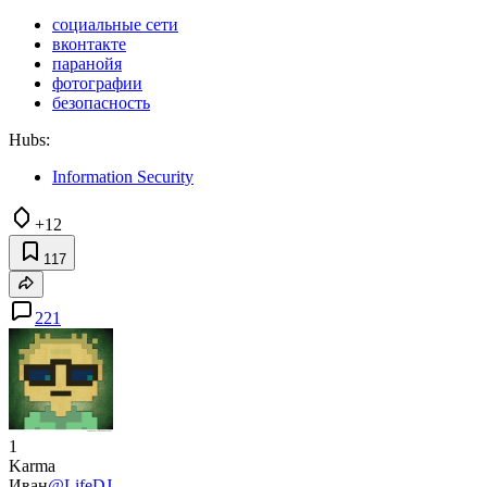
социальные сети
вконтакте
паранойя
фотографии
безопасность
Hubs:
Information Security
+12
117
221
1
Karma
Иван
@LifeDJ