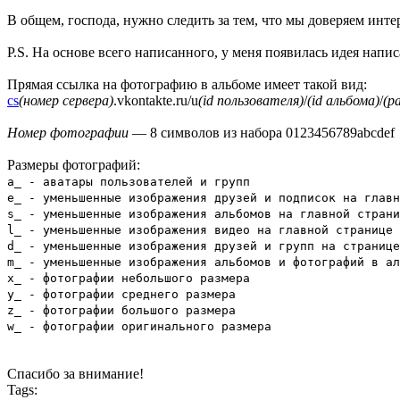
В общем, господа, нужно следить за тем, что мы доверяем инт
P.S. На основе всего написанного, у меня появилась идея нап
Прямая ссылка на фотографию в альбоме имеет такой вид:
cs
(номер сервера)
.vkontakte.ru/u
(id пользователя)
/
(id альбома)
/
(р
Номер фотографии
— 8 символов из набора 0123456789abcdef
Размеры фотографий:
a_ - аватары пользователей и групп
e_ - уменьшенные изображения друзей и подписок на главн
s_ - уменьшенные изображения альбомов на главной страни
l_ - уменьшенные изображения видео на главной странице
d_ - уменьшенные изображения друзей и групп на странице
m_ - уменьшенные изображения альбомов и фотографий в ал
x_ - фотографии небольшого размера
y_ - фотографии среднего размера
z_ - фотографии большого размера
w_ - фотографии оригинального размера
Спасибо за внимание!
Tags: