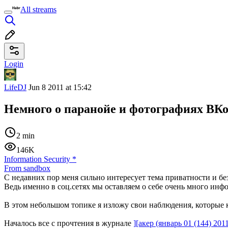
All streams
Login
LifeDJ
Jun 8 2011 at 15:42
Немного о паранойе и фотографиях ВК
2 min
146K
Information Security
*
From sandbox
С недавних пор меня сильно интересует тема приватности и без
Ведь именно в соц.сетях мы оставляем о себе очень много инфо
В этом небольшом топике я изложу свои наблюдения, которые
Началось все с прочтения в журнале
][акер (январь 01 (144) 201