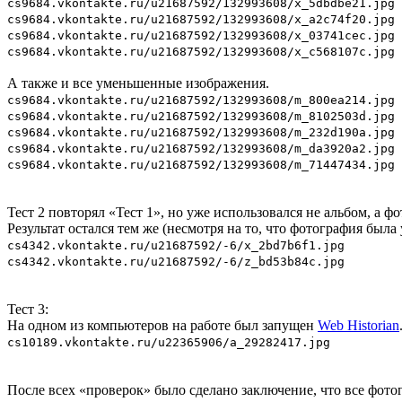
cs9684.vkontakte.ru/u21687592/132993608/x_5dbdbe21.jpg
cs9684.vkontakte.ru/u21687592/132993608/x_a2c74f20.jpg
cs9684.vkontakte.ru/u21687592/132993608/x_03741cec.jpg
cs9684.vkontakte.ru/u21687592/132993608/x_c568107c.jpg
А также и все уменьшенные изображения.
cs9684.vkontakte.ru/u21687592/132993608/m_800ea214.jpg
cs9684.vkontakte.ru/u21687592/132993608/m_8102503d.jpg
cs9684.vkontakte.ru/u21687592/132993608/m_232d190a.jpg
cs9684.vkontakte.ru/u21687592/132993608/m_da3920a2.jpg
cs9684.vkontakte.ru/u21687592/132993608/m_71447434.jpg
Тест 2 повторял «Тест 1», но уже использовался не альбом, а фо
Результат остался тем же (несмотря на то, что фотография была
cs4342.vkontakte.ru/u21687592/-6/x_2bd7b6f1.jpg
cs4342.vkontakte.ru/u21687592/-6/z_bd53b84c.jpg
Тест 3:
На одном из компьютеров на работе был запущен
Web Historian
cs10189.vkontakte.ru/u22365906/a_29282417.jpg
После всех «проверок» было сделано заключение, что все фото