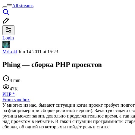
All streams
Login
MrLoki
Jun 14 2011 at 15:23
Phing — сборка PHP проектов
4 min
47K
PHP
*
From sandbox
У многих из нас, бывают ситуации когда проект требует подго
раз(например при сборке релизной версии). Зачастую задачи с
рутина может занять довольно продолжительное время, а так ка
над проектом в небытие. В такой ситуации программисты стара
сборки, об одной из которых и пойдёт речь в статье.