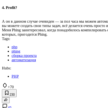
4. Profit?
А он в данном случае очевиден — за пол часа мы можем автом
вы можете создать свои типы задач, всё делается очень просто
Меня Phing заинтересовал, когда понадобилось компилироват
которых, пригодится Phing.
Tags:
php
phing
сборка проекта
автоматизация
Hubs:
PHP
+70
230
45