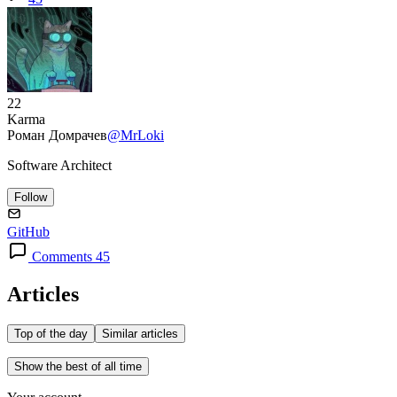
22
Karma
Роман Домрачев
@MrLoki
Software Architect
Follow
GitHub
Comments 45
Articles
Top of the day
Similar articles
Show the best of all time