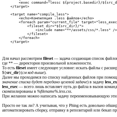
        <exec command="lessc ${project.basedir}/${src_d
    </target>

    <target name="compile_less">

        <echo>Компиляция .less файлов</echo>

        <foreach param="current_file" target="less_exec
            <fileset dir="${src_dir}/">

                <include name="**/assets/css/*.less" />

            </fileset>

        </foreach>

Для начал рассмотрим
fileset
— задача создающая список файло
где ** — директория произвольной вложенности.
То есть
fileset
имеет следующее условие: искать файлы с расш
${
src_dir
}(
см код выше
).
Далее мы проходимся по списку найденных файлов при помощ
значение списка будет передано целевой задаче
) в задачу
less_e
less_exec
— всего лишь вставляет путь до файла в вызов кома
скомпилированы в
%filename%.less.css
.
При желании можно написать задачу переименовывающую эти ф
Просто не так ли? А учитывая, что у Phing есть довольно обши
автоматизировать сборку, отправку в репозитарий или бекап пр