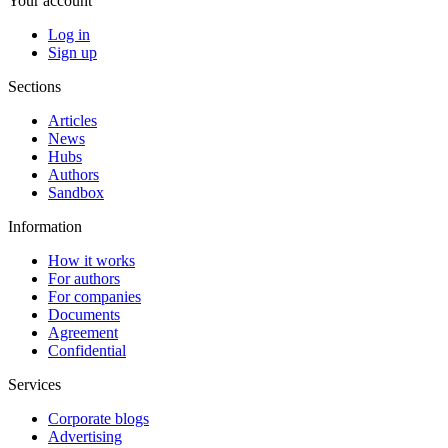
Your account
Log in
Sign up
Sections
Articles
News
Hubs
Authors
Sandbox
Information
How it works
For authors
For companies
Documents
Agreement
Confidential
Services
Corporate blogs
Advertising