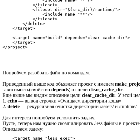
                <include name="**"/>

            </fileset>

            <fileset dir="${src_dir}/runtime/">

                <include name="**"/>

            </fileset>

        </delete>

    </target>

    <target name="build" depends="clear_cache_dir">

    </target>

Попробуем разобрать файл по командам.
Приведенный выше код объявляет проект с именем
make_proje
зависимость(свойство
depends
) от цели
clear_cache_dir
.
Ещё выше мы видим описание цели
clear_cache_dir
. У этой це
1.
echo
— вывод строчки «Очищаем директории кэша»
2.
delete
— рекурсивная очистка директорий /assets/ и /runtime/
Для интереса попробуем усложнить задачу.
Пусть, теперь нам нужно скомпилировать .less файлы в проекте
Описываем задачу:
    <target name="less_exec">
