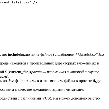
rrent_file}.css" />

йство
include
(включение файлов) с шаблоном
**/assets/css/*.less
,
ередь находятся в произвольных директориях вложенных в
ой ${
current_file
}(
param
— переменная в которой текущее
иска
).
ть до
.less
файла +
.css
. в итоге все
.less
файлы в проекте будут
ставим в качестве домашнего задания читателям.
заимодействия с различными VCS), мы можем довольно быстро