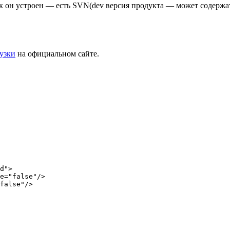
как он устроен — есть SVN(dev версия продукта — может содержат
узки
на официальном сайте.
d">

e="false"/>

false"/>
