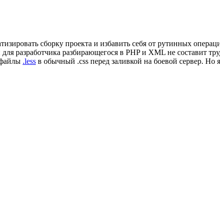
атизировать сборку проекта и избавить себя от рутинных опера
 и для разработчика разбирающегося в PHP и XML не составит тру
ь файлы
.less
в обычный .css перед заливкой на боевой сервер. Но я