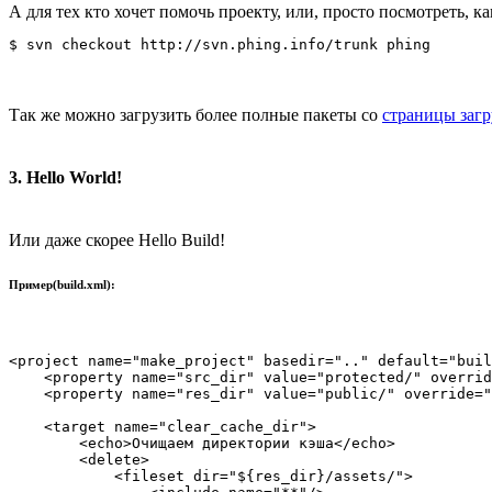
А для тех кто хочет помочь проекту, или, просто посмотреть, 
Так же можно загрузить более полные пакеты со
страницы загр
3. Hello World!
Или даже скорее Hello Build!
Пример(build.xml):
<project name="make_project" basedir=".." default="buil
    <property name="src_dir" value="protected/" overrid
    <property name="res_dir" value="public/" override="
    <target name="clear_cache_dir">

        <echo>Очищаем директории кэша</echo>

        <delete>

            <fileset dir="${res_dir}/assets/">
