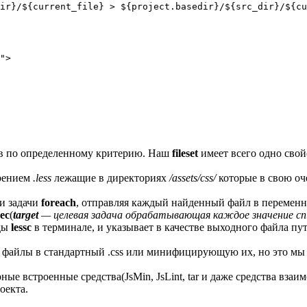
ir}/${current_file} > ${project.basedir}/${src_dir}/${cu
">

в по определенному критерию. Наш
fileset
имеет всего одно сво
ирением
.less
лежащие в директориях
/assets/css/
которые в свою оч
и задачи
foreach
, отправляя каждый найденный файл в переменн
xec
(
target
— целевая задача обрабатывающая каждое значение сп
нды
lessc
в терминале, и указывает в качестве выходного файла пу
айлы в стандартный .css или минифицирующую их, но это мы о
рные встроенные средства(JsMin, JsLint, tar и даже средства в
оекта.