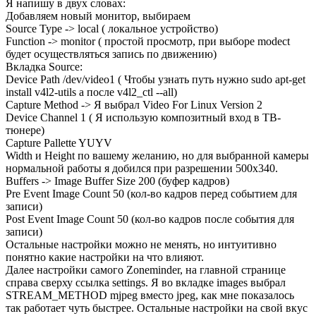
Я напишу в двух словах:
Добавляем новый монитор, выбираем
Source Type -> local ( локальное устройство)
Function -> monitor ( простой просмотр, при выборе modect
будет осуществляться запись по движению)
Вкладка Source:
Device Path /dev/video1 ( Чтобы узнать путь нужно sudo apt-get
install v4l2-utils а после v4l2_ctl --all)
Capture Method -> Я выбрал Video For Linux Version 2
Device Channel 1 ( Я использую композитный вход в ТВ-
тюнере)
Capture Pallette YUYV
Width и Height по вашему желанию, но для выбранной камеры
нормальной работы я добился при разрешении 500х340.
Buffers -> Image Buffer Size 200 (буфер кадров)
Pre Event Image Count 50 (кол-во кадров перед событием для
записи)
Post Event Image Count 50 (кол-во кадров после события для
записи)
Остальные настройки можно не менять, но интуитивно
понятно какие настройки на что влияют.
Далее настройки самого Zoneminder, на главной странице
справа сверху ссылка settings. Я во вкладке images выбрал
STREAM_METHOD mjpeg вместо jpeg, как мне показалось
так работает чуть быстрее. Остальные настройки на свой вкус