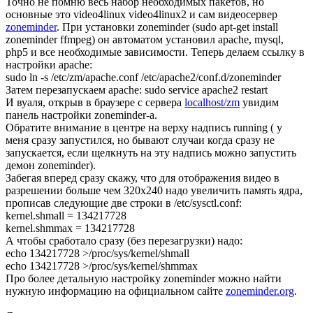
Точно не помню весь набор необходимых пакетов, но
основные это video4linux video4linux2 и сам видеосервер
zoneminder
. При установки zoneminder (sudo apt-get install
zoneminder ffmpeg) он автоматом установил apache, mysql,
php5 и все необходимые зависимости. Теперь делаем ссылку в
настройки apache:
sudo ln -s /etc/zm/apache.conf /etc/apache2/conf.d/zoneminder
Затем перезапускаем apache: sudo service apache2 restart
И вуаля, открыв в браузере с сервера
localhost/zm
увидим
панель настройки zoneminder-a.
Обратите внимание в центре на верху надпись running ( у
меня сразу запустился, но бывают случаи когда сразу не
запускается, если щелкнуть на эту надпись можно запустить
демон zoneminder).
Забегая вперед сразу скажу, что для отображения видео в
разрешении больше чем 320х240 надо увеличить память ядра,
прописав следующие две строки в /etc/sysctl.conf:
kernel.shmall = 134217728
kernel.shmmax = 134217728
А чтобы сработало сразу (без перезагрузки) надо:
echo 134217728 >/proc/sys/kernel/shmall
echo 134217728 >/proc/sys/kernel/shmmax
Про более детальную настройку zoneminder можно найти
нужную информацию на официальном сайте
zoneminder.org
.