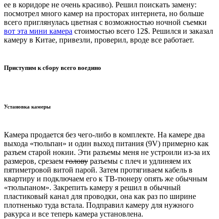
ее в коридоре не очень красиво). Решил поискать замену:
посмотрел много камер на просторах интернета, но больше
всего приглянулась цветная с возможностью ночной съемки
вот эта мини камера
стоимостью всего 12$. Решился и заказал
камеру в Китае, привезли, проверил, вроде все работает.
Приступим к сбору всего воедино
Установка камеры
Камера продается без чего-либо в комплекте. На камере два
выхода «тюльпан» и один выход питания (9V) примерно как
разъем старой нокии. Эти разъемы меня не устроили из-за их
размеров, срезаем
голову
разъемы с плеч и удлиняем их
пятиметровой витой парой. Затем протягиваем кабель в
квартиру и подключаем его к ТВ-тюнеру опять же обычным
«тюльпаном». Закрепить камеру я решил в обычный
пластиковый канал для проводки, она как раз по ширине
плотненько туда встала. Подправил камеру для нужного
ракурса и все теперь камера установлена.