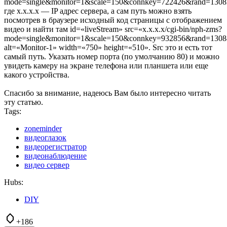
mode=single&monitor=1&scale=150&connkey=722426&rand=1308
где x.x.x.x — IP адрес сервера, а сам путь можно взять
посмотрев в браузере исходный код страницы с отображением
видео и найти там id=«liveStream» src=«x.x.x.x/cgi-bin/nph-zms?
mode=single&monitor=1&scale=150&connkey=932856&rand=1308
alt=«Monitor-1» width=«750» height=«510». Src это и есть тот
самый путь. Указать номер порта (по умолчанию 80) и можно
увидеть камеру на экране телефона или планшета или еще
какого устройства.
Спасибо за внимание, надеюсь Вам было интересно читать
эту статью.
Tags:
zoneminder
видеоглазок
видеорегистратор
видеонаблюдение
видео сервер
Hubs:
DIY
+186