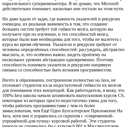
параллельного суперкомпьютера. Я не думаю, что Microsoft
действительно понимает, насколько они отстали на этом пути.
Но даже вдали от задач, где важность указателей и рекурсии
очевидна, их реальная значимость в том, что создание
больших систем требует той гибкости мозга, которую вы
получаете при их изучении, и тех способностей мозга,
которые были вам необходимы для того, чтобы не вылететь с
курса во время обучения. Указатели и рекурсия требуют от
человека определённых способностей: рассуждать, абстрактно
мыслить, и, что особенно важно, видеть проблему на
нескольких уровнях абстракции одновременно. Поэтому
способность понимать указатели и рекурсию напрямую
связана со способностью быть великим программистом.
Ничто в образовании, построенном полностью на Java, не
отсеивает студентов из-за недостаточной гибкости их мозгов
для понимания этих концепций. Как работодатель, я вижу, что
100%-Java школы начали штамповать выпускников курсов CS,
некоторые из которых просто недостаточно умны для того,
чтобы работать программистами с чем-то более
замысловатым, чем Ещё Одно Бухгалтерское Приложение На
Java, хотя они и управились со скрипом с «современной-
упрощённой-для-тупиц» курсовой работой. Эти студенты
никогда не справились бы с курсом 6.001 в Массачусетском