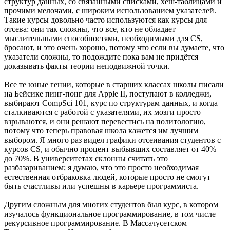
структур данных, со связанными списками, хеш-таблицами и
прочими мелочами, с широким использованием указателей.
Такие курсы довольно часто используются как курсы для
отсева: они так сложны, что все, кто не обладает
мыслительными способностями, необходимыми для CS,
бросают, и это очень хорошо, потому что если вы думаете, что
указатели сложны, то подождите пока вам не придётся
доказывать факты теории неподвижной точки.
Все те юные гении, которые в старших классах школы писали
на Бейсике пинг-понг для Apple II, поступают в колледжи,
выбирают CompSci 101, курс по структурам данных, и когда
сталкиваются с работой с указателями, их мозги просто
взрываются, и они решают перевестись на политологию,
потому что теперь правовая школа кажется им лучшим
выбором. Я много раз видел графики отсеивания студентов с
курсов CS, и обычно процент выбывших составляет от 40%
до 70%. В университетах склонны считать это
разбазариванием; я думаю, что это просто необходимая
естественная отбраковка людей, которые просто не смогут
быть счастливы или успешны в карьере программиста.
Другим сложным для многих студентов был курс, в котором
изучалось функциональное программирование, в том числе
рекурсивное программирование. В Массачусетском