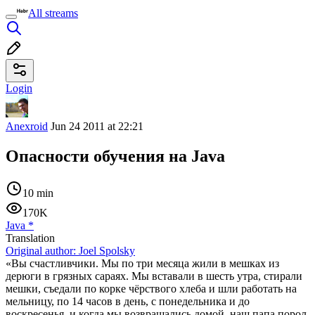
All streams
Login
Anexroid
Jun 24 2011 at 22:21
Опасности обучения на Java
10 min
170K
Java
*
Translation
Original author:
Joel Spolsky
«Вы счастливчики. Мы по три месяца жили в мешках из
дерюги в грязных сараях. Мы вставали в шесть утра, стирали
мешки, съедали по корке чёрствого хлеба и шли работать на
мельницу, по 14 часов в день, с понедельника и до
воскресенья, и когда мы возвращались домой, наш папа порол