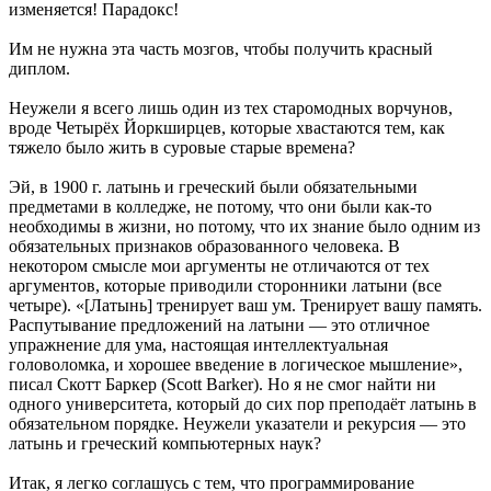
изменяется! Парадокс!
Им не нужна эта часть мозгов, чтобы получить красный
диплом.
Неужели я всего лишь один из тех старомодных ворчунов,
вроде Четырёх Йоркширцев, которые хвастаются тем, как
тяжело было жить в суровые старые времена?
Эй, в 1900 г. латынь и греческий были обязательными
предметами в колледже, не потому, что они были как-то
необходимы в жизни, но потому, что их знание было одним из
обязательных признаков образованного человека. В
некотором смысле мои аргументы не отличаются от тех
аргументов, которые приводили сторонники латыни (все
четыре). «[Латынь] тренирует ваш ум. Тренирует вашу память.
Распутывание предложений на латыни — это отличное
упражнение для ума, настоящая интеллектуальная
головоломка, и хорошее введение в логическое мышление»,
писал Скотт Баркер (Scott Barker). Но я не смог найти ни
одного университета, который до сих пор преподаёт латынь в
обязательном порядке. Неужели указатели и рекурсия — это
латынь и греческий компьютерных наук?
Итак, я легко соглашусь с тем, что программирование