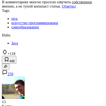
В комментариях многие просили озвучить
собственное
мнение, а не тупой копипаст статьи.
Ответил
Tags:
java
искусство программировани
самообразование
Hubs:
Java
+118
448
259
13