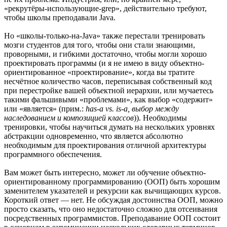
«рекрутёры-использующие-grep», действительно требуют,
чтобы школы преподавали Java.
Но «школы-только-на-Java» также перестали тренировать
мозги студентов для того, чтобы они стали знающими,
проворными, и гибкими достаточно, чтобы могли хорошо
проектировать программы (и я не имею в виду объектно-
ориентированное «проектирование», когда вы тратите
несчётное количество часов, переписывая собственный код
при перестройке вашей объектной иерархии, или мучаетесь
такими фальшивыми «проблемами», как выбор «содержит»
или «является» (прим.:
has-a vs. is-a, выбор между
наследованием и композицией классов
)). Необходимы
тренировки, чтобы научиться думать на нескольких уровнях
абстракции одновременно, что является абсолютно
необходимым для проектирования отличной архитектуры
программного обеспечения.
Вам может быть интересно, может ли обучение объектно-
ориентированному программированию (ООП) быть хорошим
заменителем указателей и рекурсии как вычищающих курсов.
Короткий ответ — нет. Не обсуждая достоинства ООП, можно
просто сказать, что оно недостаточно сложно для отсеивания
посредственных программистов. Преподавание ООП состоит