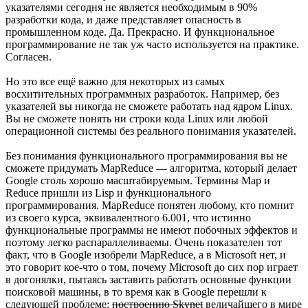
указателями сегодня не является необходимым в 90%
разработки кода, и даже представляет опасность в
промышленном коде. Да. Прекрасно. И функциональное
программирование не так уж часто используется на практике.
Согласен.
Но это все ещё важно для некоторых из самых
восхитительных программных разработок. Например, без
указателей вы никогда не сможете работать над ядром Linux.
Вы не сможете понять ни строки кода Linux или любой
операционной системы без реального понимания указателей.
Без понимания функционального программирования вы не
сможете придумать MapReduce — алгоритма, который делает
Google столь хорошо масштабируемым. Термины Map и
Reduce пришли из Lisp и функционального
программирования. MapReduce понятен любому, кто помнит
из своего курса, эквивалентного 6.001, что истинно
функциональные программы не имеют побочных эффектов и
поэтому легко распараллеливаемы. Очень показателен тот
факт, что в Google изобрели MapReduce, а в Microsoft нет, и
это говорит кое-что о том, почему Microsoft до сих пор играет
в догонялки, пытаясь заставить работать основные функции
поисковой машины, в то время как в Google перешли к
следующей проблеме:
построению Skynet
величайшего в мире