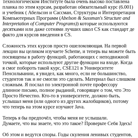
Технологическом Институте была очень высоко поставлена
планка по этим курсам, разработан обязательный курс (6.001)
и учебник ( Абельсон и Сассман, Структуры и Интерпретация
Компьютерных Программ (
Abelson & Sussman's Structure and
Interpretation of Computer Programs)
) которые используются
десятками или даже сотнями лучших школ CS как стандарт де
факто для курсов введения в CS.
Сложность этих курсов просто ошеломляющая. На первой
лекции вы целиком изучаете Scheme, и теперь вы можете быть
посвящены в работу функций, работающих с неподвижной
точкой, которые используют другие функции на входе. Когда
я смог побороть такой курс, CSE121 в Университете
Пенсильвании, я увидел, как много, если не большинство,
студентов так и не смогли это сделать. Материал был слишком
сложным. Я послал по электронной почте профессору
длинное письмо, полное рыданий, говорящее о том, что Это
Просто Нечестно. Кто-то в университете, должно быть,
услышал меня (или одного из других жалобщиков), потому
что теперь на этом курсе изучают Java.
Теперь я бы предпочёл, чтобы меня не услышали.
Думаете, что вы знаете, что это такое? Проверьте Себя Здесь!
Об этом и ведутся споры. Годы скуления ленивых студентов,