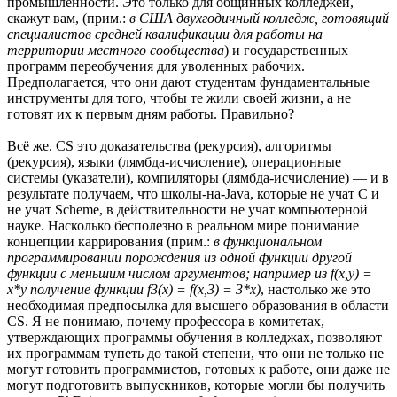
промышленности. Это только для общинных колледжей,
скажут вам, (прим.:
в США двухгодичный колледж, готовящий
специалистов средней квалификации для работы на
территории местного сообщества
) и государственных
программ переобучения для уволенных рабочих.
Предполагается, что они дают студентам фундаментальные
инструменты для того, чтобы те жили своей жизни, а не
готовят их к первым дням работы. Правильно?
Всё же. CS это доказательства (рекурсия), алгоритмы
(рекурсия), языки (лямбда-исчисление), операционные
системы (указатели), компиляторы (лямбда-исчисление) — и в
результате получаем, что школы-на-Java, которые не учат С и
не учат Scheme, в действительности не учат компьютерной
науке. Насколько бесполезно в реальном мире понимание
концепции каррирования (прим.:
в функциональном
программировании порождения из одной функции другой
функции с меньшим числом аргументов; например из f(x,y) =
x*y получение функции f3(x) = f(x,3) = 3*x)
, настолько же это
необходимая предпосылка для высшего образования в области
CS. Я не понимаю, почему профессора в комитетах,
утверждающих программы обучения в колледжах, позволяют
их программам тупеть до такой степени, что они не только не
могут готовить программистов, готовых к работе, они даже не
могут подготовить выпускников, которые могли бы получить