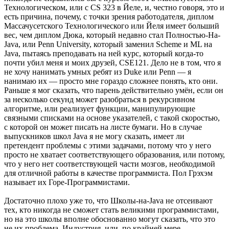
Технологическом, или с CS 323 в Йеле, и, честно говоря, это и
есть причина, почему, с точки зрения работодателя, диплом
Массачусетского Технологического или Йеля имеет больший
вес, чем диплом Дюка, который недавно стал Полностью-На-
Java, или Penn University, который заменил Scheme и ML на
Java, пытаясь преподавать на ней курс, который когда-то
почти убил меня и моих друзей, CSE121. Дело не в том, что я
не хочу нанимать умных ребят из Duke или Penn — я
нанимаю их — просто мне гораздо сложнее понять, кто они.
Раньше я мог сказать, что парень действительно умён, если он
за несколько секунд может разобраться в рекурсивном
алгоритме, или реализует функции, манипулирующие
связными списками на основе указателей, с такой скоростью,
с которой он может писать на листе бумаги. Но в случае
выпускников школ Java я не могу сказать, имеет ли
претендент проблемы с этими задачами, потому что у него
просто не хватает соответствующего образования, или потому,
что у него нет соответствующей части мозгов, необходимой
для отличной работы в качестве программиста. Пол Грэхэм
называет их Горе-Программистами.
Достаточно плохо уже то, что Школы-на-Java не отсеивают
тех, кто никогда не сможет стать великими программистами,
но на это школы вполне обоснованно могут сказать, что это
не их проблема. Индустрия, или, по крайней мере,