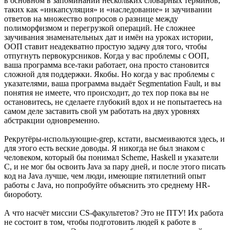
в основном в запоминании нескольких словарных терминов,
таких как «инкапсуляция» и «наследование» и заучивании
ответов на множество вопросов о разнице между
полиморфизмом и перегрузкой операций. Не сложнее
заучивания знаменательных дат и имён на уроках истории,
ООП ставит неадекватно простую задачу для того, чтобы
отпугнуть первокурсников. Когда у вас проблемы с ООП,
ваша программа все-таки работает, она просто становится
сложной для поддержки. Якобы. Но когда у вас проблемы с
указателями, ваша программа выдаёт Segmentation Fault, и вы
понятия не имеете, что происходит, до тех пор пока вы не
остановитесь, не сделаете глубокий вдох и не попытаетесь на
самом деле заставить свой ум работать на двух уровнях
абстракции одновременно.
Рекрутёры-использующие-grep, кстати, высмеиваются здесь, и
для этого есть веские доводы. Я никогда не был знаком с
человеком, который бы понимал Scheme, Haskell и указатели
С, и не мог бы освоить Java за пару дней, и после этого писать
код на Java лучше, чем люди, имеющие пятилетний опыт
работы с Java, но попробуйте объяснить это среднему HR-
биороботу.
А что насчёт миссии CS-факультетов? Это не ПТУ! Их работа
не состоит в том, чтобы подготовить людей к работе в