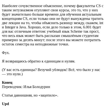
Наиболее сочувственное объяснение, почему факультеты CS с
таким энтузиазмом отупляют свои курсы, это то, что у них
будет значительно больше времени для обучения актуальным
концепциям CS, если только они не будут вынуждены тратить
две лекции на то, чтобы объяснить разницу между, скажем, int
и Integer в Java. Хорошо, если дело только в этом, 6.001 будет
для вас отличным ответом: учебный язык Scheme так прост,
что весь язык может быть рассказан смышлёным студентам
примерно за десять минут; после этого вы можете потратить
остаток семестра на неподвижные точки.
Фух.
Я возвращаюсь обратно к единицам и нулям.
(У вас есть единицы? Везучий ублюдок! Всё, что было у нас
— это нули.)
Конец
Переводчик: Илья Болодурин
Cтатья давнишняя, но «зацепило».
Upd