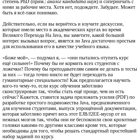
степень PhD (прим.:
аналог кандидата наук
) и соперничать с
ними за рабочие места. Хотя нет, подождите. Забудьте. Может
быть я всё-таки понимаю.
Действительно, если вы вернётесь и изучите дискуссии,
которые имели место в академических кругах во время
Великого Перехода На Java, вы заметите, какой большой
интерес вызывал вопрос, явяется ли Java достаточно простым
для использования его в качестве учебного языка.
«Боже мой», — подумал я, — «они пытались отупить курс
ещё сильнее!» Почему бы не кормить всех студентов с
ложечки? Почему бы преподавателям самим не делать и тесты
за них — тогда точно никто не будет переходить на
гуманитарные специальности! Как предполагается научить
кого-то чему-то, если курс обучения заботливо
сконструирован так, чтобы стать ещё проще, чем он есть
сейчас? Кажется, ставится задача приложить усилия (PDF) по
разработке простого подмножества Java, предназначенного
для изучения студентами, выпуск упрощённой документации,
которая заботливо прячет весь этот EJB/J2EE-мусор от их
нежных мозгов так, чтобы они не беспокоили свои крохотные
головки какими-то другими классами кроме тех, которые
необходимы для того, чтобы решать стандартный простейший
набор заданий по курсу.