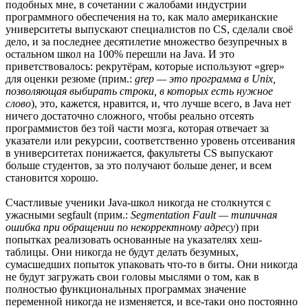
подобных мне, в сочетании с жалобами индустрии
программного обеспечения на то, как мало американские
университеты выпускают специалистов по CS, сделали своё
дело, и за последнее десятилетие множество безупречных в
остальном школ на 100% перешли на Java. И это
приветствовалось: рекрутёрам, которые используют «grep»
для оценки резюме (прим.:
grep — это программа в Unix,
позволяющая выбирать строки, в которых есть нужное
слово
), это, кажется, нравится, и, что лучше всего, в Java нет
ничего достаточно сложного, чтобы реально отсеять
программистов без той части мозга, которая отвечает за
указатели или рекурсии, соответственно уровень отсеивания
в университетах понижается, факультеты CS выпускают
больше студентов, за это получают больше денег, и всем
становится хорошо.
Счастливые ученики Java-школ никогда не столкнутся с
ужасными segfault (прим.:
Segmentation Fault — типичная
ошибка при обращении по некорректному адресу
) при
попытках реализовать основанные на указателях хеш-
таблицы. Они никогда не будут делать безумных,
сумасшедших попыток упаковать что-то в биты. Они никогда
не будут загружать свои головы мыслями о том, как в
полностью функциональных программах значение
переменной никогда не изменяется, и все-таки оно постоянно