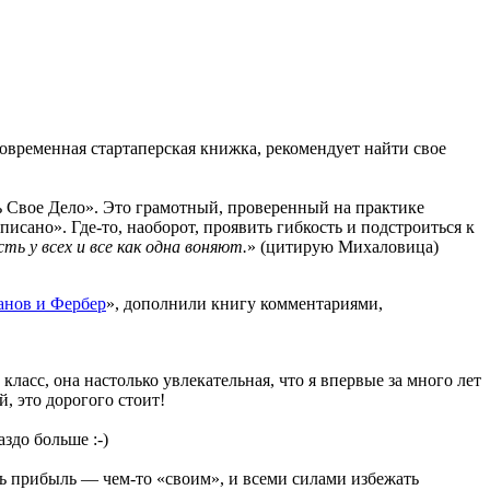
современная стартаперская книжка, рекомендует найти свое
ь Свое Дело». Это грамотный, проверенный на практике
сано». Где-то, наоборот, проявить гибкость и подстроиться к
ть у всех и все как одна воняют.
» (цитирую Михаловица)
анов и Фербер
», дополнили книгу комментариями,
асс, она настолько увлекательная, что я впервые за много лет
, это дорогого стоит!
здо больше :-)
ь прибыль — чем-то «своим», и всеми силами избежать