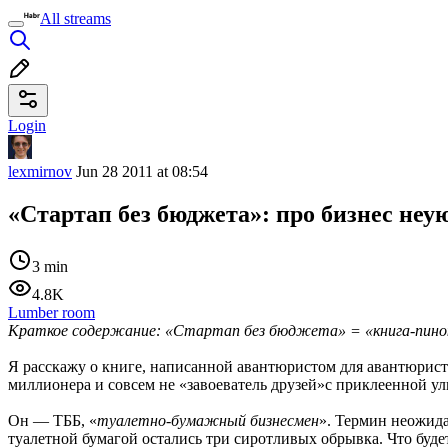
All streams
Login
lexmirnov
Jun 28 2011 at 08:54
«Стартап без бюджета»: про бизнес не
3 min
4.8K
Lumber room
Краткое содержание: «Стартап без бюджета» = «книга-пинок 
Я расскажу о книге, написанной авантюристом для авантюрис
миллионера и совсем не «завоеватель друзей»с приклеенной у
Он — ТББ, «
туалетно-бумажный бизнесмен
». Термин неожида
туалетной бумагой остались три сиротливых обрывка. Что буде