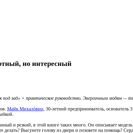
уютный, но интересный
под зад» + практическое руководство. Энергичным людям — mus
тов.
Майк Михалóвиц
, 30-летний предприниматель, основатель 
лыбкой.
нный и резкий, в этой книге таких много. Он описывает модель 
те делать? Высунете голову из двери и позовете на помощь? Сер