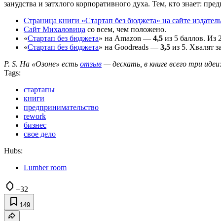
занудства и затхлого корпоративного духа. Тем, кто знает: пр
Страница книги «Стартап без бюджета» на сайте издател
Сайт Михаловица
со всем, чем положено.
«
Стартап без бюджета
» на Amazon —
4,5
из 5 баллов. Из
«
Стартап без бюджета
» на Goodreads —
3,5
из 5. Хвалят з
P. S. На «Озоне» есть
отзыв
— дескать, в книге всего три идеи:
Tags:
стартапы
книги
предпринимательство
rework
бизнес
свое дело
Hubs:
Lumber room
+32
149