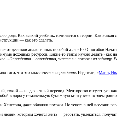
го рода. Как всякий учебник, начинается с теории. Как всякая 
нструкции — как это сделать.
та» от десятков аналогичных пособий а-ля «100 Способов Начат
уме исходных ресурсов. Какие-то этапы нужно делать «как напи
ас. «
Оправдания… оправдания, знаете ли, похожи на задницу. Ес
ало того, что это классическое
оправдание
. Издатели, «
Манн, Ив
, емкий — и адекватный перевод. Менторство отсутствует как кл
собой в дорогу немаленькую бумажную книгу вместо электронной
и Хенссона, даже обложки похожи. Но текста в ней все-таки гора
 людям, которым хочется жить — работать, увлекаться, получат