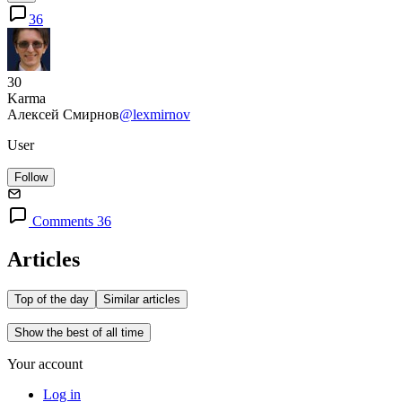
36
30
Karma
Алексей Смирнов
@lexmirnov
User
Follow
Comments 36
Articles
Top of the day
Similar articles
Show the best of all time
Your account
Log in