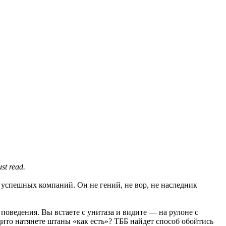
t read.
3 успешных компаний. Он не гений, не вор, не наследник
поведения. Вы встаете с унитаза и видите — на рулоне с
дито натянете штаны «как есть»? ТББ найдет способ обойтись